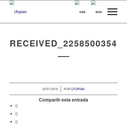
RECEIVED_225850035438
/
02/01/2019
POR
UTOPIAN
Compartir esta entrada