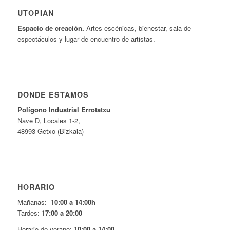
UTOPIAN
Espacio de creaci
ó
n.
Artes escénicas, bienestar, sala de
espectáculos y lugar de encuentro de artistas.
DÓNDE ESTAMOS
Pol
í
gono Industrial Errotatxu
Nave D, Locales 1-2,
48993 Getxo (Bizkaia)
HORARIO
Mañanas:
10:00 a 14:00h
Tardes:
17:00 a 20:00
Horario de verano:
10:00 a 14:00