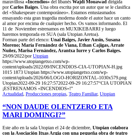
maravillosa
«Incendios»
del libanés
Wajdi Mouawad
dirigida
por
Carlos Baiges
. Una obra escrita por un autor que se le clasifica
del «Shakespeare contemporáneo». Estamos entusiasmados
ensayando esta gran tragedia moderna donde el autor hace un canto
al amor por encima de cualquier hecho. Os vamos informando. El
11 de Noviembre estrenamos en MUXIKEBARRI y luego
haremos temporada en SUA (sala Utopian Aretoa).
Forman parte del elenco:
Unai Baiges, Javier Ausin, Susana
Moreno; María Fernández de Viana, Ethan Cajigas, Arrate
Nuñez, Marisa Fernández, Arantxa Iurre y Carlos Baiges.
29/09/2022
/
por
Utopian
https://www.utopiangetxo.com/wp-
content/uploads/2022/09/INCENDIOS-CIA-UTOPIAN-H.jpg
1015
1873
Utopian
https://www.utopiangetxo.com/wp-
content/uploads/2026/06/LOGO-HORIZONTAL-1030x579.png
Utopian
2022-09-29 16:27:57
2022-09-29 16:27:57
“CIA UTOPIAN
¡ESTRENAMOS «INCENDIOS»!”
Actualidad
,
Producciones propias
,
Teatro Familiar
,
Utopian
“NON DAUDE OLENTZERO ETA
MARI DOMINGI?”
Este año en la sala Utopian el 24 de diciembre,
Utopian colabora
con la Asociación Itxas Argia con una pequeña obra de teatro