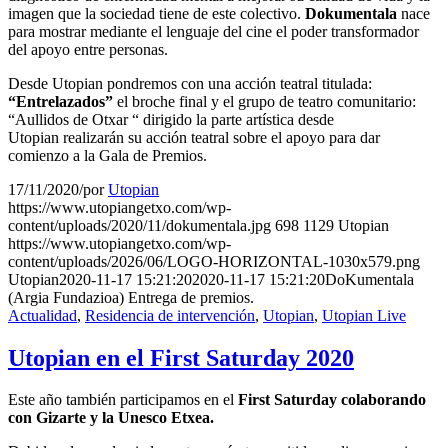
imagen que la sociedad tiene de este colectivo.
Dokumentala
nace
para mostrar mediante el lenguaje del cine el poder transformador
del apoyo entre personas.
Desde Utopian pondremos con una acción teatral titulada:
“Entrelazados”
el broche final y el grupo de teatro comunitario:
“Aullidos de Otxar “ dirigido la parte artística desde
Utopian realizarán su acción teatral sobre el apoyo para dar
comienzo a la Gala de Premios.
17/11/2020
/
por
Utopian
https://www.utopiangetxo.com/wp-
content/uploads/2020/11/dokumentala.jpg
698
1129
Utopian
https://www.utopiangetxo.com/wp-
content/uploads/2026/06/LOGO-HORIZONTAL-1030x579.png
Utopian
2020-11-17 15:21:20
2020-11-17 15:21:20
DoKumentala
(Argia Fundazioa) Entrega de premios.
Actualidad
,
Residencia de intervención
,
Utopian
,
Utopian Live
Utopian en el First Saturday 2020
Este año también participamos en el
First Saturday colaborando
con Gizarte y la Unesco Etxea.