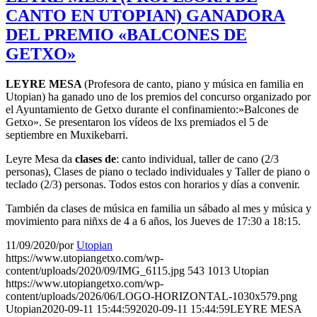
CANTO EN UTOPIAN) GANADORA
DEL PREMIO «BALCONES DE
GETXO»
LEYRE MESA
(Profesora de canto, piano y música en familia en
Utopian) ha ganado uno de los premios del concurso organizado por
el Ayuntamiento de Getxo durante el confinamiento:»Balcones de
Getxo». Se presentaron los vídeos de lxs premiados el 5 de
septiembre en Muxikebarri.
Leyre Mesa da
clases de
: canto individual, taller de cano (2/3
personas), Clases de piano o teclado individuales y Taller de piano o
teclado (2/3) personas. Todos estos con horarios y días a convenir.
También da clases de música en familia un sábado al mes y música y
movimiento para niñxs de 4 a 6 años, los Jueves de 17:30 a 18:15.
11/09/2020
/
por
Utopian
https://www.utopiangetxo.com/wp-
content/uploads/2020/09/IMG_6115.jpg
543
1013
Utopian
https://www.utopiangetxo.com/wp-
content/uploads/2026/06/LOGO-HORIZONTAL-1030x579.png
Utopian
2020-09-11 15:44:59
2020-09-11 15:44:59
LEYRE MESA