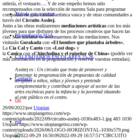
utilería, el vestuario…. Y de este empeño hemos sido
recompensados con la selección de nuestra Sala para programar
Trabaja con nosotrxs
compañías de gran calidad artística vasca y de otras comunidades a
través del
Circuito Assitej.
Junto a las obras realizaremos
mediaciones artísticas
con los más
jóvenes para que disfruten de los procesos creativos que hacen las
Programación SUA
cias. Más adelante os informaremos de las mediaciones. Nos
visitarán
Gorakada
con
«El hombre que plantaba árboles»
,
La
Cia Cal y Canto
con
«Lost dog»
y
la
Canica
con
«Chinchulina y el ruiseñor de China»
(podéis ver
CALENDARIOS ESCOLARES 25-26
más información en la programación y reservar vuestras entradas).
Assitej es :
Un circuito que trata de promover y
fomentar la programación de propuestas de calidad
Contacto
dirigidas a niños, niñas y jóvenes y pretende
complementarlo y contribuir a apoyar al sector de las
artes escénicas para la infancia y la juventud situando
al este público en el centro.
cas
29/09/2022
/
por
Utopian
https://www.utopiangetxo.com/wp-
content/uploads/2022/09/circuito-assitej-1030x483-1.jpg
483
1030
eus
Utopian
https://www.utopiangetxo.com/wp-
content/uploads/2026/06/LOGO-HORIZONTAL-1030x579.png
Utopian
2022-09-29 16:50:09
2022-09-29 16:57:51
“CIRCUITO