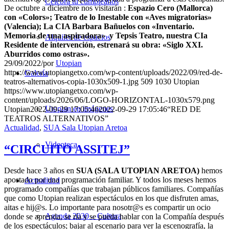
Celebra tu cumpleaños
De octubre a diciembre nos visitarán :
Espazio Cero (Mallorca)
con «Colors»; Teatro de lo Inestable con «Aves migratorias»
(Valencia); La CIA Barbara Bañuelos con «Inventario.
Memoria de una aspiradora» y Tepsis Teatro, nuestra CIa
Alquiler de espacios
Residente de intervención, estrenará su obra: «Siglo XXI.
Aburridos como ostras».
29/09/2022
/
por
Utopian
https://www.utopiangetxo.com/wp-content/uploads/2022/09/red-de-
Galería
teatros-alternativos-copia-1030x509-1.jpg
509
1030
Utopian
https://www.utopiangetxo.com/wp-
content/uploads/2026/06/LOGO-HORIZONTAL-1030x579.png
Utopian en imágenes
Utopian
2022-09-29 17:05:46
2022-09-29 17:05:46
“RED DE
TEATROS ALTERNATIVOS”
Actualidad
,
SUA Sala Utopian Aretoa
Videoteca
“CIRCUITO ASSITEJ”
Desde hace 3 años en
SUA (SALA UTOPIAN ARETOA)
hemos
apostado por una programación familiar. Y todos los meses hemos
Actualidad
programado compañías que trabajan públicos familiares. Compañías
que como Utopian realizan espectáculos en los que disfruten amas,
aitas e hij@s. Lo importante para nosotr@s es compartir un ocio
Agenda 2030 – Cultura
donde se aprenda, se ría y se pueda hablar con la Compañía después
de los espectáculos; bajar al escenario para ver la escenografía, la