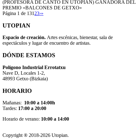
(PROFESORA DE CANTO EN UTOPIAN) GANADORA DEL
PREMIO «BALCONES DE GETXO»
Página 1 de 13
1
2
3
›
»
UTOPIAN
Espacio de creaci
ó
n.
Artes escénicas, bienestar, sala de
espectáculos y lugar de encuentro de artistas.
DÓNDE ESTAMOS
Pol
í
gono Industrial Errotatxu
Nave D, Locales 1-2,
48993 Getxo (Bizkaia)
HORARIO
Mañanas:
10:00 a 14:00h
Tardes:
17:00 a 20:00
Horario de verano:
10:00 a 14:00
Copyright ® 2018-
2026 Utopian.