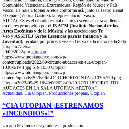
Comunidad Valenciana, Extremadura, Región de Murcia y País
Vasco. La Sala Utopian Aretoa conforma así, junto al Teatro Beñat
Etxepare (Vitoria-Gasteiz), la representación vasca
.
AUDACES es el circuito estatal de artes escénicas para audiencias
escolares promovido por el
INAEM (Instituto Nacional de las
Artes Escénicas y de la Música)
y las asociaciones
Te
Veo
y
ASSITEJ (Artes Escénicas para la Infancia y la
Juventud)
, recalará por primera vez en Getxo de la mano de la Sala
Utopian Aretoa.
29/09/2022
/
por
Utopian
https://www.utopiangetxo.com/wp-
content/uploads/2022/09/circuito-audaces-en-sua-utopian-
1030x619-1.jpg
619
1030
Utopian
https://www.utopiangetxo.com/wp-
content/uploads/2026/06/LOGO-HORIZONTAL-1030x579.png
Utopian
2022-09-29 16:40:00
2022-09-29 17:01:18
“CIRCUITO
AUDACES EN LA SALA UTOPIAN ARETOA”
Actualidad
,
Cia Utopian
,
Producciones propias
,
Utopian
“CIA UTOPIAN ¡ESTRENAMOS
«INCENDIOS»!”
Un año llevamos ensayando esta producción