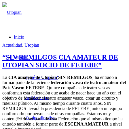
Inicio
Actualidad
,
Utopian
“SIN REMILGOS CIA AMATEUR DE
Utopian
UTOPIAN SOCIO DE FETEBE”
La
CIA amateur de Utopian SIN REMILGOS
, ha entrado a
¿Qué es Utopian?
formar parte de la reciente
federación vasca de teatro amateur del
Pais Vasco: FETEBE
. Quince compañías de teatro vascas
conforman esta federación que acaba de nacer hace un año con el
Instalaciones
objetivo de fortalecer el teatro amateur vasco, crear un circuito y
fidelizar público. Al mismo tiempo durante cuatro años, SIN
REMILGOS llevará la presidencia de FETEBE junto a un equipo
conformado por personas de otras compañías. Estamos muy
Equipo directivo
content@s de ser parte de esta Federación que al mismo tiempo ha
entrado también a formar parte de
ESCENA AMATEUR
a nivel