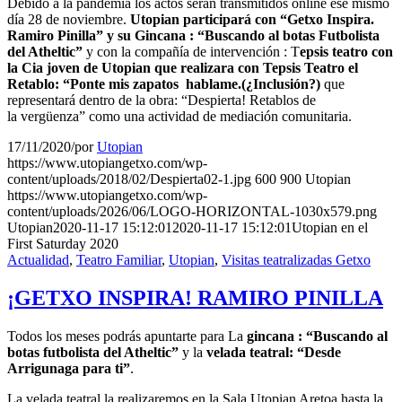
Debido a la pandemia los actos serán transmitidos online ese mismo
día 28 de noviembre.
Utopian participará con “Getxo Inspira.
Ramiro Pinilla” y su Gincana : “Buscando al botas Futbolista
del Atheltic”
y con la compañía de intervención : T
epsis teatro con
la Cia joven de Utopian que realizara con Tepsis Teatro el
Retablo: “Ponte mis zapatos hablame.(¿Inclusión?)
que
representará dentro de la obra: “Despierta! Retablos de
la vergüenza” como una actividad de mediación comunitaria.
17/11/2020
/
por
Utopian
https://www.utopiangetxo.com/wp-
content/uploads/2018/02/Despierta02-1.jpg
600
900
Utopian
https://www.utopiangetxo.com/wp-
content/uploads/2026/06/LOGO-HORIZONTAL-1030x579.png
Utopian
2020-11-17 15:12:01
2020-11-17 15:12:01
Utopian en el
First Saturday 2020
Actualidad
,
Teatro Familiar
,
Utopian
,
Visitas teatralizadas Getxo
¡GETXO INSPIRA! RAMIRO PINILLA
Todos los meses podrás apuntarte para La
gincana : “Buscando al
botas futbolista del Atheltic”
y la
velada teatral: “Desde
Arrigunaga para ti”
.
La velada teatral la realizaremos en la Sala Utopian Aretoa hasta la