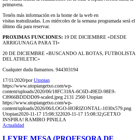
primavera.
Tenéis más información en la home de la web en
visitas teatralizadas. Los miércoles de la semana programada será el
último día para reservar.
PROXIMAS FUNCIONES:
19 DE DICIEMBRE «DESDE
ARRIGUNAGA PARA TI»
20 DE DICIEMBRE «BUSCANDO AL BOTAS, FUTBOLISTA
DEL ATHLETIC»
Cualquier duda llamarnos. 944303194
17/11/2020
/
por
Utopian
https://www.utopiangetxo.com/wp-
content/uploads/2020/06/18FC318A-6C6D-49ED-98E9-
C8966BDDDD09-scaled.jpeg
2131
2560
Utopian
https://www.utopiangetxo.com/wp-
content/uploads/2026/06/LOGO-HORIZONTAL-1030x579.png
Utopian
2020-11-17 15:08:32
2020-11-17 15:08:32
¡GETXO
INSPIRA! RAMIRO PINILLA
Actualidad
LEYRE MESA (PROFESORA DE