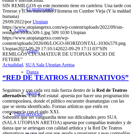
estatal e internacional.
SIN REMILGOS en este momento tiene en cartelera: Una tarde con
El profesorado
Tenesse y (Con mascarilla) Filomena en Cumbre Vieja (Y la maldad
humana)
29/09/2022
/
por
Utopian
https://www.utopiangetxo.com/wp-content/uploads/2022/09/sin-
Cursos
remilgos-1030x509-1.jpg
509
1030
Utopian
https://www.utopiangetxo.com/wp-
content/uploads/2026/06/LOGO-HORIZONTAL-1030x579.png
Utopian
2022-09-29 17:10:14
2022-09-29 17:11:03
“SIN
Teatro
REMILGOS CIA AMATEUR DE UTOPIAN SOCIO DE
FETEBE”
Actualidad
,
SUA Sala Utopian Aretoa
Danza
“RED DE TEATROS ALTERNATIVOS”
Seguimos y con cada vez más fuerza dentro de la
Red de Teatros
Música
alternativos
. Esta Red estatal apuesta por hacer una programación
contemporánea, donde el público encuentre dramaturgias con las
que se sienta identificado. Formas artísticas que estén en
consonancia con el siglo XXI.
Otros servicios
Sabemos que ser vanguardia tiene sus dificultades pero SUA
(SALA UTOPIAN ARETOA) apuesta por compañías teatrales y de
danza que se arriesgan con calidad artística y la Red De Teatros
alternativos es una red que nos ayuda a programar a esas compañías.