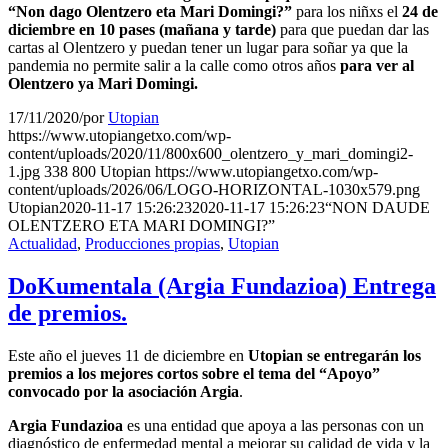
“Non dago Olentzero eta Mari Domingi?”
para los niñxs el
24 de
diciembre en 10 pases (mañana y tarde)
para que puedan dar las
cartas al Olentzero y puedan tener un lugar para soñar ya que la
pandemia no permite salir a la calle como otros años
para ver al
Olentzero ya Mari Domingi.
17/11/2020
/
por
Utopian
https://www.utopiangetxo.com/wp-
content/uploads/2020/11/800x600_olentzero_y_mari_domingi2-
1.jpg
338
800
Utopian
https://www.utopiangetxo.com/wp-
content/uploads/2026/06/LOGO-HORIZONTAL-1030x579.png
Utopian
2020-11-17 15:26:23
2020-11-17 15:26:23
“NON DAUDE
OLENTZERO ETA MARI DOMINGI?”
Actualidad
,
Producciones propias
,
Utopian
DoKumentala (Argia Fundazioa) Entrega
de premios.
Este año el jueves 11 de diciembre en
Utopian se entregarán los
premios a los mejores cortos sobre el tema del “Apoyo”
convocado por la asociación Argia
.
Argia Fundazioa
es una entidad que apoya a las personas con un
diagnóstico de enfermedad mental a mejorar su calidad de vida y la