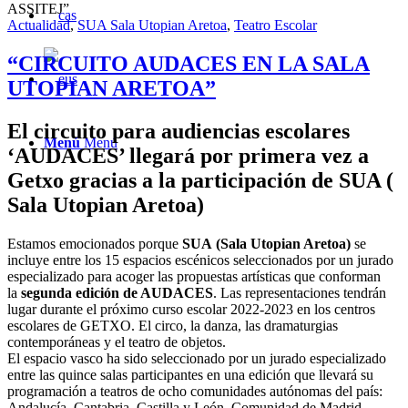
ASSITEJ”
Actualidad
,
SUA Sala Utopian Aretoa
,
Teatro Escolar
“CIRCUITO AUDACES EN LA SALA
UTOPIAN ARETOA”
El circuito para audiencias escolares
Menú
Menú
‘AUDACES’ llegará por primera vez a
Getxo gracias a la participación de SUA (
Sala Utopian Aretoa)
Estamos emocionados porque
SUA
(Sala Utopian Aretoa)
se
incluye entre los 15 espacios escénicos seleccionados por un jurado
especializado para acoger las propuestas artísticas que conforman
la
segunda edición de AUDACES
. Las representaciones tendrán
lugar durante el próximo curso escolar 2022-2023 en los centros
escolares de GETXO. El circo, la danza, las dramaturgias
contemporáneas y el teatro de objetos.
El espacio vasco ha sido seleccionado por un jurado especializado
entre las quince salas participantes en una edición que llevará su
programación a teatros de ocho comunidades autónomas del país:
Andalucía, Cantabria, Castilla y León, Comunidad de Madrid,