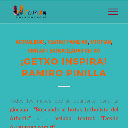
ACTUALIDAD
,
TEATRO FAMILIAR
,
UTOPIAN
,
VISITAS TEATRALIZADAS GETXO
¡GETXO INSPIRA!
RAMIRO PINILLA
Todos los meses podrás apuntarte para La
gincana : “Buscando al botas futbolista del
Atheltic”
y la
velada teatral: “Desde
Arrigunaga para ti”
.