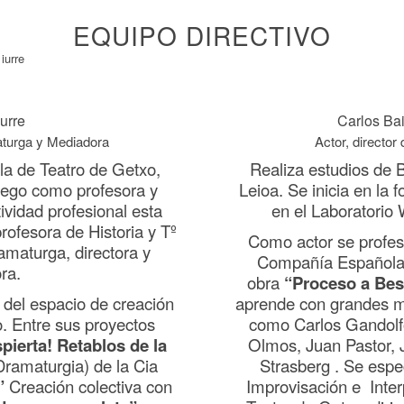
EQUIPO DIRECTIVO
Iurre
Carlos Ba
aturga y Mediadora
Actor, director
la de Teatro de Getxo,
Realiza estudios de B
uego como profesora y
Leioa. Se inicia en la 
tividad profesional esta
en el Laboratorio 
rofesora de Historia y Tº
Como actor se profes
ramaturga, directora y
Compañía Española d
ra.
obra
“Proceso a Bes
del espacio de creación
aprende con grandes ma
. Entre sus proyectos
como Carlos Gandolfo
pierta! Retablos de la
Olmos, Juan Pastor, 
Dramaturgia) de la Cia
Strasberg . Se espe
”
Creación colectiva con
Improvisación e Inter