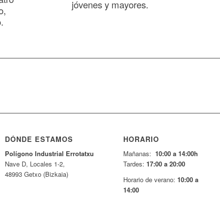
jóvenes y mayores.
o,
.
DÓNDE ESTAMOS
HORARIO
Pol
í
gono Industrial Errotatxu
Mañanas:
10:00 a 14:00h
Nave D, Locales 1-2,
Tardes:
17:00 a 20:00
48993 Getxo (Bizkaia)
Horario de verano:
10:00 a
14:00