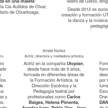
da en una maleta”
Teatro de Getxo, diri
la Cia Aullidos de Otxar,
Desde 2012 es socio
tario de Otxarkoaga.
creación y formación U
la danza y la música
pedagógi
Arrate Núñez
ico
Actriz, directora y mediadora artística
tro
Actriz en la compañía
Utopian
,
Form
ado
desde hace más de 9 años,
form
y
formada en diferentes áreas de
desd
los
la Formación Artística, la
por 
de
Dirección Escénica y la
Iurr
us
Pedagogía teatral por
Escu
as y
profesionales como
Carlos
Dram
es.
Baiges, Helena Pimenta,
DAN
ando
Arantxa Iurre, Pablo Viar, Jose
de I