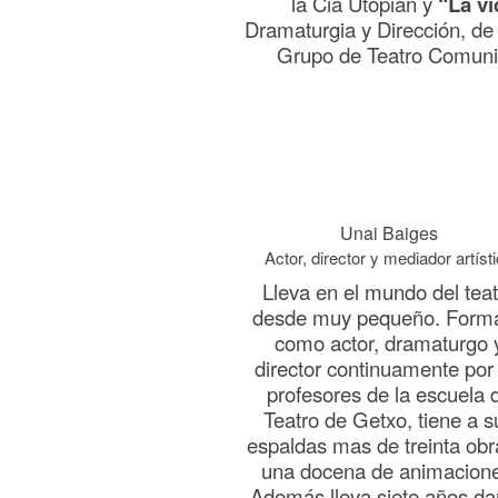
la Cia Utopian y
“La vi
Dramaturgia y Dirección, de 
Grupo de Teatro Comuni
Unai Baiges
Actor, director y mediador artíst
Lleva en el mundo del tea
desde muy pequeño. Form
como actor, dramaturgo 
director continuamente por 
profesores de la escuela 
Teatro de Getxo, tiene a s
espaldas mas de treinta obr
una docena de animacion
Además lleva siete años d