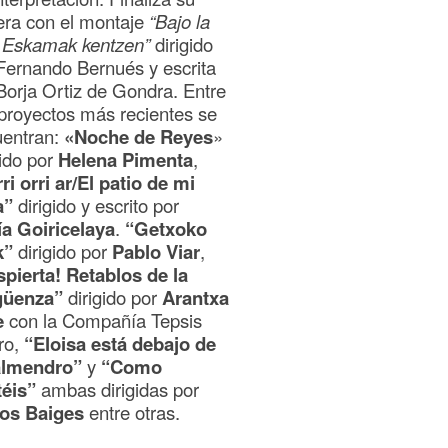
era con el montaje
“Bajo la
/ Eskamak kentzen”
dirigido
Fernando Bernués y escrita
Borja Ortiz de Gondra. Entre
proyectos más recientes se
uentran:
«Noche de Reyes
»
gido por
Helena Pimenta
,
ri orri ar/El patio de mi
a”
dirigido y escrito por
a Goiricelaya
.
“Getxoko
k”
dirigido por
Pablo Viar
,
pierta! Retablos de la
güenza”
dirigido por
Arantxa
e
con la Compañía Tepsis
ro,
“Eloisa está debajo de
almendro”
y
“Como
téis”
ambas dirigidas por
los Baiges
entre otras.