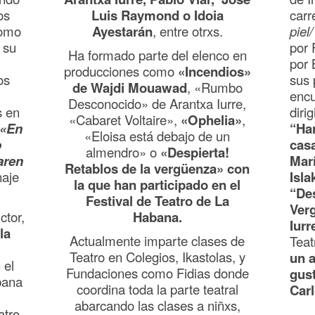
os
Luis Raymond o Idoia
carr
como
Ayestarán
, entre otrxs.
piel
 su
por 
Ha formado parte del elenco en
por 
producciones como
«Incendios»
os
sus 
de Wajdi Mouawad
, «Rumbo
enc
Desconocido» de Arantxa Iurre,
 en
diri
«Cabaret Voltaire»,
«Ophelia»
,
«En
“Har
«Eloisa está debajo de un
o
cas
almendro» o
«Despierta!
aren
Marí
Retablos de la vergüenza» con
naje
Isla
la que han participado en el
“Des
Festival de Teatro de La
Ver
ctor,
Habana.
Iurr
la
Actualmente imparte clases de
Teat
Teatro en Colegios, Ikastolas, y
un 
 el
Fundaciones como Fidias donde
gus
bana
coordina toda la parte teatral
Car
abarcando las clases a niñxs,
atro