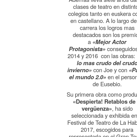
clases de teatro en distint
colegios tanto en euskera 
en castellano. A lo largo de
carrera los logros mas
destacados son los premi
a
«Mejor Actor
Protagonista»
conseguidos
2014 y 2016 con las obras:
lo mas crudo del crud
invierno»
con Joe y con
«P
el mundo 2.0»
en el perso
de Eusebio.
Su primera obra como produ
«Despierta! Retablos de 
vergüenza»
, ha sido
seleccionada y exhibida en
Festival de Teatro de La Ha
2017, escogidos para
representarla en el Gran Te