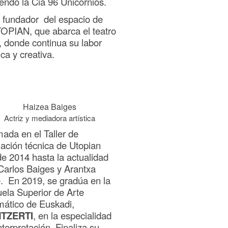
gendo la Cia 96 Unicornios.
 fundador del espacio de
TOPIAN, que abarca el teatro
, donde continua su labor
ca y creativa.
Haizea Baiges
Actriz y mediadora artística
ada en el Taller de
ación técnica de Utopian
e 2014 hasta la actualidad
Carlos Baiges y Arantxa
e. En 2019, se gradúa en la
ela Superior de Arte
ático de Euskadi,
TZERTI
, en la especialidad
nterpretación. Finaliza su