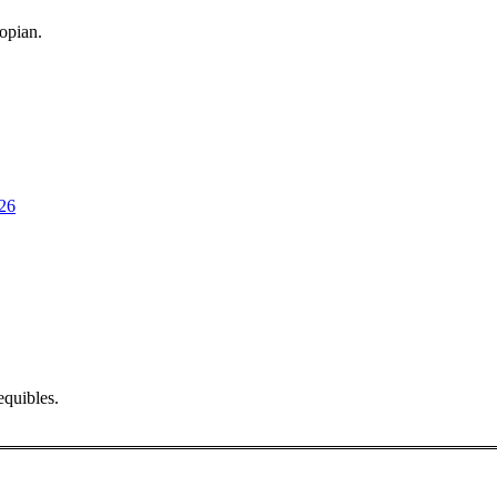
opian.
26
equibles.