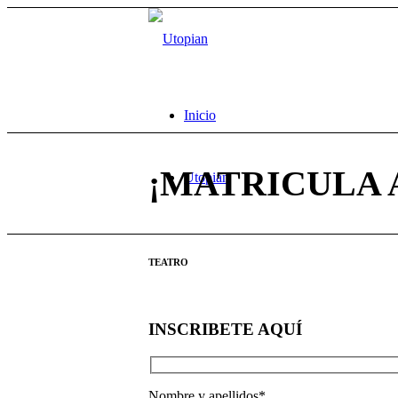
Inicio
¡MATRICULA A
Utopian
TEATRO
INSCRIBETE AQUÍ
Nombre y apellidos*