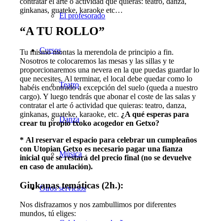
contratar el arte ó actividad que quieras: teatro, danza,
ginkanas, guateke, karaoke etc…
El profesorado
“A TU ROLLO”
Cursos
Tu mismo montas la merendola de principio a fin.
Nosotros te colocaremos las mesas y las sillas y te
proporcionaremos una nevera en la que puedas guardar lo
que necesites. Al terminar, el local debe quedar como lo
Teatro
habéis encontrado a excepción del suelo (queda a nuestro
cargo). Y luego tendrás que abonar el coste de las salas y
contratar el arte ó actividad que quieras: teatro, danza,
ginkanas, guateke, karaoke, etc.
¿A qué esperas para
Danza
crear tu propio txoko acogedor en Getxo?
* Al reservar el espacio para celebrar un cumpleaños
con Utopian Getxo
es necesario pagar una fianza
Música
inicial que se restará del precio final (no se devuelve
en caso de anulación).
Ginkanas temáticas (2h.):
Otros servicios
Nos disfrazamos y nos zambullimos por diferentes
mundos, tú eliges: