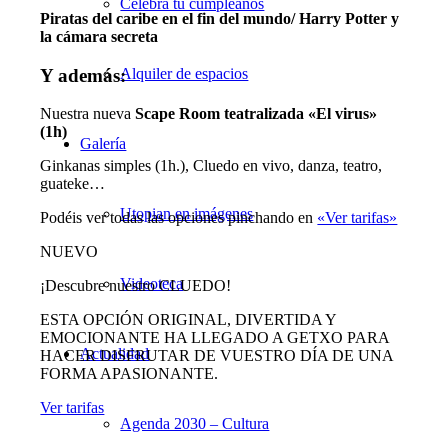
Celebra tu cumpleaños
Piratas del caribe en el fin del mundo/ Harry Potter y
la cámara secreta
Y además:
Alquiler de espacios
Nuestra nueva
Scape Room teatralizada «El virus»
(1h)
Galería
Ginkanas simples (1h.), Cluedo en vivo, danza, teatro,
guateke
…
Utopian en imágenes
Podéis ver todas las opciones pinchando en
«Ver tarifas»
NUEVO
Videoteca
¡Descubre nuestro CLUEDO!
ESTA OPCIÓN ORIGINAL, DIVERTIDA Y
EMOCIONANTE HA LLEGADO A GETXO PARA
Actualidad
HACER DISFRUTAR DE VUESTRO DÍA DE UNA
FORMA APASIONANTE.
Ver tarifas
Agenda 2030 – Cultura