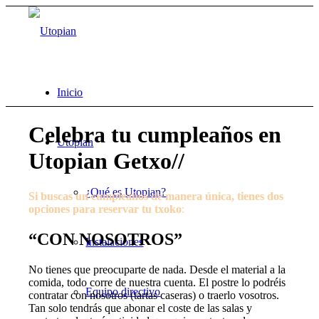
Inicio
Celebra tu cumpleaños en
Utopian
Utopian Getxo//
¿Qué es Utopian?
Si buscas un cumpleaños de manera única, tienes dos
opciones para reservar tu txoko
:
“CON NOSOTROS”
Instalaciones
No tienes que preocuparte de nada. Desde el material a la
comida, todo corre de nuestra cuenta. El postre lo podréis
Equipo directivo
contratar con nosotros (tartas caseras) o traerlo vosotros.
Tan solo tendrás que abonar el coste de las salas y