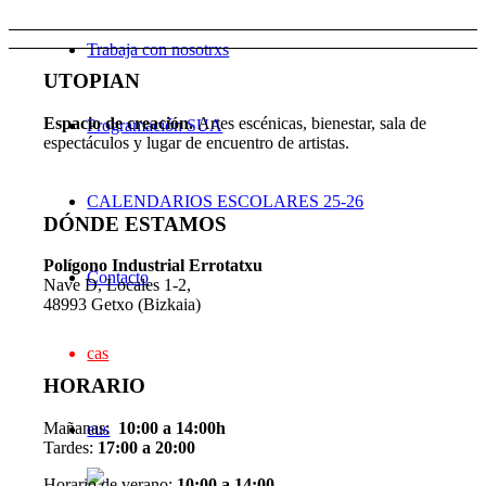
Trabaja con nosotrxs
UTOPIAN
Espacio de creaci
ó
n.
Artes escénicas, bienestar, sala de
Programación SUA
espectáculos y lugar de encuentro de artistas.
CALENDARIOS ESCOLARES 25-26
DÓNDE ESTAMOS
Pol
í
gono Industrial Errotatxu
Contacto
Nave D, Locales 1-2,
48993 Getxo (Bizkaia)
cas
HORARIO
Mañanas:
10:00 a 14:00h
eus
Tardes:
17:00 a 20:00
Horario de verano:
10:00 a 14:00