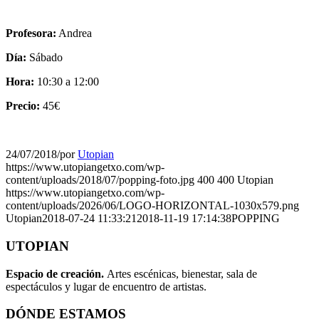
Profesora:
Andrea
Día:
Sábado
Hora:
10:30 a 12:00
Precio:
45€
24/07/2018
/
por
Utopian
https://www.utopiangetxo.com/wp-
content/uploads/2018/07/popping-foto.jpg
400
400
Utopian
https://www.utopiangetxo.com/wp-
content/uploads/2026/06/LOGO-HORIZONTAL-1030x579.png
Utopian
2018-07-24 11:33:21
2018-11-19 17:14:38
POPPING
UTOPIAN
Espacio de creaci
ó
n.
Artes escénicas, bienestar, sala de
espectáculos y lugar de encuentro de artistas.
DÓNDE ESTAMOS