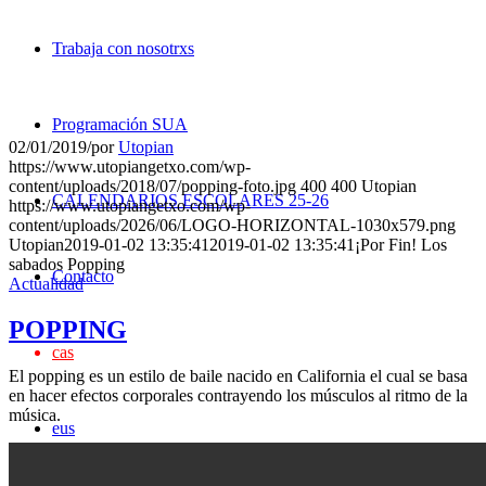
Trabaja con nosotrxs
Programación SUA
02/01/2019
/
por
Utopian
https://www.utopiangetxo.com/wp-
content/uploads/2018/07/popping-foto.jpg
400
400
Utopian
CALENDARIOS ESCOLARES 25-26
https://www.utopiangetxo.com/wp-
content/uploads/2026/06/LOGO-HORIZONTAL-1030x579.png
Utopian
2019-01-02 13:35:41
2019-01-02 13:35:41
¡Por Fin! Los
sabados Popping
Contacto
Actualidad
POPPING
cas
El popping es un estilo de baile nacido en California el cual se basa
en hacer efectos corporales contrayendo los músculos al ritmo de la
música.
eus