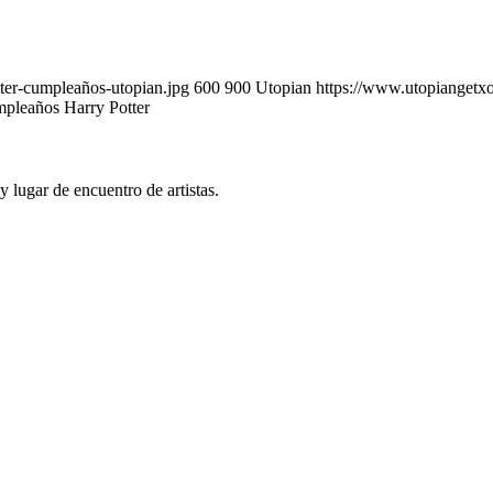
er-cumpleaños-utopian.jpg
600
900
Utopian
https://www.utopiange
pleaños Harry Potter
y lugar de encuentro de artistas.