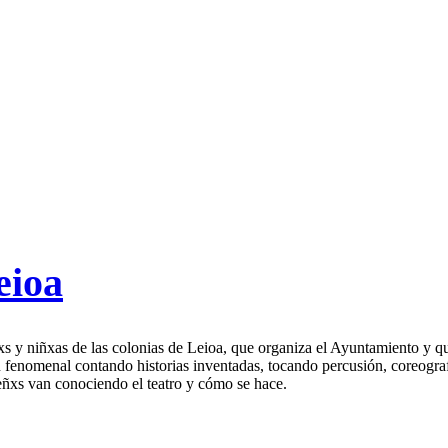
eioa
xs y niñxas de las colonias de Leioa, que organiza el Ayuntamiento y q
n fenomenal contando historias inventadas, tocando percusión, coreogra
ñxs van conociendo el teatro y cómo se hace.