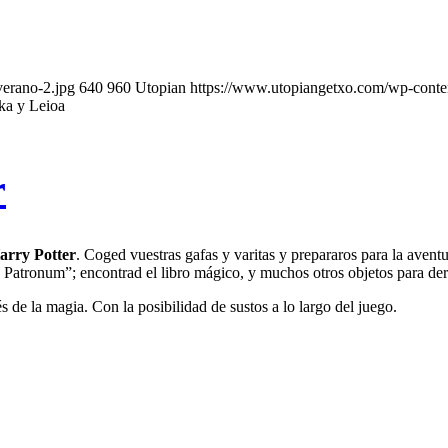
erano-2.jpg
640
960
Utopian
https://www.utopiangetxo.com/wp-co
ika y Leioa
r
arry Potter
. Coged vuestras gafas y varitas y prepararos para la aven
tronum”; encontrad el libro mágico, y muchos otros objetos para derro
s de la magia. Con la posibilidad de sustos a lo largo del juego.