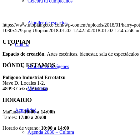
Celebra tu cumpleaños
Alquiler de espacios
https://www.utopiangetxo.com/wp-content/uploads/2018/01/harry-pott
1030x579.png
Utopian
2018-01-02 12:42:50
2018-01-02 12:45:24
Cum
UTOPIAN
Galería
Espacio de creaci
ó
n.
Artes escénicas, bienestar, sala de espectáculos 
DÓNDE ESTAMOS
Utopian en imágenes
Pol
í
gono Industrial Errotatxu
Nave D, Locales 1-2,
Videoteca
48993 Getxo (Bizkaia)
HORARIO
Actualidad
Mañanas:
10:00 a 14:00h
Tardes:
17:00 a 20:00
Horario de verano:
10:00 a 14:00
Agenda 2030 – Cultura