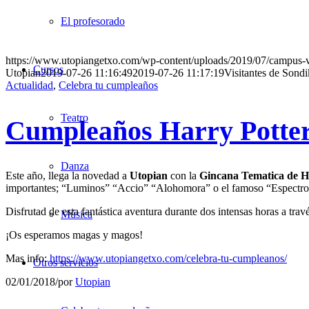
El profesorado
https://www.utopiangetxo.com/wp-content/uploads/2019/07/campus-v
Cursos
Utopian
2019-07-26 11:16:49
2019-07-26 11:17:19
Visitantes de Sond
Actualidad
,
Celebra tu cumpleaños
Teatro
Cumpleaños Harry Potte
Danza
Este año, llega la novedad a
Utopian
con la
Gincana Tematica de H
importantes; “Luminos” “Accio” “Alohomora” o el famoso “Espectro Pa
Disfrutad de esta fantástica aventura durante dos intensas horas a travé
Música
¡Os esperamos magas y magos!
Mas info:
https://www.utopiangetxo.com/celebra-tu-cumpleanos/
Otros servicios
02/01/2018
/
por
Utopian