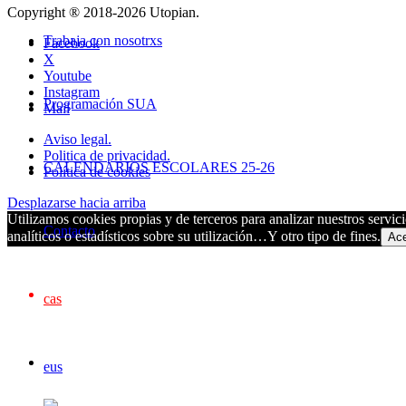
Copyright ® 2018-
2026 Utopian.
Trabaja con nosotrxs
Facebook
X
Youtube
Instagram
Programación SUA
Mail
Aviso legal.
Politica de privacidad.
CALENDARIOS ESCOLARES 25-26
Política de cookies
Desplazarse hacia arriba
Utilizamos cookies propias y de terceros para analizar nuestros servici
Contacto
analíticos o estadísticos sobre su utilización…Y otro tipo de fines.
Ace
cas
eus