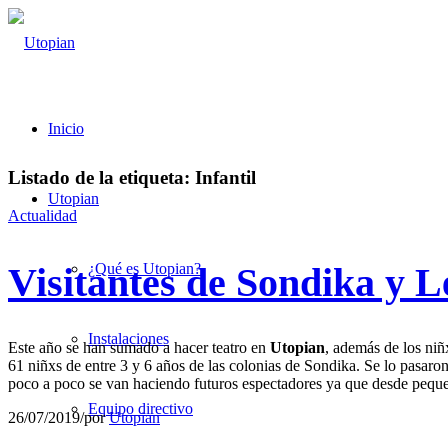
Inicio
Listado de la etiqueta:
Infantil
Utopian
Actualidad
Visitantes de Sondika y L
¿Qué es Utopian?
Instalaciones
Este año se han sumado a hacer teatro en
Utopian
, además de los niñ
61 niñxs de entre 3 y 6 años de las colonias de Sondika. Se lo pasaro
poco a poco se van haciendo futuros espectadores ya que desde peque
Equipo directivo
26/07/2019
/
por
Utopian