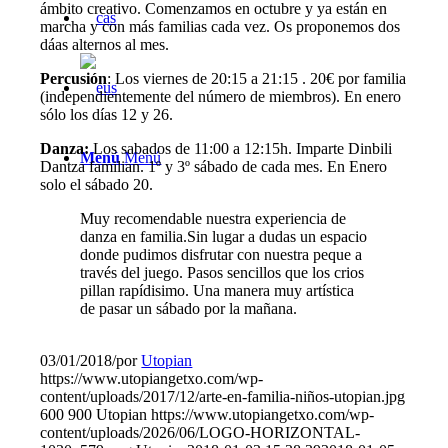
ámbito creativo. Comenzamos en octubre y ya están en
marcha y con más familias cada vez. Os proponemos dos
dáas alternos al mes.
Percusión
: Los viernes de 20:15 a 21:15 . 20€ por familia
(independientemente del número de miembros). En enero
sólo los días 12 y 26.
Danza:
Los sabados de 11:00 a 12:15h. Imparte Dinbili
Menú
Menú
Dantza familian. 1º y 3º sábado de cada mes. En Enero
solo el sábado 20.
Muy recomendable nuestra experiencia de
danza en familia.Sin lugar a dudas un espacio
donde pudimos disfrutar con nuestra peque a
través del juego. Pasos sencillos que los crios
pillan rapídisimo. Una manera muy artística
de pasar un sábado por la mañana.
03/01/2018
/
por
Utopian
https://www.utopiangetxo.com/wp-
content/uploads/2017/12/arte-en-familia-niños-utopian.jpg
600
900
Utopian
https://www.utopiangetxo.com/wp-
content/uploads/2026/06/LOGO-HORIZONTAL-