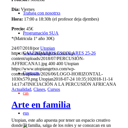
Día:
Viernes
Trabaja con nosotrxs
Hora:
17:00 a 18:30h (el profesor deja djembes)
Precio:
45€
Programación SUA
*(Matricula 1º año 30€)
24/07/2018
/
por
Utopian
CALENDARIOS ESCOLARES 25-26
https://www.utopiangetxo.com/wp-
content/uploads/2018/07/PERCUSIÓN-
AFFRICANA1.jpg
400
400
Utopian
https://www.utopiangetxo.com/wp-
Contacto
content/uploads/2026/06/LOGO-HORIZONTAL-
1030x579.png
Utopian
2018-07-24 10:35:10
2018-11-14
14:17:47
INICIACIÓN A LA PERCUSIÓN AFRICANA
Actualidad
,
Clases
,
Cursos
cas
Arte en familia
eus
Utopian, este año apuesta por tener un espacio creativo
donde la familia, salga de los roles y se conozcan en un