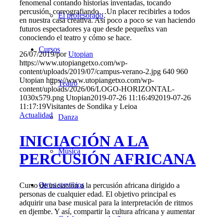
fenomenal contando historias inventadas, tocando
percusión, coreografiando…Un placer recibirles a todos
El profesorado
en nuestra casa creativa. Así poco a poco se van haciendo
futuros espectadores ya que desde pequeñxs van
conociendo el teatro y cómo se hace.
Cursos
26/07/2019
/
por
Utopian
https://www.utopiangetxo.com/wp-
content/uploads/2019/07/campus-verano-2.jpg
640
960
Utopian
https://www.utopiangetxo.com/wp-
Teatro
content/uploads/2026/06/LOGO-HORIZONTAL-
1030x579.png
Utopian
2019-07-26 11:16:49
2019-07-26
11:17:19
Visitantes de Sondika y Leioa
Actualidad
Danza
INICIACIÓN A LA
Música
PERCUSIÓN AFRICANA
Otros servicios
Curso de iniciación a la percusión africana dirigido a
personas de cualquier edad. El objetivo principal es
adquirir una base musical para la interpretación de ritmos
en djembe. Y así, compartir la cultura africana y aumentar