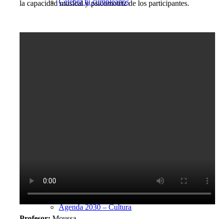
Celebra tu cumpleaños
la capacidad musical y psicomotriz de los participantes.
Alquiler de espacios
Galería
Utopian en imágenes
Videoteca
Actualidad
Agenda 2030 – Cultura
Profesor:
Moussa