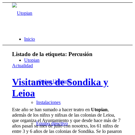
Inicio
Listado de la etiqueta:
Percusión
Utopian
Actualidad
Visitantes de Sondika y
¿Qué es Utopian?
Leioa
Instalaciones
Este año se han sumado a hacer teatro en
Utopian
,
además de los niñxs y niñxas de las colonias de Leioa,
que organiza el Ayuntamiento y que desde hace más de 7
Equipo directivo
años pasan su mes de julio con nosotrxs, los 61 niñxs de
entre 3 y 6 años de las colonias de Sondika. Se lo pasaron