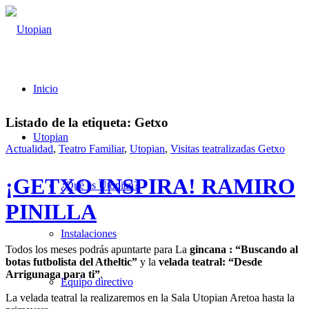
Inicio
Listado de la etiqueta:
Getxo
Utopian
Actualidad
,
Teatro Familiar
,
Utopian
,
Visitas teatralizadas Getxo
¡GETXO INSPIRA! RAMIRO
¿Qué es Utopian?
PINILLA
Instalaciones
Todos los meses podrás apuntarte para La
gincana : “Buscando al
botas futbolista del Atheltic”
y la
velada teatral: “Desde
Arrigunaga para ti”
.
Equipo directivo
La velada teatral la realizaremos en la Sala Utopian Aretoa hasta la