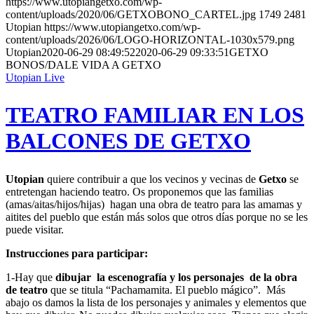
https://www.utopiangetxo.com/wp-
content/uploads/2020/06/GETXOBONO_CARTEL.jpg
1749
2481
Utopian
https://www.utopiangetxo.com/wp-
content/uploads/2026/06/LOGO-HORIZONTAL-1030x579.png
Utopian
2020-06-29 08:49:52
2020-06-29 09:33:51
GETXO
BONOS/DALE VIDA A GETXO
Utopian Live
TEATRO FAMILIAR EN LOS
BALCONES DE GETXO
Utopian
quiere contribuir a que los vecinos y vecinas de
Getxo
se
entretengan haciendo teatro. Os proponemos que las familias
(amas/aitas/hijos/hijas) hagan una obra de teatro para las amamas y
aitites del pueblo que están más solos que otros días porque no se les
puede visitar.
Instrucciones para participar:
1-Hay que
dibujar la escenografía y los personajes de la obra
de teatro
que se titula “Pachamamita. El pueblo mágico”. Más
abajo os damos la lista de los personajes y animales y elementos que