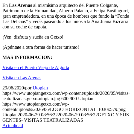
En
Las Arenas
al mismísimo arquitecto del Puente Colgante,
Patrimonio de la Humanidad, Alberto Palacio, a Felipa Bustingorri,
gran emprendedora, en una época de hombres que fundo la “Fonda
Las Delicias” y verás paseando a los niños a la Aña Juana Bizcarra
con su coche de capota.
¡Ven, disfruta y sueña en Getxo!
¡Apúntate a otra forma de hacer turismo!
MÁS INFORMACIÓN:
Visita en el Puerto Viejo de Algorta
Visita en Las Arenas
29/06/2020
/
por
Utopian
https://www.utopiangetxo.com/wp-content/uploads/2020/05/visitas-
teatralizadas-getxo-utopian.jpg
600
900
Utopian
https://www.utopiangetxo.com/wp-
content/uploads/2026/06/LOGO-HORIZONTAL-1030x579.png
Utopian
2020-06-29 08:56:22
2020-06-29 08:56:22
GETXO Y SUS
GENTES- VISITAS TEATRALIZADAS
Actualidad