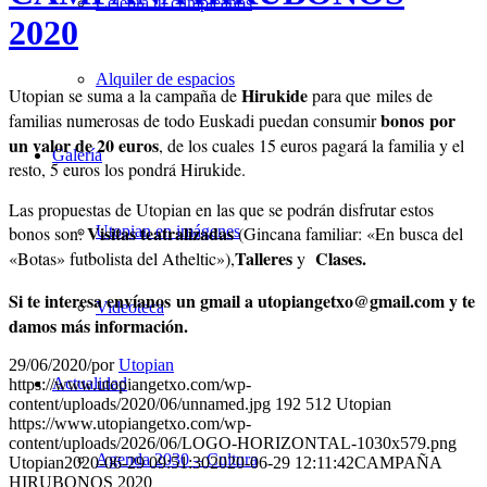
Celebra tu cumpleaños
2020
Alquiler de espacios
Hirukide
Utopian se suma a la campaña de
para que
miles de
bonos
por
familias numerosas de todo Euskadi puedan consumir
un valor de 20 euros
, de los cuales 15 euros pagará la familia y el
Galería
resto, 5 euros los pondrá Hirukide.
Las propuestas de Utopian en las que se podrán disfrutar estos
Visitas teatralizadas
bonos son:
(Gincana familiar: «En busca del
Utopian en imágenes
Talleres
Clases.
«Botas» futbolista del Atheltic»),
y
Si te interesa envíanos un gmail a utopiangetxo@gmail.com y te
Videoteca
damos más información.
29/06/2020
/
por
Utopian
Actualidad
https://www.utopiangetxo.com/wp-
content/uploads/2020/06/unnamed.jpg
192
512
Utopian
https://www.utopiangetxo.com/wp-
content/uploads/2026/06/LOGO-HORIZONTAL-1030x579.png
Agenda 2030 – Cultura
Utopian
2020-06-29 09:51:30
2020-06-29 12:11:42
CAMPAÑA
HIRUBONOS 2020