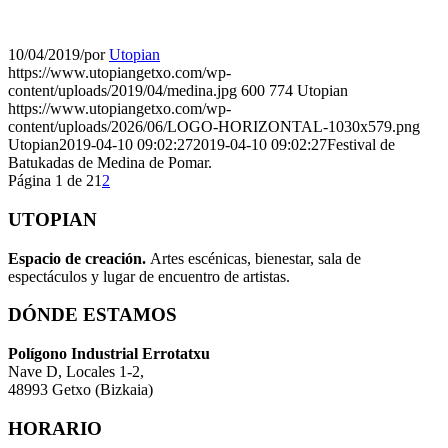
10/04/2019
/
por
Utopian
https://www.utopiangetxo.com/wp-
content/uploads/2019/04/medina.jpg
600
774
Utopian
https://www.utopiangetxo.com/wp-
content/uploads/2026/06/LOGO-HORIZONTAL-1030x579.png
Utopian
2019-04-10 09:02:27
2019-04-10 09:02:27
Festival de
Batukadas de Medina de Pomar.
Página 1 de 2
1
2
UTOPIAN
Espacio de creaci
ó
n.
Artes escénicas, bienestar, sala de
espectáculos y lugar de encuentro de artistas.
DÓNDE ESTAMOS
Pol
í
gono Industrial Errotatxu
Nave D, Locales 1-2,
48993 Getxo (Bizkaia)
HORARIO