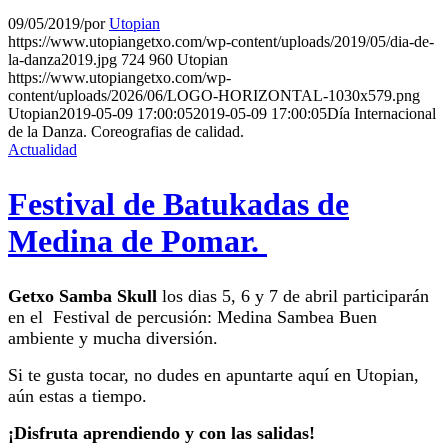
09/05/2019
/
por
Utopian
https://www.utopiangetxo.com/wp-content/uploads/2019/05/dia-de-
la-danza2019.jpg
724
960
Utopian
https://www.utopiangetxo.com/wp-
content/uploads/2026/06/LOGO-HORIZONTAL-1030x579.png
Utopian
2019-05-09 17:00:05
2019-05-09 17:00:05
Día Internacional
de la Danza. Coreografias de calidad.
Actualidad
Festival de Batukadas de
Medina de Pomar.
Getxo Samba Skull
los dias 5, 6 y 7 de abril participarán
en el Festival de percusión: Medina Sambea Buen
ambiente y mucha diversión.
Si te gusta tocar, no dudes en apuntarte aquí en Utopian,
aún estas a tiempo.
¡Disfruta aprendiendo y con las salidas!