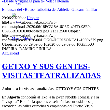
«Desde Arrigunaga para ti» Velada literaria
En busca del «Botas» futbolista del Athletic. Gincana familiar
29/06/2020
/
por
Utopian
https://www.utopiangetxo.com/wp-
content/uploads/2020/06/18FC318A-6C6D-49ED-98E9-
C8966BDDDD09-scaled.jpeg
2131
2560
Utopian
https://www.utopiangetxo.com/wp-
Menú
Menú
content/uploads/2026/06/LOGO-HORIZONTAL-1030x579.png
Utopian
2020-06-29 09:06:10
2020-06-29 09:06:10
GETXO
INSPIRA. RAMIRO PINILLA
Actualidad
GETXO Y SUS GENTES-
VISITAS TEATRALIZADAS
Anímate a las visitas teatralizadas:
GETXO Y SUS GENTES
En
Algorta
conocerás al Txo, a la joven rebelde Tomasa y a la
“avispada” Bonifacia que nos enseñarán las curiosidades que
esconden las calles estrechas y empinadas del Puerto Viejo.