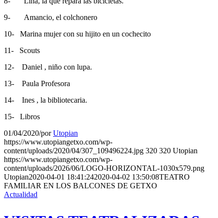
8- Lina, la que repara las bicicletas.
9- Amancio, el colchonero
10- Marina mujer con su hijito en un cochecito
11- Scouts
12- Daniel , niño con lupa.
13- Paula Profesora
14- Ines , la bibliotecaria.
15- Libros
01/04/2020
/
por
Utopian
https://www.utopiangetxo.com/wp-
content/uploads/2020/04/307_109496224.jpg
320
320
Utopian
https://www.utopiangetxo.com/wp-
content/uploads/2026/06/LOGO-HORIZONTAL-1030x579.png
Utopian
2020-04-01 18:41:24
2020-04-02 13:50:08
TEATRO
FAMILIAR EN LOS BALCONES DE GETXO
Actualidad