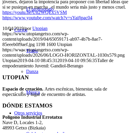
jóvenes, dejaron la impotencia para proponer con libertad ideas que
si se pusieran en marcha , el mundo seria más justo y menos cruel.
El profesorado
https://youtu.be/Un2WQEx5VSM
https://www.youtube.com/watch?v=sYaifjpac04
10/04/2019
/
por
Utopian
Cursos
https://www.utopiangetxo.com/wp-
content/uploads/2019/04/65059171-ab97-4b7b-8ae7-
85eeeb0f9aef.jpg
1198
1600
Utopian
https://www.utopiangetxo.com/wp-
Teatro
content/uploads/2026/06/LOGO-HORIZONTAL-1030x579.png
Utopian
2019-04-10 08:45:31
2019-04-10 09:56:35
Taller de
empoderamiento Juvenil: Gandiol-Berango
Danza
UTOPIAN
Espacio de creaci
ó
n.
Artes escénicas, bienestar, sala de
Música
espectáculos y lugar de encuentro de artistas.
DÓNDE ESTAMOS
Otros servicios
Pol
í
gono Industrial Errotatxu
Nave D, Locales 1-2,
48993 Getxo (Bizkaia)