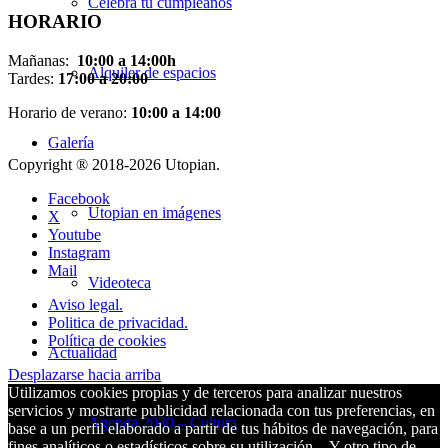
Celebra tu cumpleaños
HORARIO
Mañanas:
10:00 a 14:00h
Alquiler de espacios
Tardes:
17:00 a 20:00
Horario de verano:
10:00 a 14:00
Galería
Copyright ® 2018-
2026 Utopian.
Facebook
Utopian en imágenes
X
Youtube
Instagram
Mail
Videoteca
Aviso legal.
Politica de privacidad.
Política de cookies
Actualidad
Desplazarse hacia arriba
Utilizamos cookies propias y de terceros para analizar nuestros
servicios y mostrarte publicidad relacionada con tus preferencias, en
Agenda 2030 – Cultura
base a un perfil elaborado a partir de tus hábitos de navegación, para
fines analíticos o estadísticos sobre su utilización…Y otro tipo de