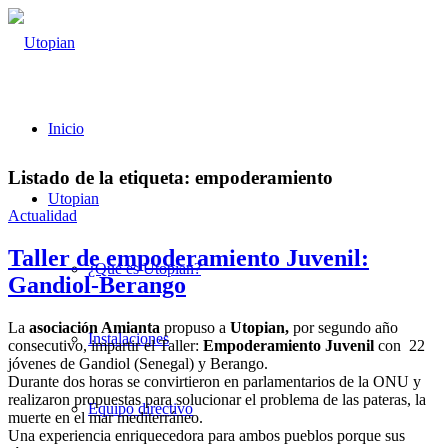
Inicio
Listado de la etiqueta:
empoderamiento
Utopian
Actualidad
Taller de empoderamiento Juvenil:
¿Qué es Utopian?
Gandiol-Berango
La
asociación Amianta
propuso a
Utopian,
por segundo año
Instalaciones
consecutivo, impartir el Taller:
Empoderamiento Juvenil
con 22
jóvenes de Gandiol (Senegal) y Berango.
Durante dos horas se convirtieron en parlamentarios de la ONU y
realizaron propuestas para solucionar el problema de las pateras, la
Equipo directivo
muerte en el mar mediterráneo.
Una experiencia enriquecedora para ambos pueblos porque sus