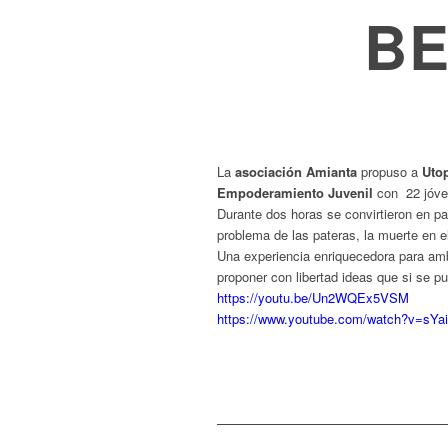
B
La
asociación Amianta
propuso a
Utop
Empoderamiento Juvenil
con 22 jóve
Durante dos horas se convirtieron en pa
problema de las pateras, la muerte en e
Una experiencia enriquecedora para amb
proponer con libertad ideas que si se p
https://youtu.be/Un2WQEx5VSM
https://www.youtube.com/watch?v=sYai