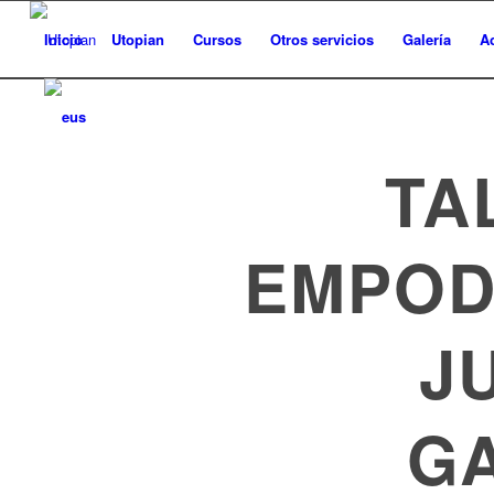
Inicio
Utopian
Cursos
Otros servicios
Galería
A
TA
EMPOD
J
GA