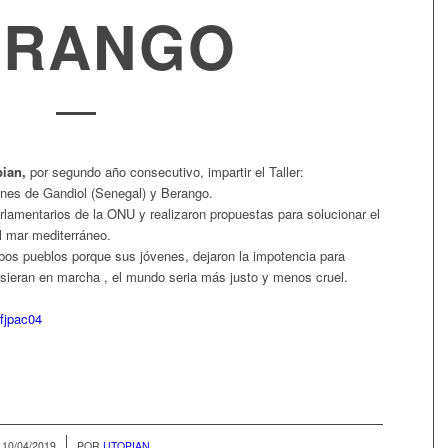
ERANGO
ian,
por segundo año consecutivo, impartir el Taller:
nes de Gandiol (Senegal) y Berango.
rlamentarios de la ONU y realizaron propuestas para solucionar el
l mar mediterráneo.
os pueblos porque sus jóvenes, dejaron la impotencia para
usieran en marcha , el mundo seria más justo y menos cruel.
fjpac04
/
10/04/2019
POR
UTOPIAN