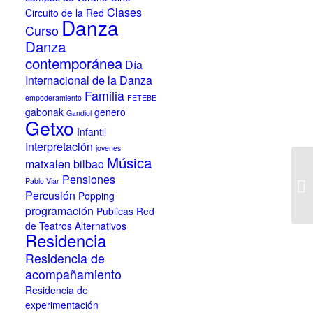
Clases
Circuito de la Red
Danza
Curso
Danza
contemporánea
Día
Internacional de la Danza
Familia
empoderamiento
FETEBE
gabonak
genero
Gandiol
Getxo
Infantil
Interpretación
jovenes
Música
matxalen bilbao
Pensiones
Pablo Viar
Percusión
Popping
programación
Publicas
Red
de Teatros Alternativos
Residencia
Residencia de
acompañamiento
Residencia de
experimentación