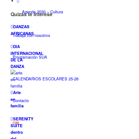
Agenda 2030 – Cultura
Quizás te interese
DANZAS
AFRICANAS.
Trabaja con nosotrxs
DIA
INTERNACIONAL
Programación SUA
DE LA
DANZA
CALENDARIOS ESCOLARES 25-26
Arte
en
Contacto
familia
SERENITY
cas
SUITE
dentro
del