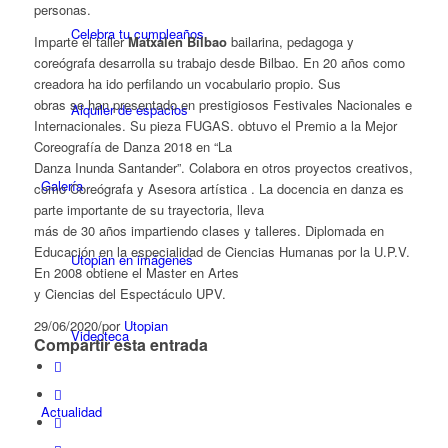
personas.
Celebra tu cumpleaños
Imparte el taller
Matxalen Bilbao
bailarina, pedagoga y
coreógrafa desarrolla su trabajo desde Bilbao. En 20 años como
creadora ha ido perfilando un vocabulario propio. Sus
obras se han presentado en prestigiosos Festivales Nacionales e
Alquiler de espacios
Internacionales. Su pieza FUGAS. obtuvo el Premio a la Mejor
Coreografía de Danza 2018 en “La
Danza Inunda Santander”. Colabora en otros proyectos creativos,
Galería
como Coreógrafa y Asesora artística . La docencia en danza es
parte importante de su trayectoria, lleva
más de 30 años impartiendo clases y talleres. Diplomada en
Educación en la especialidad de Ciencias Humanas por la U.P.V.
Utopian en imágenes
En 2008 obtiene el Master en Artes
y Ciencias del Espectáculo UPV.
29/06/2020
/
por
Utopian
Videoteca
Compartir esta entrada
Actualidad