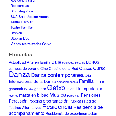
Residencia taller
Residencias
Sin categorizar
SUA Sala Utopian Aretoa
Teatro Escolar
Teatro Familiar
Utopian
Utopian Live
Visitas teatralizadas Getxo
Etiquetas
Baile
Actualidad
Arte en familia
BONOS
batukada
Berango
Curso
Clases
campus de verano
Cine
Circuito de la Red
Danza
Danza contemporánea
Día
Familia
Internacional de la Danza
empoderamiento
FETEBE
Getxo
Interpretación
gabonak
genero
Infantil
Gandiol
Música
matxalen bilbao
Pensiones
jovenes
Pablo Viar
Percusión
programación
Popping
Publicas
Red de
Residencia
Residencia de
Teatros Alternativos
acompañamiento
Residencia de experimentación