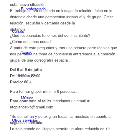
esta nueva situación.
El profesorado
El trabajo estará enfocado en indagar la relación física en la
distancia desde una perspectiva individual y de grupo. Crear
relación, escucha y cercanía desde la
distancia.
Cursos
¿Qué resonancias tenemos del confinamiento?
¿Cómo sentirnos cerca?
A partir de esta preguntas y tras una primera parte técnica que
Teatro
nos permita una toma de conciencia entraremos a la creación
grupal de una coreografía espacial.
Del 6 al 9 de julio
Danza
De 19: 00 a 22:00
Precio: 80 €
Para formar grupo, mínimo 8 personas.
Música
Para apuntarte al taller
mándanos un email a:
utopiangetxo@gmail.com
*Se cumplirán y se exigirán todas las medidas en cuanto a
Otros servicios
seguridad sanitaria.
La sala grande de Utopian permite un aforo reducido de 12