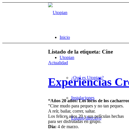
Inicio
Listado de la etiqueta:
Cine
Utopian
Actualidad
¿Qué es Utopian?
Experiencias Cr
Instalaciones
“Años 20 años: Los locos de los cacharro
”Cine mudo para peques y no tan peques.
A reír, bailar, correr, saltar.
Los felices años 20 y sus películas hechas
Equipo directivo
para ser disfrutadas en grupo.
Dia:
4 de marzo.