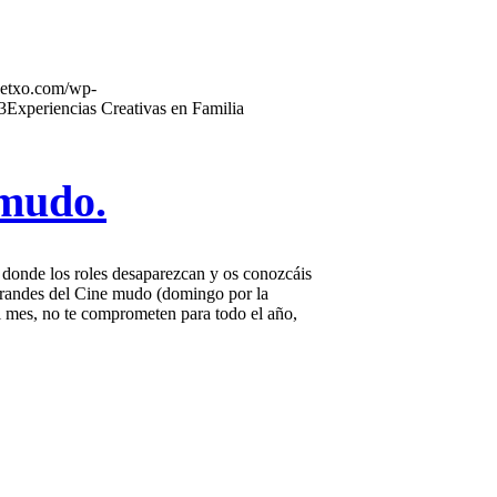
getxo.com/wp-
3
Experiencias Creativas en Familia
 mudo.
 donde los roles desaparezcan y os conozcáis
 grandes del Cine mudo (domingo por la
l mes, no te comprometen para todo el año,