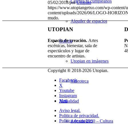
Celebra tu cumpleaños
05/02/2018
/
por
Utopian
https://www.utopiangetxo.com/wp-content/up
content/uploads/2026/06/LOGO-HORIZO
mudo.
Alquiler de espacios
UTOPIAN
D
Espacio de creaci
ó
n.
Artes
P
Galería
escénicas, bienestar, sala de
N
espectáculos y lugar de
4
encuentro de artistas.
Utopian en imágenes
Copyright ® 2018-
2026 Utopian.
Facebook
Videoteca
X
Youtube
Instagram
Mail
Actualidad
Aviso legal.
Politica de privacidad.
Política de cookies
Agenda 2030 – Cultura