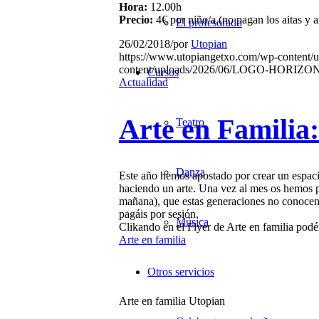
Hora:
12.00h
Precio:
4€ por niño/a.(no pagan los aitas y 
El profesorado
26/02/2018
/
por
Utopian
https://www.utopiangetxo.com/wp-content
content/uploads/2026/06/LOGO-HORIZO
Cursos
Actualidad
Arte en Familia
Teatro
Danza
Este año hemos apostado por crear un espaci
haciendo un arte. Una vez al mes os hemos p
mañana), que estas generaciones no conocen 
pagáis por sesión.
Música
Clikando en el Flyer de Arte en familia podéi
Arte en familia
Otros servicios
Arte en familia Utopian