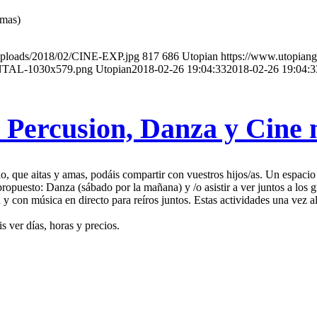
amas)
/uploads/2018/02/CINE-EXP.jpg
817
686
Utopian
https://www.utopian
NTAL-1030x579.png
Utopian
2018-02-26 19:04:33
2018-02-26 19:04:3
: Percusion, Danza y Cine
o, que aitas y amas, podáis compartir con vuestros hijos/as. Un espacio
ropuesto: Danza (sábado por la mañana) y /o asistir a ver juntos a los
y con música en directo para reíros juntos. Estas actividades una vez a
s ver días, horas y precios.