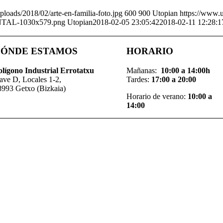
loads/2018/02/arte-en-familia-foto.jpg
600
900
Utopian
https://www.
NTAL-1030x579.png
Utopian
2018-02-05 23:05:42
2018-02-11 12:28:1
ÓNDE ESTAMOS
HORARIO
ol
í
gono Industrial Errotatxu
Mañanas:
10:00 a 14:00h
ave D, Locales 1-2,
Tardes:
17:00 a 20:00
8993 Getxo (Bizkaia)
Horario de verano:
10:00 a
14:00