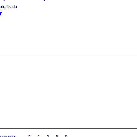
atralizada
r
 de cookies