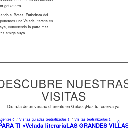
or getxotarra.
ando al Botas, Futbolista del
roponemos una Velada literaria en
aya, conociendo la parte más
triz amiga suya.
DESCUBRE NUESTRA
VISITAS
Disfruta de un verano diferente en Getxo. ¡Haz tu reserva ya!
 gentes
/
Visitas guiadas teatralizadas
/
Visitas teatralizadas
0
2
2
A TI «Velada literaria
LAS GRANDES VILLAS