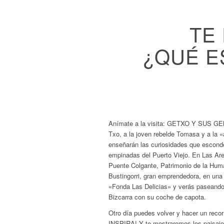
TE
¿QUÉ E
Las visitas guiadas teat
podrás disfrutar conocien
Anímate a la visita: GETXO Y SUS GEN
Txo, a la joven rebelde Tomasa y a la 
enseñarán las curiosidades que esconde
empinadas del Puerto Viejo. En Las Are
Puente Colgante, Patrimonio de la Huma
Bustingorri, gran emprendedora, en un
«Fonda Las Delicias» y verás paseando
Bizcarra con su coche de capota.
Otro día puedes volver y hacer un recor
INSPIRA! Y te mostraremos los paisaje