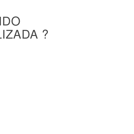
NDO
IZADA ?
prendente y divertida que
e sus lugareños celebres y