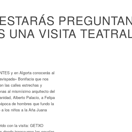
 ESTARÁS PREGUNTA
S UNA VISITA TEATRAL
ralizadas con la Cia Utopian, son una experiencia sor
do la historia de emblemáticos lugares de Getxo y d
pintorescos.
TES y en Algorta conocerás al
«avispada» Bonifacia que nos
n las calles estrechas y
nas al mismísimo arquitecto del
nidad, Alberto Palacio, a Felipa
a época de hombres que fundo la
 a los niños a la Aña Juana
rido con la visita: GETXO
s donde transcurren las novelas