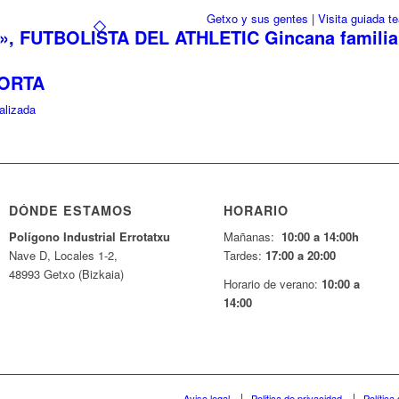
Getxo y sus gentes | Visita guiada te
, FUTBOLISTA DEL ATHLETIC Gincana familia
GORTA
alizada
DÓNDE ESTAMOS
HORARIO
Pol
í
gono Industrial Errotatxu
Mañanas:
10:00 a 14:00h
Nave D, Locales 1-2,
Tardes:
17:00 a 20:00
48993 Getxo (Bizkaia)
Horario de verano:
10:00 a
14:00
Aviso legal.
Politica de privacidad.
Política