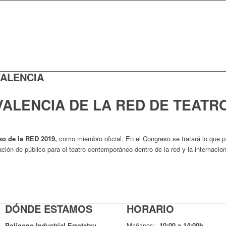
VALENCIA
ALENCIA DE LA RED DE TEATR
o de la RED 2019,
como miembro oficial. En el Congreso se tratará lo que p
ción de público para el teatro contemporáneo dentro de la red y la internacio
DÓNDE ESTAMOS
HORARIO
Pol
í
gono Industrial Errotatxu
Mañanas:
10:00 a 14:00h