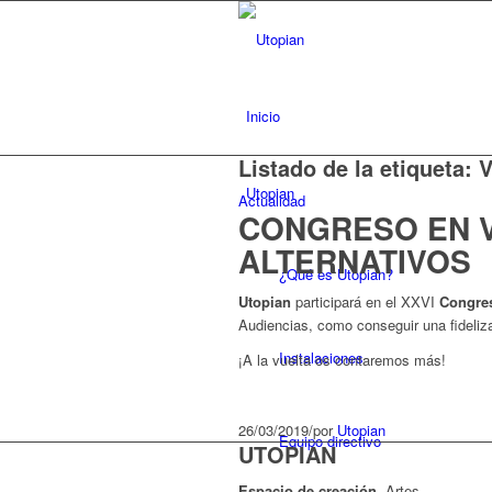
Inicio
Listado de la etiqueta:
Utopian
Actualidad
CONGRESO EN V
ALTERNATIVOS
¿Qué es Utopian?
Utopian
participará en el XXVI
Congres
Audiencias, como conseguir una fideliza
Instalaciones
¡A la vuelta os contaremos más!
26/03/2019
/
por
Utopian
Equipo directivo
UTOPIAN
Espacio de creaci
ó
n.
Artes