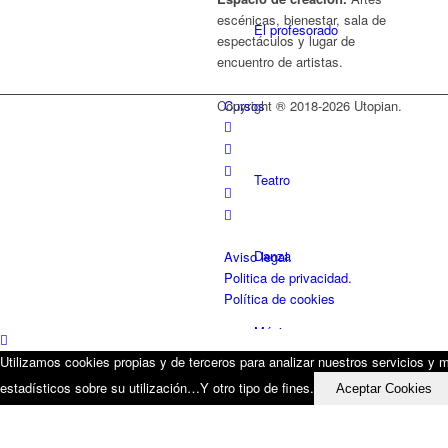
escénicas, bienestar, sala de
El profesorado
espectáculos y lugar de
encuentro de artistas.
Cursos
Copyright ® 2018-
2026 Utopian.
Teatro
Danza
Aviso legal.
Politica de privacidad.
Política de cookies
Música
Utilizamos cookies propias y de terceros para analizar nuestros servicios y mo
estadísticos sobre su utilización…Y otro tipo de fines.
Aceptar Cookies
Otros servicios