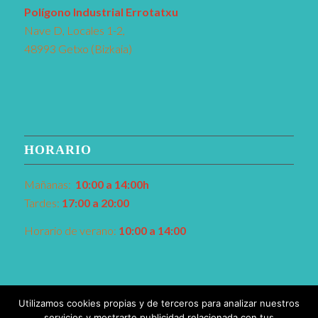
Pol
í
gono Industrial Errotatxu
Nave D, Locales 1-2,
48993 Getxo (Bizkaia)
HORARIO
Mañanas:
10:00 a 14:00h
Tardes:
17:00 a 20:00
Horario de verano:
10:00 a 14:00
Utilizamos cookies propias y de terceros para analizar nuestros
servicios y mostrarte publicidad relacionada con tus