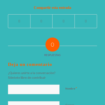
Compartir esta entrada
0
RESPUESTAS
Deja un comentario
¿Quieres unirte a la conversación?
Siéntete libre de contribuir
*
Nombre
Correo