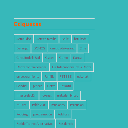
Etiquetas
Actualidad
Arte en familia
Baile
batukada
Berango
BONOS
campus de verano
Cine
Circuito de la Red
Clases
Curso
Danza
Danza contemporánea
Día Internacional de la Danza
empoderamiento
Familia
FETEBE
gabonak
Gandiol
genero
Getxo
Infantil
Interpretación
jovenes
matxalen bilbao
Música
Pablo Viar
Pensiones
Percusión
Popping
programación
Publicas
Red de Teatros Alternativos
Residencia