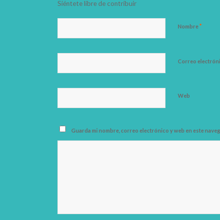
Siéntete libre de contribuir
*
Nombre
Correo electrón
Web
Guarda mi nombre, correo electrónico y web en este naveg