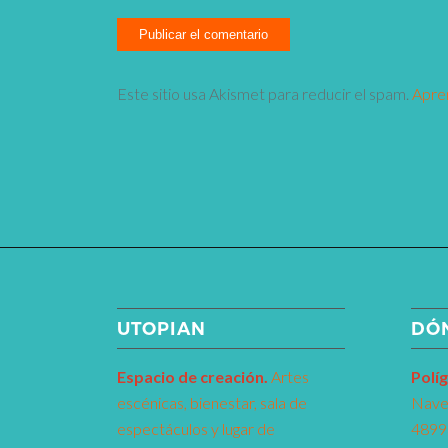
Este sitio usa Akismet para reducir el spam.
Apre
UTOPIAN
DÓ
Espacio de creaci
ó
n.
Artes
Pol
í
g
escénicas, bienestar, sala de
Nave 
espectáculos y lugar de
48993