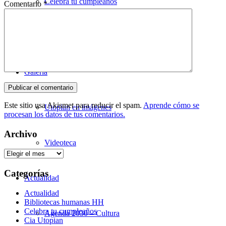
Celebra tu cumpleaños
Comentario
*
Alquiler de espacios
Galería
Este sitio usa Akismet para reducir el spam.
Aprende cómo se
Utopian en imágenes
procesan los datos de tus comentarios.
Archivo
Videoteca
Archivo
Categorías
Actualidad
Actualidad
Bibliotecas humanas HH
Celebra tu cumpleaños
Agenda 2030 – Cultura
Cia Utopian