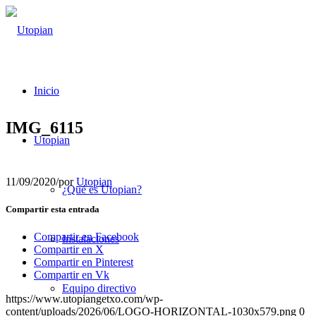
Inicio
IMG_6115
Utopian
11/09/2020
/
por
Utopian
¿Qué es Utopian?
Compartir esta entrada
Compartir en Facebook
Instalaciones
Compartir en X
Compartir en Pinterest
Compartir en Vk
Equipo directivo
https://www.utopiangetxo.com/wp-
content/uploads/2026/06/LOGO-HORIZONTAL-1030x579.png
0