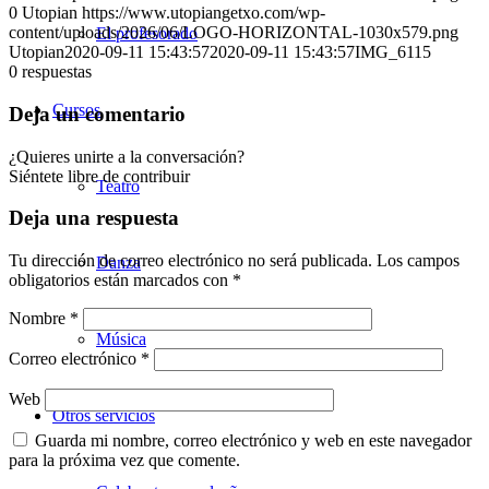
0
Utopian
https://www.utopiangetxo.com/wp-
content/uploads/2026/06/LOGO-HORIZONTAL-1030x579.png
El profesorado
Utopian
2020-09-11 15:43:57
2020-09-11 15:43:57
IMG_6115
0
respuestas
Cursos
Deja un comentario
¿Quieres unirte a la conversación?
Siéntete libre de contribuir
Teatro
Deja una respuesta
Tu dirección de correo electrónico no será publicada.
Los campos
Danza
obligatorios están marcados con
*
Nombre
*
Música
Correo electrónico
*
Web
Otros servicios
Guarda mi nombre, correo electrónico y web en este navegador
para la próxima vez que comente.