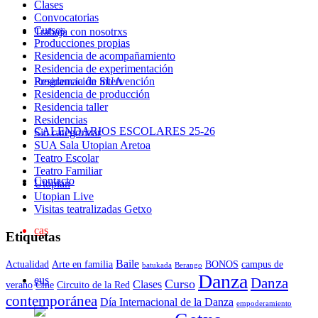
Clases
Convocatorias
Cursos
Trabaja con nosotrxs
Producciones propias
Residencia de acompañamiento
Residencia de experimentación
Residencia de intervención
Programación SUA
Residencia de producción
Residencia taller
Residencias
CALENDARIOS ESCOLARES 25-26
Sin categorizar
SUA Sala Utopian Aretoa
Teatro Escolar
Teatro Familiar
Contacto
Utopian
Utopian Live
Visitas teatralizadas Getxo
cas
Etiquetas
Baile
Actualidad
Arte en familia
BONOS
campus de
batukada
Berango
Danza
eus
Danza
Curso
Clases
verano
Cine
Circuito de la Red
contemporánea
Día Internacional de la Danza
empoderamiento