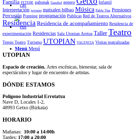
Getxo
Familia
gabonak
genero
Infantil
FETEBE
Gandiol
Música
Interpretación
matxalen bilbao
Pensiones
jovenes
Pablo Viar
Percusión
programación
Popping
Publicas
Red de Teatros Alternativos
Residencia
Residencia de acompañamiento
Residencia de
Teatro
Taller
Residencias
experimentación
Sala Utopian Aretoa
UTOPIAN
Tepsis Teatro
Turismo
Visitas teatralizadas
VALENCIA
Menú
Menú
UTOPIAN
Espacio de creaci
ó
n.
Artes escénicas, bienestar, sala de
espectáculos y lugar de encuentro de artistas.
DÓNDE ESTAMOS
Pol
í
gono Industrial Errotatxu
Nave D, Locales 1-2,
48993 Getxo (Bizkaia)
HORARIO
Mañanas:
10:00 a 14:00h
Tardes:
17:00 a 20:00