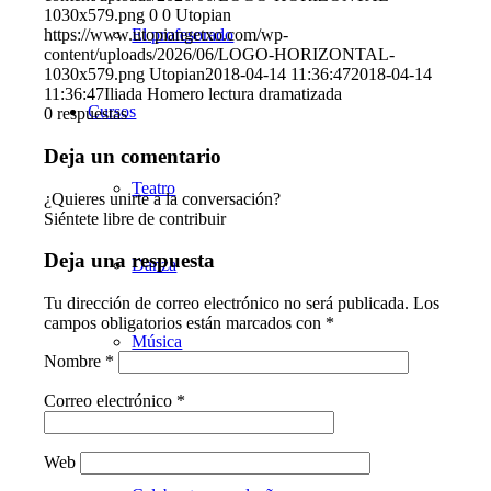
1030x579.png
0
0
Utopian
El profesorado
https://www.utopiangetxo.com/wp-
content/uploads/2026/06/LOGO-HORIZONTAL-
1030x579.png
Utopian
2018-04-14 11:36:47
2018-04-14
11:36:47
Iliada Homero lectura dramatizada
Cursos
0
respuestas
Deja un comentario
Teatro
¿Quieres unirte a la conversación?
Siéntete libre de contribuir
Deja una respuesta
Danza
Tu dirección de correo electrónico no será publicada.
Los
campos obligatorios están marcados con
*
Música
Nombre
*
Correo electrónico
*
Otros servicios
Web