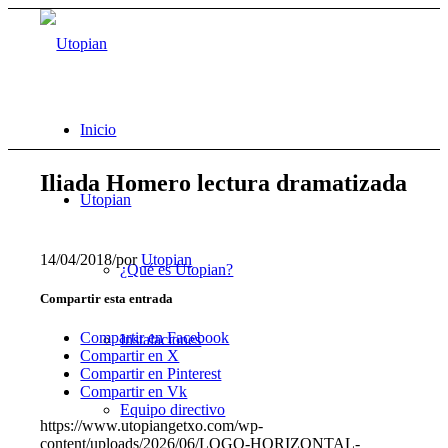
Inicio
Iliada Homero lectura dramatizada
Utopian
14/04/2018
/
por
Utopian
¿Qué es Utopian?
Compartir esta entrada
Compartir en Facebook
Instalaciones
Compartir en X
Compartir en Pinterest
Compartir en Vk
Equipo directivo
https://www.utopiangetxo.com/wp-
content/uploads/2026/06/LOGO-HORIZONTAL-