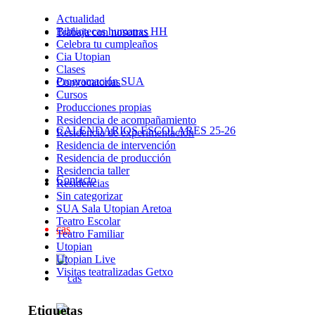
Actualidad
Bibliotecas humanas HH
Trabaja con nosotrxs
Celebra tu cumpleaños
Cia Utopian
Clases
Programación SUA
Convocatorias
Cursos
Producciones propias
Residencia de acompañamiento
CALENDARIOS ESCOLARES 25-26
Residencia de experimentación
Residencia de intervención
Residencia de producción
Residencia taller
Contacto
Residencias
Sin categorizar
SUA Sala Utopian Aretoa
Teatro Escolar
cas
Teatro Familiar
Utopian
Utopian Live
Visitas teatralizadas Getxo
Etiquetas