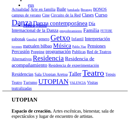
Baile
Actualidad
Arte en familia
BONOS
batukada
Berango
Curso
Clases
campus de verano
Cine
Circuito de la Red
Danza
Danza contemporánea
Día
Menú
Menú
Familia
Internacional de la Danza
empoderamiento
FETEBE
Getxo
Interpretación
gabonak
genero
Infantil
Gandiol
Música
matxalen bilbao
Pensiones
jovenes
Pablo Viar
Percusión
programación
Popping
Publicas
Red de Teatros
Residencia
Residencia de
Alternativos
acompañamiento
Residencia de experimentación
Teatro
Taller
Residencias
Sala Utopian Aretoa
Tepsis
UTOPIAN
Teatro
Turismo
Visitas
VALENCIA
teatralizadas
UTOPIAN
Espacio de creaci
ó
n.
Artes escénicas, bienestar, sala de
espectáculos y lugar de encuentro de artistas.