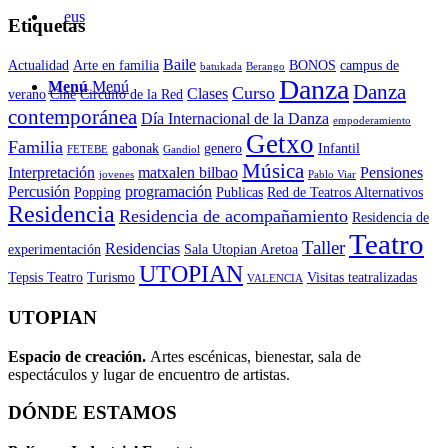
Etiquetas
Baile
Actualidad
Arte en familia
BONOS
campus de
batukada
Berango
Danza
Menú
Menú
Danza
Curso
Clases
verano
Cine
Circuito de la Red
contemporánea
Día Internacional de la Danza
empoderamiento
Getxo
Familia
gabonak
genero
Infantil
FETEBE
Gandiol
Música
Interpretación
matxalen bilbao
Pensiones
jovenes
Pablo Viar
Percusión
programación
Popping
Publicas
Red de Teatros Alternativos
Residencia
Residencia de acompañamiento
Residencia de
Teatro
Taller
Residencias
experimentación
Sala Utopian Aretoa
UTOPIAN
Tepsis Teatro
Turismo
Visitas teatralizadas
VALENCIA
UTOPIAN
Espacio de creaci
ó
n.
Artes escénicas, bienestar, sala de
espectáculos y lugar de encuentro de artistas.
DÓNDE ESTAMOS