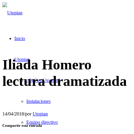
Inicio
Iliada Homero
Utopian
lectura dramatizada
¿Qué es Utopian?
Instalaciones
14/04/2018
/
por
Utopian
Equipo directivo
Compartir esta entrada