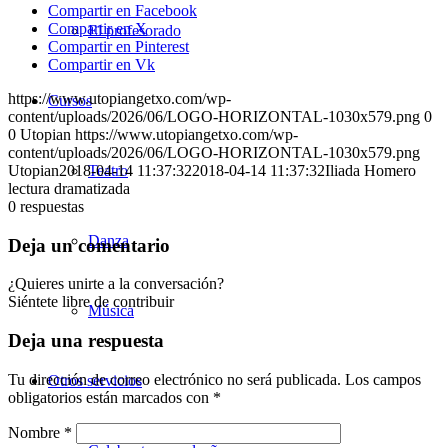
Compartir en Facebook
Compartir en X
El profesorado
Compartir en Pinterest
Compartir en Vk
https://www.utopiangetxo.com/wp-
Cursos
content/uploads/2026/06/LOGO-HORIZONTAL-1030x579.png
0
0
Utopian
https://www.utopiangetxo.com/wp-
content/uploads/2026/06/LOGO-HORIZONTAL-1030x579.png
Utopian
2018-04-14 11:37:32
Teatro
2018-04-14 11:37:32
Iliada Homero
lectura dramatizada
0
respuestas
Danza
Deja un comentario
¿Quieres unirte a la conversación?
Siéntete libre de contribuir
Música
Deja una respuesta
Tu dirección de correo electrónico no será publicada.
Los campos
Otros servicios
obligatorios están marcados con
*
Nombre
*