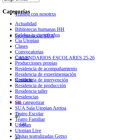
Categorías
Trabaja con nosotrxs
Actualidad
Bibliotecas humanas HH
Celebra tu cumpleaños
Programación SUA
Cia Utopian
Clases
Convocatorias
Cursos
CALENDARIOS ESCOLARES 25-26
Producciones propias
Residencia de acompañamiento
Residencia de experimentación
Contacto
Residencia de intervención
Residencia de producción
Residencia taller
Residencias
cas
Sin categorizar
SUA Sala Utopian Aretoa
Teatro Escolar
Teatro Familiar
Utopian
Utopian Live
Visitas teatralizadas Getxo