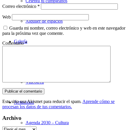
Celebra tu cumpleaños
Correo electrónico
*
Web
Alquiler de espacios
Guarda mi nombre, correo electrónico y web en este navegador
para la próxima vez que comente.
Galería
Comentario
*
Utopian en imágenes
Videoteca
Este sitio usa Akismet para reducir el spam.
Aprende cómo se
Actualidad
procesan los datos de tus comentarios.
Archivo
Agenda 2030 – Cultura
Archivo