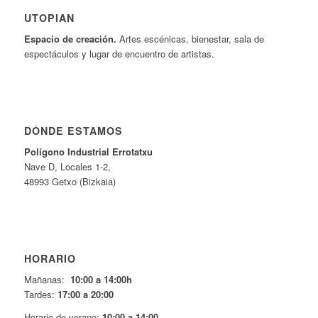
UTOPIAN
Espacio de creaci
ó
n.
Artes escénicas, bienestar, sala de
espectáculos y lugar de encuentro de artistas.
DÓNDE ESTAMOS
Pol
í
gono Industrial Errotatxu
Nave D, Locales 1-2,
48993 Getxo (Bizkaia)
HORARIO
Mañanas:
10:00 a 14:00h
Tardes:
17:00 a 20:00
Horario de verano:
10:00 a 14:00