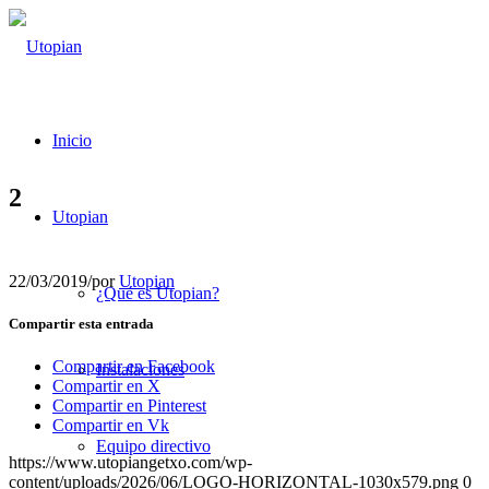
Inicio
2
Utopian
22/03/2019
/
por
Utopian
¿Qué es Utopian?
Compartir esta entrada
Compartir en Facebook
Instalaciones
Compartir en X
Compartir en Pinterest
Compartir en Vk
Equipo directivo
https://www.utopiangetxo.com/wp-
content/uploads/2026/06/LOGO-HORIZONTAL-1030x579.png
0