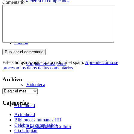
Celebra tu cumpleaños
Comentario
*
Alquiler de espacios
Galería
Este sitio usa Akismet para reducir el spam.
Aprende cómo se
Utopian en imágenes
procesan los datos de tus comentarios.
Archivo
Videoteca
Archivo
Categorías
Actualidad
Actualidad
Bibliotecas humanas HH
Celebra tu cumpleaños
Agenda 2030 – Cultura
Cia Utopian