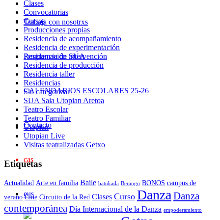
Clases
Convocatorias
Cursos
Trabaja con nosotrxs
Producciones propias
Residencia de acompañamiento
Residencia de experimentación
Residencia de intervención
Programación SUA
Residencia de producción
Residencia taller
Residencias
CALENDARIOS ESCOLARES 25-26
Sin categorizar
SUA Sala Utopian Aretoa
Teatro Escolar
Teatro Familiar
Contacto
Utopian
Utopian Live
Visitas teatralizadas Getxo
cas
Etiquetas
Baile
Actualidad
Arte en familia
BONOS
campus de
batukada
Berango
Danza
eus
Danza
Curso
Clases
verano
Cine
Circuito de la Red
contemporánea
Día Internacional de la Danza
empoderamiento