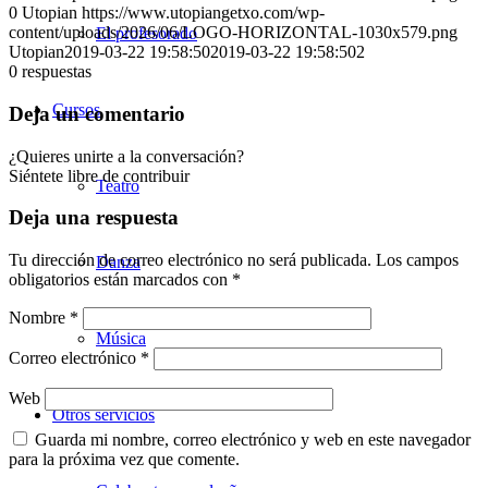
0
Utopian
https://www.utopiangetxo.com/wp-
content/uploads/2026/06/LOGO-HORIZONTAL-1030x579.png
El profesorado
Utopian
2019-03-22 19:58:50
2019-03-22 19:58:50
2
0
respuestas
Cursos
Deja un comentario
¿Quieres unirte a la conversación?
Siéntete libre de contribuir
Teatro
Deja una respuesta
Tu dirección de correo electrónico no será publicada.
Los campos
Danza
obligatorios están marcados con
*
Nombre
*
Música
Correo electrónico
*
Web
Otros servicios
Guarda mi nombre, correo electrónico y web en este navegador
para la próxima vez que comente.