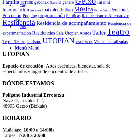
Getxo
Familia
gabonak
genero
Infantil
FETEBE
Gandiol
Música
Interpretación
matxalen bilbao
Pensiones
jovenes
Pablo Viar
Percusión
programación
Popping
Publicas
Red de Teatros Alternativos
Residencia
Residencia de acompañamiento
Residencia de
Teatro
Taller
Residencias
experimentación
Sala Utopian Aretoa
UTOPIAN
Tepsis Teatro
Turismo
Visitas teatralizadas
VALENCIA
Menú
Menú
UTOPIAN
Espacio de creaci
ó
n.
Artes escénicas, bienestar, sala de
espectáculos y lugar de encuentro de artistas.
DÓNDE ESTAMOS
Pol
í
gono Industrial Errotatxu
Nave D, Locales 1-2,
48993 Getxo (Bizkaia)
HORARIO
Mañanas:
10:00 a 14:00h
Tardes:
17:00 a 20:00