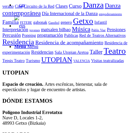
Danza
Danza
Curso
Clases
verano
Cine
Circuito de la Red
contemporánea
Día Internacional de la Danza
empoderamiento
Getxo
Familia
gabonak
genero
Infantil
FETEBE
Gandiol
Música
Interpretación
matxalen bilbao
Pensiones
jovenes
Pablo Viar
Percusión
programación
Popping
Publicas
Red de Teatros Alternativos
Residencia
Residencia de acompañamiento
Residencia de
Menú
Menú
Teatro
Taller
Residencias
experimentación
Sala Utopian Aretoa
UTOPIAN
Tepsis Teatro
Turismo
Visitas teatralizadas
VALENCIA
UTOPIAN
Espacio de creaci
ó
n.
Artes escénicas, bienestar, sala de
espectáculos y lugar de encuentro de artistas.
DÓNDE ESTAMOS
Pol
í
gono Industrial Errotatxu
Nave D, Locales 1-2,
48993 Getxo (Bizkaia)