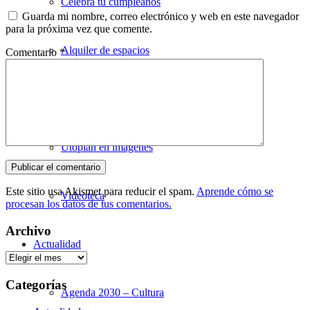
Celebra tu cumpleaños
Guarda mi nombre, correo electrónico y web en este navegador
para la próxima vez que comente.
Alquiler de espacios
Comentario
*
Galería
Utopian en imágenes
Este sitio usa Akismet para reducir el spam.
Aprende cómo se
Videoteca
procesan los datos de tus comentarios.
Archivo
Actualidad
Archivo
Categorías
Agenda 2030 – Cultura