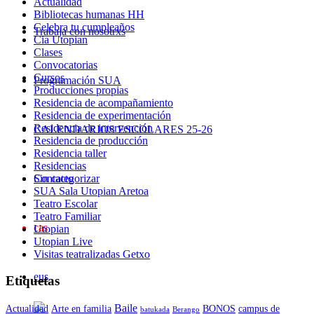
Actualidad
Bibliotecas humanas HH
Celebra tu cumpleaños
Trabaja con nosotrxs
Cia Utopian
Clases
Convocatorias
Cursos
Programación SUA
Producciones propias
Residencia de acompañamiento
Residencia de experimentación
Residencia de intervención
CALENDARIOS ESCOLARES 25-26
Residencia de producción
Residencia taller
Residencias
Sin categorizar
Contacto
SUA Sala Utopian Aretoa
Teatro Escolar
Teatro Familiar
cas
Utopian
Utopian Live
Visitas teatralizadas Getxo
eus
Etiquetas
Baile
Actualidad
Arte en familia
BONOS
campus de
batukada
Berango