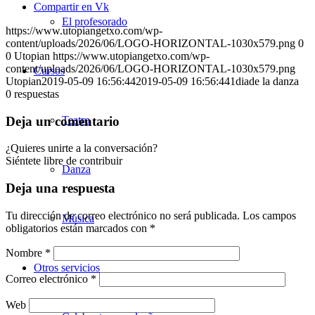
Compartir en Vk
El profesorado
https://www.utopiangetxo.com/wp-
content/uploads/2026/06/LOGO-HORIZONTAL-1030x579.png
0
0
Utopian
https://www.utopiangetxo.com/wp-
content/uploads/2026/06/LOGO-HORIZONTAL-1030x579.png
Cursos
Utopian
2019-05-09 16:56:44
2019-05-09 16:56:44
1diade la danza
0
respuestas
Deja un comentario
Teatro
¿Quieres unirte a la conversación?
Siéntete libre de contribuir
Danza
Deja una respuesta
Tu dirección de correo electrónico no será publicada.
Los campos
Música
obligatorios están marcados con
*
Nombre
*
Otros servicios
Correo electrónico
*
Web