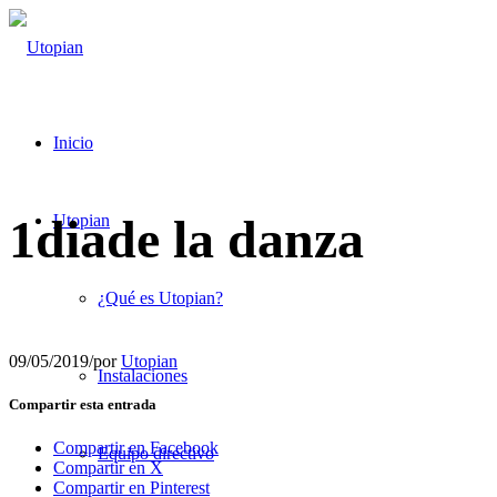
Inicio
1diade la danza
Utopian
¿Qué es Utopian?
09/05/2019
/
por
Utopian
Instalaciones
Compartir esta entrada
Compartir en Facebook
Equipo directivo
Compartir en X
Compartir en Pinterest