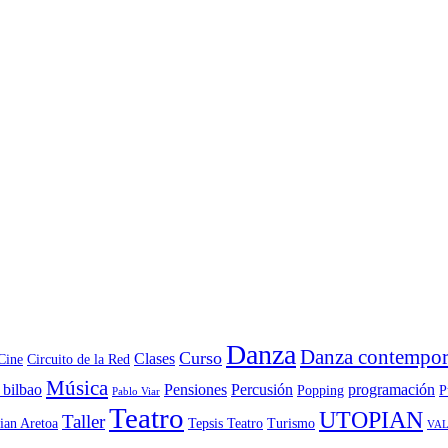
Danza
Danza contempor
Curso
Clases
Cine
Circuito de la Red
Música
 bilbao
Pensiones
Percusión
programación
Popping
P
Pablo Viar
Teatro
UTOPIAN
Taller
ian Aretoa
Tepsis Teatro
Turismo
VAL