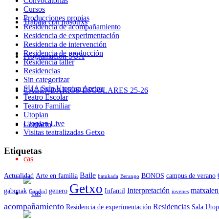
Convocatorias
Cursos
Producciones propias
Trabaja con nosotrxs
Residencia de acompañamiento
Residencia de experimentación
Residencia de intervención
Residencia de producción
Programación SUA
Residencia taller
Residencias
Sin categorizar
SUA Sala Utopian Aretoa
CALENDARIOS ESCOLARES 25-26
Teatro Escolar
Teatro Familiar
Utopian
Utopian Live
Contacto
Visitas teatralizadas Getxo
Etiquetas
cas
Baile
Actualidad
Arte en familia
BONOS
campus de verano
batukada
Berango
Getxo
Interpretación
matxalen
gabonak
genero
Infantil
Gandiol
jovenes
acompañamiento
Residencias
Residencia de experimentación
Sala Utop