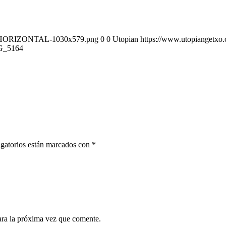
GO-HORIZONTAL-1030x579.png
0
0
Utopian
https://www.utopianget
G_5164
gatorios están marcados con
*
ara la próxima vez que comente.