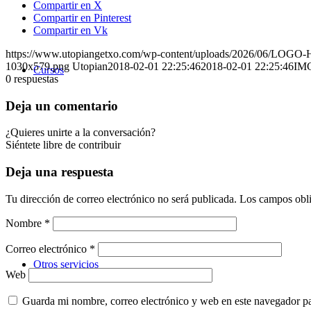
Compartir en X
Compartir en Pinterest
Compartir en Vk
https://www.utopiangetxo.com/wp-content/uploads/2026/06/LO
1030x579.png
Utopian
2018-02-01 22:25:46
2018-02-01 22:25:46
IM
Cursos
0
respuestas
Deja un comentario
¿Quieres unirte a la conversación?
Siéntete libre de contribuir
Deja una respuesta
Tu dirección de correo electrónico no será publicada.
Los campos obli
Nombre
*
Correo electrónico
*
Otros servicios
Web
Guarda mi nombre, correo electrónico y web en este navegador p