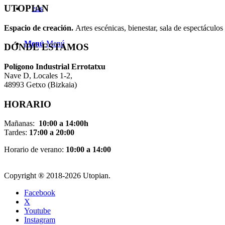
UTOPIAN
Espacio de creaci
ó
n.
Artes escénicas, bienestar, sala de espectáculos 
Menú
Menú
DÓNDE ESTAMOS
Pol
í
gono Industrial Errotatxu
Nave D, Locales 1-2,
48993 Getxo (Bizkaia)
HORARIO
Mañanas:
10:00 a 14:00h
Tardes:
17:00 a 20:00
Horario de verano:
10:00 a 14:00
Copyright ® 2018-
2026 Utopian.
Facebook
X
Youtube
Instagram