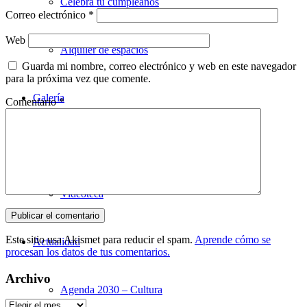
Celebra tu cumpleaños
Correo electrónico
*
Web
Alquiler de espacios
Guarda mi nombre, correo electrónico y web en este navegador
para la próxima vez que comente.
Galería
Comentario
*
Utopian en imágenes
Videoteca
Este sitio usa Akismet para reducir el spam.
Aprende cómo se
Actualidad
procesan los datos de tus comentarios.
Archivo
Agenda 2030 – Cultura
Archivo