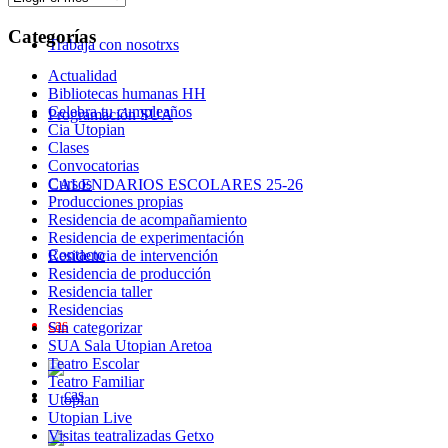
Categorías
Trabaja con nosotrxs
Actualidad
Bibliotecas humanas HH
Celebra tu cumpleaños
Programación SUA
Cia Utopian
Clases
Convocatorias
Cursos
CALENDARIOS ESCOLARES 25-26
Producciones propias
Residencia de acompañamiento
Residencia de experimentación
Contacto
Residencia de intervención
Residencia de producción
Residencia taller
Residencias
cas
Sin categorizar
SUA Sala Utopian Aretoa
Teatro Escolar
Teatro Familiar
Utopian
Utopian Live
Visitas teatralizadas Getxo