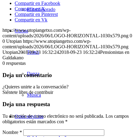
Compartir en Facebook
Compartir en X
El profesorado
Compartir en Pinterest
Compartir en Vk
https://www.utopiangetxo.com/wp-
Cursos
content/uploads/2026/06/LOGO-HORIZONTAL-1030x579.png
0
0
Utopian
https://www.utopiangetxo.com/wp-
content/uploads/2026/06/LOGO-HORIZONTAL-1030x579.png
Utopian
2018-09-23 16:32:24
Teatro
2018-09-23 16:32:24
Pensionistas en
Galdakano
0
respuestas
Danza
Deja un comentario
¿Quieres unirte a la conversación?
Siéntete libre de contribuir
Música
Deja una respuesta
Tu dirección de correo electrónico no será publicada.
Los campos
Otros servicios
obligatorios están marcados con
*
Nombre
*