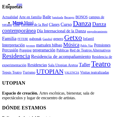
Etiquetas
Baile
Actualidad
Arte en familia
BONOS
campus de
batukada
Berango
Danza
Menú
Menú
Danza
Curso
Clases
verano
Cine
Circuito de la Red
contemporánea
Día Internacional de la Danza
empoderamiento
Getxo
Familia
gabonak
genero
Infantil
FETEBE
Gandiol
Música
Interpretación
matxalen bilbao
Pensiones
jovenes
Pablo Viar
Percusión
programación
Popping
Publicas
Red de Teatros Alternativos
Residencia
Residencia de acompañamiento
Residencia de
Teatro
Taller
Residencias
experimentación
Sala Utopian Aretoa
UTOPIAN
Tepsis Teatro
Turismo
Visitas teatralizadas
VALENCIA
UTOPIAN
Espacio de creaci
ó
n.
Artes escénicas, bienestar, sala de
espectáculos y lugar de encuentro de artistas.
DÓNDE ESTAMOS