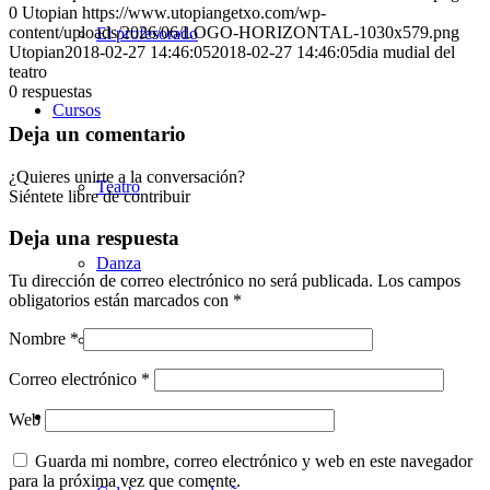
0
Utopian
https://www.utopiangetxo.com/wp-
content/uploads/2026/06/LOGO-HORIZONTAL-1030x579.png
El profesorado
Utopian
2018-02-27 14:46:05
2018-02-27 14:46:05
dia mudial del
teatro
0
respuestas
Cursos
Deja un comentario
¿Quieres unirte a la conversación?
Teatro
Siéntete libre de contribuir
Deja una respuesta
Danza
Tu dirección de correo electrónico no será publicada.
Los campos
obligatorios están marcados con
*
Nombre
*
Música
Correo electrónico
*
Otros servicios
Web
Guarda mi nombre, correo electrónico y web en este navegador
para la próxima vez que comente.