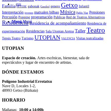
Getxo
Familia
gabonak
genero
Infantil
FETEBE
Gandiol
Música
Interpretación
matxalen bilbao
Pensiones
jovenes
Pablo Viar
Percusión
programación
Popping
Publicas
Red de Teatros Alternativos
Menú
Menú
Residencia
Residencia de acompañamiento
Residencia de
Teatro
Taller
Residencias
experimentación
Sala Utopian Aretoa
UTOPIAN
Tepsis Teatro
Turismo
Visitas teatralizadas
VALENCIA
UTOPIAN
Espacio de creaci
ó
n.
Artes escénicas, bienestar, sala de
espectáculos y lugar de encuentro de artistas.
DÓNDE ESTAMOS
Pol
í
gono Industrial Errotatxu
Nave D, Locales 1-2,
48993 Getxo (Bizkaia)
HORARIO
Mañanas:
10:00 a 14:00h