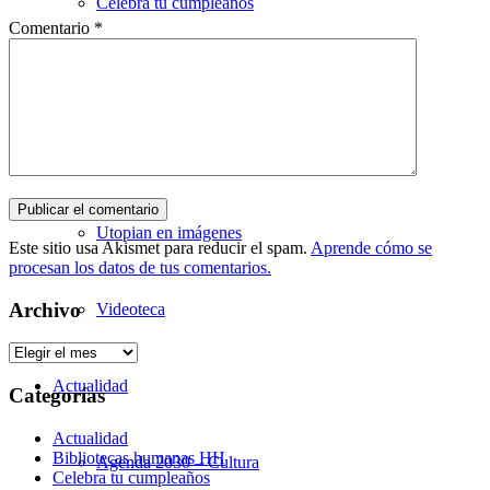
Celebra tu cumpleaños
Comentario
*
Alquiler de espacios
Galería
Utopian en imágenes
Este sitio usa Akismet para reducir el spam.
Aprende cómo se
procesan los datos de tus comentarios.
Archivo
Videoteca
Archivo
Actualidad
Categorías
Actualidad
Bibliotecas humanas HH
Agenda 2030 – Cultura
Celebra tu cumpleaños