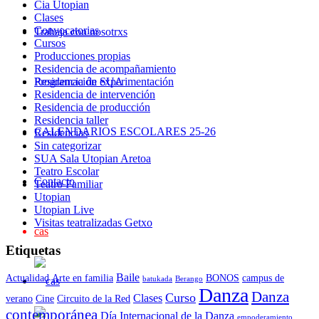
Cia Utopian
Clases
Convocatorias
Trabaja con nosotrxs
Cursos
Producciones propias
Residencia de acompañamiento
Residencia de experimentación
Programación SUA
Residencia de intervención
Residencia de producción
Residencia taller
CALENDARIOS ESCOLARES 25-26
Residencias
Sin categorizar
SUA Sala Utopian Aretoa
Teatro Escolar
Contacto
Teatro Familiar
Utopian
Utopian Live
Visitas teatralizadas Getxo
cas
Etiquetas
Baile
Actualidad
Arte en familia
BONOS
campus de
batukada
Berango
Danza
Danza
Curso
Clases
verano
Cine
Circuito de la Red
contemporánea
Día Internacional de la Danza
empoderamiento