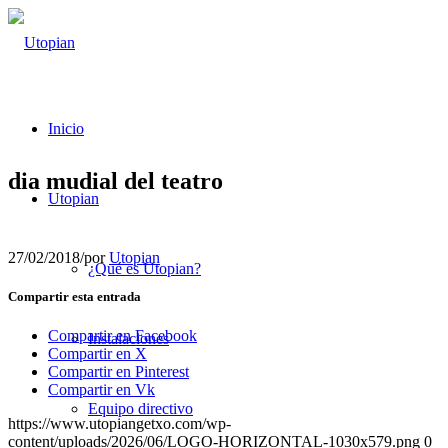
Inicio
dia mudial del teatro
Utopian
27/02/2018
/
por
Utopian
¿Qué es Utopian?
Compartir esta entrada
Compartir en Facebook
Instalaciones
Compartir en X
Compartir en Pinterest
Compartir en Vk
Equipo directivo
https://www.utopiangetxo.com/wp-
content/uploads/2026/06/LOGO-HORIZONTAL-1030x579.png
0