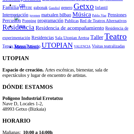
Getxo
Familia
gabonak
genero
Infantil
FETEBE
Gandiol
Música
Interpretación
matxalen bilbao
Pensiones
jovenes
Pablo Viar
Percusión
programación
Popping
Publicas
Red de Teatros Alternativos
Residencia
Residencia de acompañamiento
Residencia de
Teatro
Taller
Residencias
experimentación
Sala Utopian Aretoa
UTOPIAN
Tepsis Teatro
Turismo
Visitas teatralizadas
Menú
Menú
VALENCIA
UTOPIAN
Espacio de creaci
ó
n.
Artes escénicas, bienestar, sala de
espectáculos y lugar de encuentro de artistas.
DÓNDE ESTAMOS
Pol
í
gono Industrial Errotatxu
Nave D, Locales 1-2,
48993 Getxo (Bizkaia)
HORARIO
Mañanas:
10:00 a 14:00h