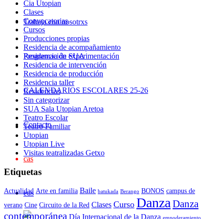
Cia Utopian
Clases
Convocatorias
Trabaja con nosotrxs
Cursos
Producciones propias
Residencia de acompañamiento
Residencia de experimentación
Programación SUA
Residencia de intervención
Residencia de producción
Residencia taller
CALENDARIOS ESCOLARES 25-26
Residencias
Sin categorizar
SUA Sala Utopian Aretoa
Teatro Escolar
Contacto
Teatro Familiar
Utopian
Utopian Live
Visitas teatralizadas Getxo
cas
Etiquetas
Baile
Actualidad
Arte en familia
BONOS
campus de
eus
batukada
Berango
Danza
Danza
Curso
Clases
verano
Cine
Circuito de la Red
contemporánea
Día Internacional de la Danza
empoderamiento