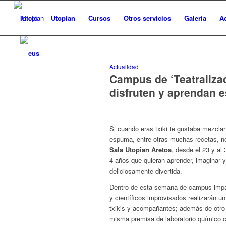
Inicio
Utopian
Cursos
Otros servicios
Galería
A
Actualidad
Campus de ‘Teatralizac
disfruten y aprendan 
Si cuando eras txiki te gustaba mezclar
espuma, entre otras muchas recetas, no 
Sala Utopian Aretoa
, desde el 23 y al
4 años que quieran aprender, imaginar 
deliciosamente divertida.
Dentro de esta semana de campus impa
y científicos improvisados realizarán un
txikis y acompañantes; además de otro 
misma premisa de laboratorio químico cr