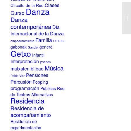
Clases
Circuito de la Red
Danza
Curso
Danza
contemporánea
Día
Internacional de la Danza
Familia
empoderamiento
FETEBE
gabonak
genero
Gandiol
Getxo
Infantil
Interpretación
jovenes
Música
matxalen bilbao
Pensiones
Pablo Viar
Percusión
Popping
programación
Publicas
Red
de Teatros Alternativos
Residencia
Residencia de
acompañamiento
Residencia de
experimentación