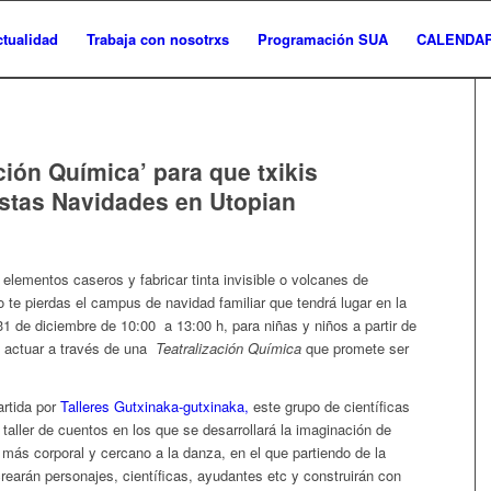
ctualidad
Trabaja con nosotrxs
Programación SUA
CALENDAR
ión Química’ para que txikis
estas Navidades en Utopian
 elementos caseros y fabricar tinta invisible o volcanes de
te pierdas el campus de navidad familiar que tendrá lugar en la
 31 de diciembre de 10:00 a 13:00 h, para niñas y niños a partir de
y actuar a través de una
Teatralización Química
que promete ser
rtida por
Talleres Gutxinaka-gutxinaka,
este grupo de científicas
 taller de cuentos en los que se desarrollará la imaginación de
más corporal y cercano a la danza, en el que partiendo de la
earán personajes, científicas, ayudantes etc y construirán con