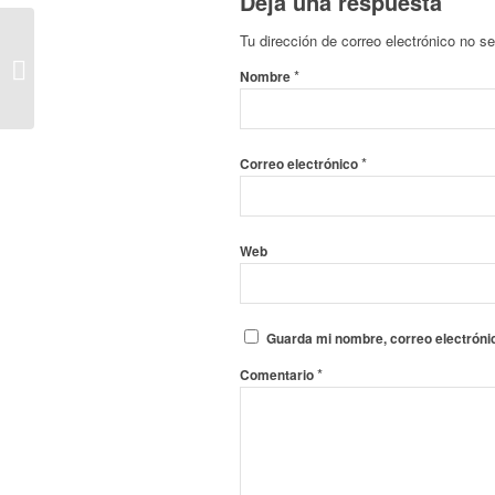
Deja una respuesta
Las cías
Tu dirección de correo electrónico no se
madrileñas Becuadro
*
Nombre
Teatro & Belloch nos
invitan a disfrutar...
*
Correo electrónico
Web
Guarda mi nombre, correo electróni
*
Comentario