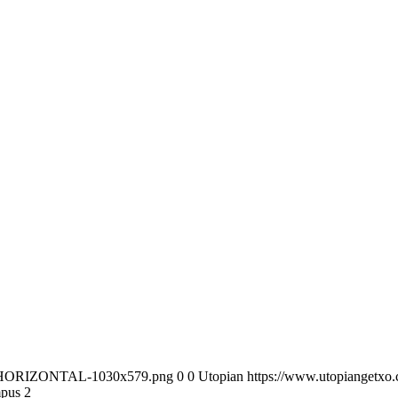
GO-HORIZONTAL-1030x579.png
0
0
Utopian
https://www.utopianget
pus 2