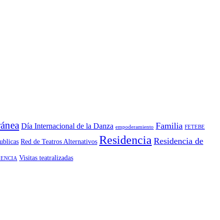
ánea
Familia
Día Internacional de la Danza
empoderamiento
FETEBE
Residencia
Residencia de
ublicas
Red de Teatros Alternativos
Visitas teatralizadas
ENCIA