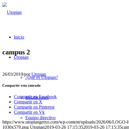
Inicio
campus 2
Utopian
26/03/2019
/
por
Utopian
¿Qué es Utopian?
Compartir esta entrada
Compartir en Facebook
Instalaciones
Compartir en X
Compartir en Pinterest
Compartir en Vk
Equipo directivo
https://www.utopiangetxo.com/wp-content/uploads/2026/06/LO
1030x579.png
Utopian
2019-03-26 17:15:35
2019-03-26 17:15:35
cam