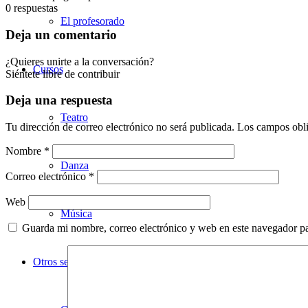
0
respuestas
El profesorado
Deja un comentario
¿Quieres unirte a la conversación?
Cursos
Siéntete libre de contribuir
Deja una respuesta
Teatro
Tu dirección de correo electrónico no será publicada.
Los campos obli
Nombre
*
Danza
Correo electrónico
*
Web
Música
Guarda mi nombre, correo electrónico y web en este navegador p
Otros servicios