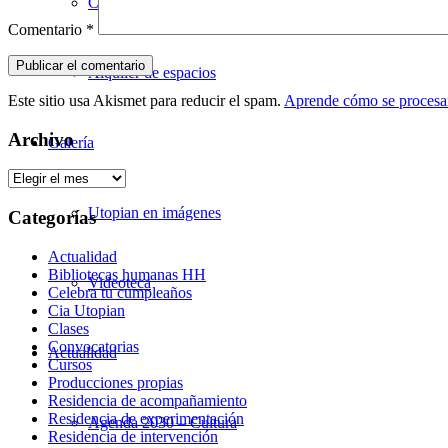
Celebra tu cumpleaños
Comentario
*
Alquiler de espacios
Este sitio usa Akismet para reducir el spam.
Aprende cómo se procesan
Archivo
Galería
Archivo
Utopian en imágenes
Categorías
Actualidad
Bibliotecas humanas HH
Videoteca
Celebra tu cumpleaños
Cia Utopian
Clases
Convocatorias
Actualidad
Cursos
Producciones propias
Residencia de acompañamiento
Residencia de experimentación
Agenda 2030 – Cultura
Residencia de intervención