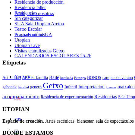
Residencia de producción
Residencia taller
Residencias
Trabaja con nosotrxs
Sin categorizar
SUA Sala Utopian Aretoa
Teatro Escolar
Teatro Familiar
Programación SUA
Utopian
Utopian Live
Visitas teatralizadas Getxo
CALENDARIOS ESCOLARES 25-26
Etiquetas
Contacto
Baile
Actualidad
Arte en familia
BONOS
campus de verano
batukada
Berango
Getxo
Interpretación
matxalen
gabonak
genero
Infantil
Gandiol
jovenes
acompañamiento
Residencias
Residencia de experimentación
Sala Utop
cas
UTOPIAN
eus
Espacio de creaci
ó
n.
Artes escénicas, bienestar, sala de espectáculos 
DÓNDE ESTAMOS