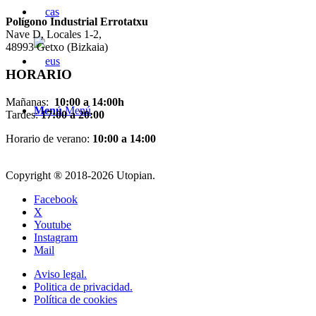
Pol
í
gono Industrial Errotatxu
Nave D, Locales 1-2,
48993 Getxo (Bizkaia)
HORARIO
Mañanas:
10:00 a 14:00h
Menú
Menú
Tardes:
17:00 a 20:00
Horario de verano:
10:00 a 14:00
Copyright ® 2018-
2026 Utopian.
Facebook
X
Youtube
Instagram
Mail
Aviso legal.
Politica de privacidad.
Política de cookies