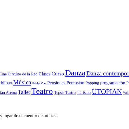
Danza
Danza contempor
Curso
Clases
Cine
Circuito de la Red
Música
 bilbao
Pensiones
Percusión
programación
Popping
P
Pablo Viar
Teatro
UTOPIAN
Taller
ian Aretoa
Tepsis Teatro
Turismo
VAL
y lugar de encuentro de artistas.