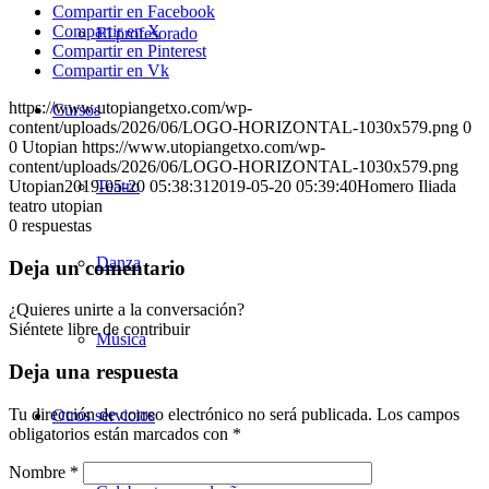
Compartir en Facebook
Compartir en X
El profesorado
Compartir en Pinterest
Compartir en Vk
https://www.utopiangetxo.com/wp-
Cursos
content/uploads/2026/06/LOGO-HORIZONTAL-1030x579.png
0
0
Utopian
https://www.utopiangetxo.com/wp-
content/uploads/2026/06/LOGO-HORIZONTAL-1030x579.png
Utopian
2019-05-20 05:38:31
Teatro
2019-05-20 05:39:40
Homero Iliada
teatro utopian
0
respuestas
Danza
Deja un comentario
¿Quieres unirte a la conversación?
Siéntete libre de contribuir
Música
Deja una respuesta
Tu dirección de correo electrónico no será publicada.
Los campos
Otros servicios
obligatorios están marcados con
*
Nombre
*