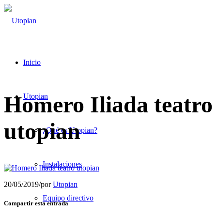
Inicio
Homero Iliada teatro
Utopian
utopian
¿Qué es Utopian?
Instalaciones
20/05/2019
/
por
Utopian
Equipo directivo
Compartir esta entrada