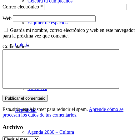
Celebra tu cumpleaños
Correo electrónico
*
Web
Alquiler de espacios
Guarda mi nombre, correo electrónico y web en este navegador
para la próxima vez que comente.
Galería
Comentario
*
Utopian en imágenes
Videoteca
Este sitio usa Akismet para reducir el spam.
Aprende cómo se
Actualidad
procesan los datos de tus comentarios.
Archivo
Agenda 2030 – Cultura
Archivo