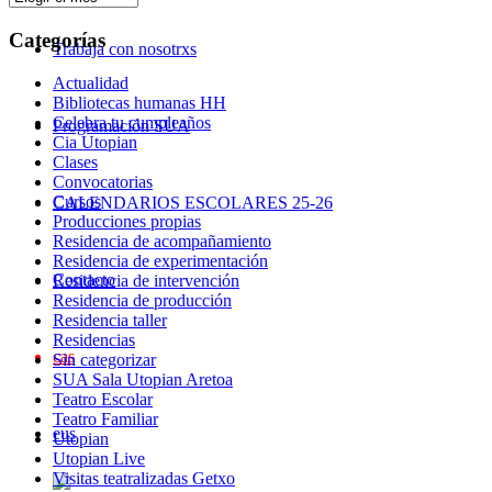
Categorías
Trabaja con nosotrxs
Actualidad
Bibliotecas humanas HH
Celebra tu cumpleaños
Programación SUA
Cia Utopian
Clases
Convocatorias
Cursos
CALENDARIOS ESCOLARES 25-26
Producciones propias
Residencia de acompañamiento
Residencia de experimentación
Contacto
Residencia de intervención
Residencia de producción
Residencia taller
Residencias
cas
Sin categorizar
SUA Sala Utopian Aretoa
Teatro Escolar
Teatro Familiar
eus
Utopian
Utopian Live
Visitas teatralizadas Getxo