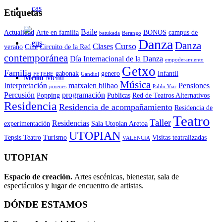
Etiquetas
Baile
Actualidad
Arte en familia
BONOS
campus de
batukada
Berango
Danza
Danza
Curso
Clases
verano
Cine
Circuito de la Red
contemporánea
Día Internacional de la Danza
empoderamiento
Getxo
Familia
gabonak
genero
Infantil
FETEBE
Gandiol
Menú
Menú
Música
Interpretación
matxalen bilbao
Pensiones
jovenes
Pablo Viar
Percusión
programación
Popping
Publicas
Red de Teatros Alternativos
Residencia
Residencia de acompañamiento
Residencia de
Teatro
Taller
Residencias
experimentación
Sala Utopian Aretoa
UTOPIAN
Tepsis Teatro
Turismo
Visitas teatralizadas
VALENCIA
UTOPIAN
Espacio de creaci
ó
n.
Artes escénicas, bienestar, sala de
espectáculos y lugar de encuentro de artistas.
DÓNDE ESTAMOS