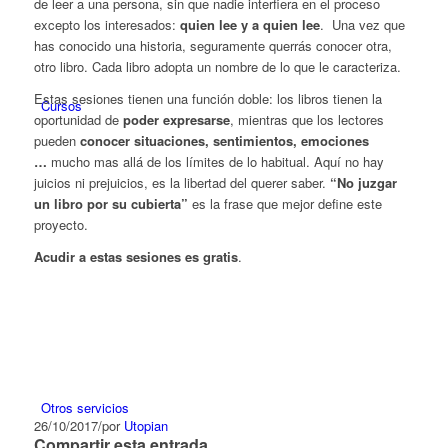
de leer a una persona, sin que nadie interfiera en el proceso
excepto los interesados:
quien lee y a quien lee
. Una vez que
has conocido una historia, seguramente querrás conocer otra,
otro libro. Cada libro adopta un nombre de lo que le caracteriza.
Estas sesiones tienen una función doble: los libros tienen la
Cursos
oportunidad de
poder expresarse
, mientras que los lectores
pueden
conocer situaciones, sentimientos, emociones
…
mucho mas allá de los límites de lo habitual. Aquí no hay
juicios ni prejuicios, es la libertad del querer saber.
“No juzgar
un libro por su cubierta”
es la frase que mejor define este
proyecto.
Acudir a estas sesiones es gratis
.
Otros servicios
26/10/2017
/
por
Utopian
Compartir esta entrada