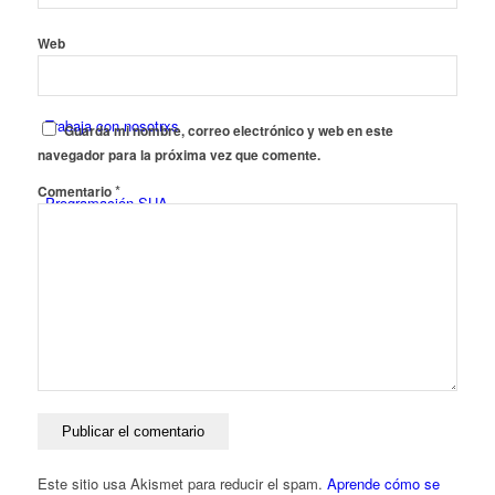
Web
Trabaja con nosotrxs
Guarda mi nombre, correo electrónico y web en este
navegador para la próxima vez que comente.
*
Comentario
Programación SUA
CALENDARIOS ESCOLARES 25-26
Contacto
cas
Este sitio usa Akismet para reducir el spam.
Aprende cómo se