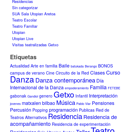
Residencias
Sin categorizar
SUA Sala Utopian Aretoa
Teatro Escolar
Teatro Familiar
Utopian
Utopian Live
Visitas teatralizadas Getxo
Etiquetas
Baile
Actualidad
Arte en familia
BONOS
batukada
Berango
Curso
Clases
campus de verano
Cine
Circuito de la Red
Danza
Danza contemporánea
Día
Familia
Internacional de la Danza
empoderamiento
FETEBE
Getxo
Interpretación
gabonak
genero
Infantil
Gandiol
Música
matxalen bilbao
Pensiones
jovenes
Pablo Viar
Percusión
programación
Popping
Publicas
Red de
Residencia
Residencia de
Teatros Alternativos
acompañamiento
Residencia de experimentación
Teatro
Taller