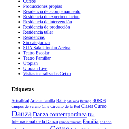
Cursos
Producciones propias
Residencia de acompañamiento
Residencia de experimentación
Residencia de intervención
Residencia de producción
Residencia taller
Residencias
Sin categorizar
SUA Sala Utopian Aretoa
Teatro Escolar
Teatro Familiar
Utopian
Utopian Live
Visitas teatralizadas Getxo
Etiquetas
Baile
Actualidad
Arte en familia
BONOS
batukada
Berango
Curso
Clases
campus de verano
Cine
Circuito de la Red
Danza
Danza contemporánea
Día
Familia
Internacional de la Danza
empoderamiento
FETEBE
Getxo