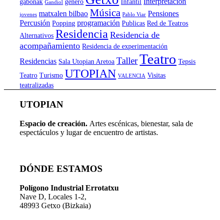
Interpretación
gabonak
genero
Infantil
Gandiol
Música
matxalen bilbao
Pensiones
jovenes
Pablo Viar
Percusión
programación
Popping
Publicas
Red de Teatros
Residencia
Residencia de
Alternativos
acompañamiento
Residencia de experimentación
Teatro
Taller
Residencias
Sala Utopian Aretoa
Tepsis
UTOPIAN
Teatro
Turismo
Visitas
VALENCIA
teatralizadas
UTOPIAN
Espacio de creaci
ó
n.
Artes escénicas, bienestar, sala de
espectáculos y lugar de encuentro de artistas.
DÓNDE ESTAMOS
Pol
í
gono Industrial Errotatxu
Nave D, Locales 1-2,
48993 Getxo (Bizkaia)