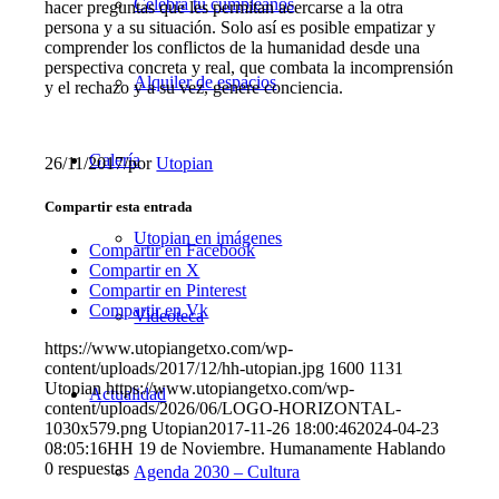
Celebra tu cumpleaños
hacer preguntas que les permitan acercarse a la otra
persona y a su situación. Solo así es posible empatizar y
comprender los conflictos de la humanidad desde una
perspectiva concreta y real, que combata la incomprensión
Alquiler de espacios
y el rechazo y a su vez, genere conciencia.
Galería
26/11/2017
/
por
Utopian
Compartir esta entrada
Utopian en imágenes
Compartir en Facebook
Compartir en X
Compartir en Pinterest
Compartir en Vk
Videoteca
https://www.utopiangetxo.com/wp-
content/uploads/2017/12/hh-utopian.jpg
1600
1131
Utopian
https://www.utopiangetxo.com/wp-
Actualidad
content/uploads/2026/06/LOGO-HORIZONTAL-
1030x579.png
Utopian
2017-11-26 18:00:46
2024-04-23
08:05:16
HH 19 de Noviembre. Humanamente Hablando
0
respuestas
Agenda 2030 – Cultura