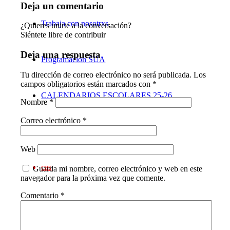
Deja un comentario
Trabaja con nosotrxs
¿Quieres unirte a la conversación?
Siéntete libre de contribuir
Deja una respuesta
Programación SUA
Tu dirección de correo electrónico no será publicada.
Los
campos obligatorios están marcados con
*
CALENDARIOS ESCOLARES 25-26
Nombre
*
Correo electrónico
*
Contacto
Web
cas
Guarda mi nombre, correo electrónico y web en este
navegador para la próxima vez que comente.
Comentario
*
eus