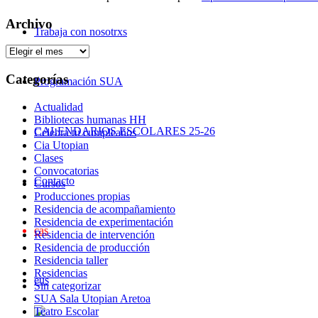
Archivo
Trabaja con nosotrxs
Archivo
Categorías
Programación SUA
Actualidad
Bibliotecas humanas HH
CALENDARIOS ESCOLARES 25-26
Celebra tu cumpleaños
Cia Utopian
Clases
Convocatorias
Contacto
Cursos
Producciones propias
Residencia de acompañamiento
Residencia de experimentación
cas
Residencia de intervención
Residencia de producción
Residencia taller
Residencias
eus
Sin categorizar
SUA Sala Utopian Aretoa
Teatro Escolar