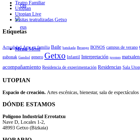
Teatro Familiar
Utopian
Utopian Live
Visitas teatralizadas Getxo
Etiquetas
Baile
Actualidad
Arte en familia
BONOS
campus de verano
batukada
Berango
Menú
Menú
Getxo
Interpretación
matxalen
gabonak
genero
Infantil
Gandiol
jovenes
acompañamiento
Residencias
Residencia de experimentación
Sala Utop
UTOPIAN
Espacio de creaci
ó
n.
Artes escénicas, bienestar, sala de espectáculos 
DÓNDE ESTAMOS
Pol
í
gono Industrial Errotatxu
Nave D, Locales 1-2,
48993 Getxo (Bizkaia)
HORARIO