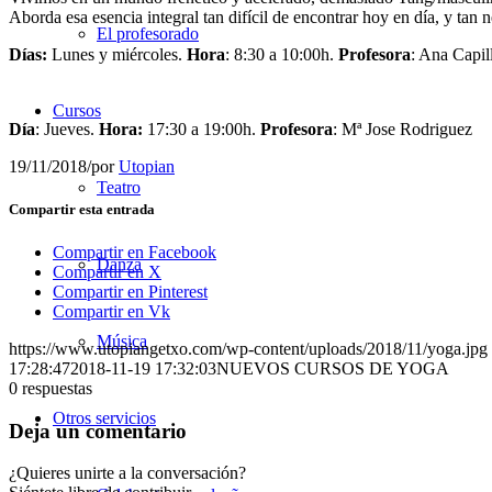
Aborda esa esencia integral tan difícil de encontrar hoy en día, y tan n
El profesorado
Días:
Lunes y miércoles.
Hora
: 8:30 a 10:00h.
Profesora
: Ana Capil
Cursos
Día
: Jueves.
Hora:
17:30 a 19:00h.
Profesora
: Mª Jose Rodriguez
19/11/2018
/
por
Utopian
Teatro
Compartir esta entrada
Compartir en Facebook
Danza
Compartir en X
Compartir en Pinterest
Compartir en Vk
Música
https://www.utopiangetxo.com/wp-content/uploads/2018/11/yoga.jpg
17:28:47
2018-11-19 17:32:03
NUEVOS CURSOS DE YOGA
0
respuestas
Otros servicios
Deja un comentario
¿Quieres unirte a la conversación?