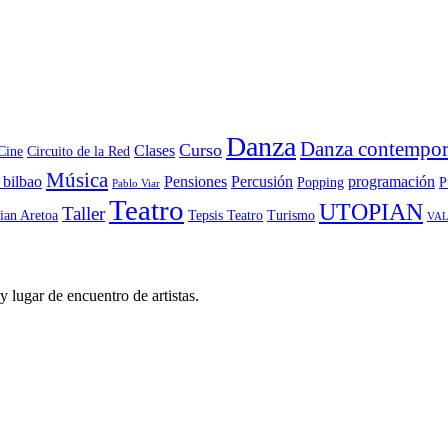
Danza
Danza contempor
Curso
Clases
Cine
Circuito de la Red
Música
 bilbao
Pensiones
Percusión
programación
Popping
P
Pablo Viar
Teatro
UTOPIAN
Taller
ian Aretoa
Tepsis Teatro
Turismo
VAL
y lugar de encuentro de artistas.