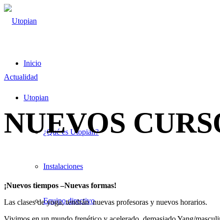
Inicio
Actualidad
Utopian
NUEVOS CURS
¿Qué es Utopian?
Instalaciones
¡Nuevos tiempos –Nuevas formas!
Equipo directivo
Las clases de yoga, tendrán nuevas profesoras y nuevos horarios.
Vivimos en un mundo frenético y acelerado, demasiado Yang/masculin