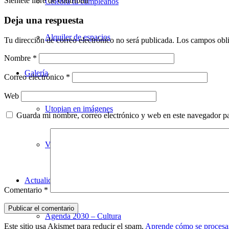
Siéntete libre de contribuir
Celebra tu cumpleaños
Deja una respuesta
Alquiler de espacios
Tu dirección de correo electrónico no será publicada.
Los campos obli
Nombre
*
Galería
Correo electrónico
*
Web
Utopian en imágenes
Guarda mi nombre, correo electrónico y web en este navegador p
Videoteca
Actualidad
Comentario
*
Agenda 2030 – Cultura
Este sitio usa Akismet para reducir el spam.
Aprende cómo se procesan