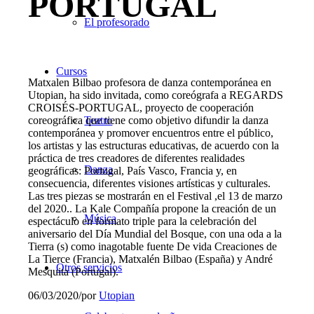
PORTUGAL
El profesorado
Cursos
Matxalen Bilbao​ profesora de danza contemporánea en
Utopian, ha sido invitada, como coreógrafa a REGARDS
CROISÉS-PORTUGAL, proyecto de cooperación
coreográfica que tiene como objetivo difundir la danza
Teatro
contemporánea y promover encuentros entre el público,
los artistas y las estructuras educativas, de acuerdo con la
práctica de tres creadores de diferentes realidades
Danza
geográficas: Portugal, País Vasco, Francia y, en
consecuencia, diferentes visiones artísticas y culturales.
Las tres piezas se mostrarán en el Festival ,el 13 de marzo
del 2020.. La Kale Compañía propone la creación de un
Música
espectáculo en formato triple para la celebración del
aniversario del Día Mundial del Bosque, con una oda a la
Tierra (s) como inagotable fuente De vida Creaciones de
La Tierce (Francia), Matxalén Bilbao (España) y André
Otros servicios
Mesquita (Portugal).
06/03/2020
/
por
Utopian