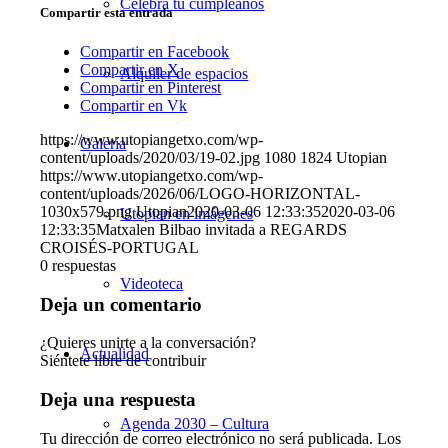
Celebra tu cumpleaños
Compartir esta entrada
Compartir en Facebook
Compartir en X
Alquiler de espacios
Compartir en Pinterest
Compartir en Vk
https://www.utopiangetxo.com/wp-
Galería
content/uploads/2020/03/19-02.jpg
1080
1824
Utopian
https://www.utopiangetxo.com/wp-
content/uploads/2026/06/LOGO-HORIZONTAL-
1030x579.png
Utopian
2020-03-06 12:33:35
2020-03-06
Utopian en imágenes
12:33:35
Matxalen Bilbao invitada a REGARDS
CROISÉS-PORTUGAL
0
respuestas
Videoteca
Deja un comentario
¿Quieres unirte a la conversación?
Actualidad
Siéntete libre de contribuir
Deja una respuesta
Agenda 2030 – Cultura
Tu dirección de correo electrónico no será publicada.
Los