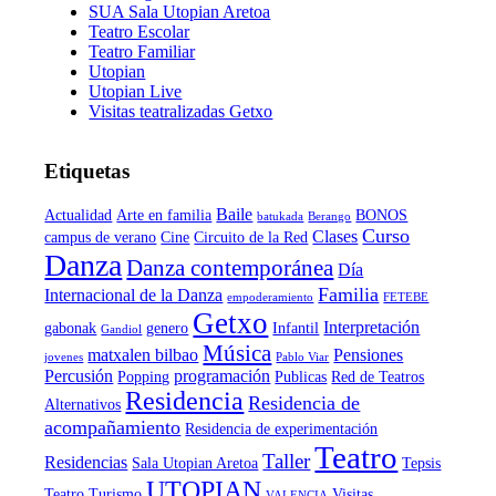
SUA Sala Utopian Aretoa
Teatro Escolar
Teatro Familiar
Utopian
Utopian Live
Visitas teatralizadas Getxo
Etiquetas
Baile
Actualidad
Arte en familia
BONOS
batukada
Berango
Curso
Clases
campus de verano
Cine
Circuito de la Red
Danza
Danza contemporánea
Día
Familia
Internacional de la Danza
empoderamiento
FETEBE
Getxo
Interpretación
gabonak
genero
Infantil
Gandiol
Música
matxalen bilbao
Pensiones
jovenes
Pablo Viar
Percusión
programación
Popping
Publicas
Red de Teatros
Residencia
Residencia de
Alternativos
acompañamiento
Residencia de experimentación
Teatro
Taller
Residencias
Sala Utopian Aretoa
Tepsis
UTOPIAN
Teatro
Turismo
Visitas
VALENCIA