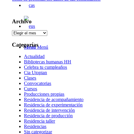
Archivo
Archivo
Categorías
Menú
Menú
Actualidad
Bibliotecas humanas HH
Celebra tu cumpleaños
Cia Utopian
Clases
Convocatorias
Cursos
Producciones propias
Residencia de acompañamiento
Residencia de experimentación
Residencia de intervención
Residencia de producción
Residencia taller
Residencias
Sin categorizar