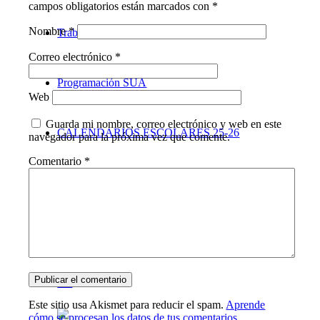
campos obligatorios están marcados con
*
Nombre
*
Trabaja con nosotrxs
Correo electrónico
*
Programación SUA
Web
Guarda mi nombre, correo electrónico y web en este
CALENDARIOS ESCOLARES 25-26
navegador para la próxima vez que comente.
Comentario
*
Contacto
cas
eus
Este sitio usa Akismet para reducir el spam.
Aprende
cómo se procesan los datos de tus comentarios.