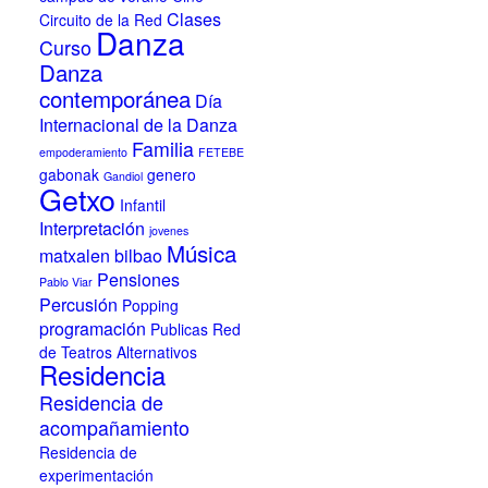
Clases
Circuito de la Red
Danza
Curso
Danza
contemporánea
Día
Internacional de la Danza
Familia
empoderamiento
FETEBE
gabonak
genero
Gandiol
Getxo
Infantil
Interpretación
jovenes
Música
matxalen bilbao
Pensiones
Pablo Viar
Percusión
Popping
programación
Publicas
Red
de Teatros Alternativos
Residencia
Residencia de
acompañamiento
Residencia de
experimentación