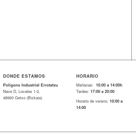
DÓNDE ESTAMOS
HORARIO
Pol
í
gono Industrial Errotatxu
Mañanas:
10:00 a 14:00h
Nave D, Locales 1-2,
Tardes:
17:00 a 20:00
48993 Getxo (Bizkaia)
Horario de verano:
10:00 a
14:00