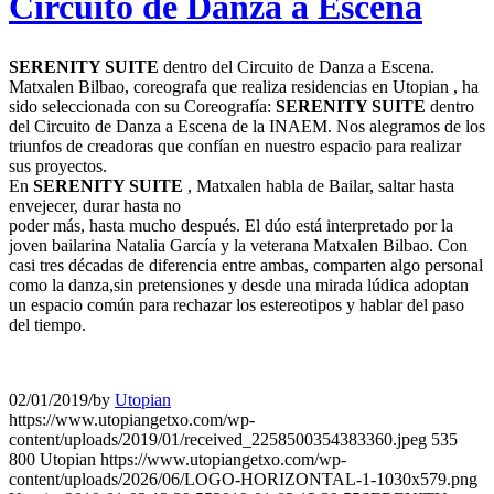
Circuito de Danza a Escena
SERENITY SUITE
dentro del Circuito de Danza a Escena.
Matxalen Bilbao, coreografa que realiza residencias en Utopian , ha
sido seleccionada con su Coreografía:
SERENITY SUITE
dentro
del Circuito de Danza a Escena de la INAEM. Nos alegramos de los
triunfos de creadoras que confían en nuestro espacio para realizar
sus proyectos.
En
SERENITY SUITE
, Matxalen habla de Bailar, saltar hasta
envejecer, durar hasta no
poder más, hasta mucho después. El dúo está interpretado por la
joven bailarina Natalia García y la veterana Matxalen Bilbao. Con
casi tres décadas de diferencia entre ambas, comparten algo personal
como la danza,sin pretensiones y desde una mirada lúdica adoptan
un espacio común para rechazar los estereotipos y hablar del paso
del tiempo.
02/01/2019
/
by
Utopian
https://www.utopiangetxo.com/wp-
content/uploads/2019/01/received_2258500354383360.jpeg
535
800
Utopian
https://www.utopiangetxo.com/wp-
content/uploads/2026/06/LOGO-HORIZONTAL-1-1030x579.png