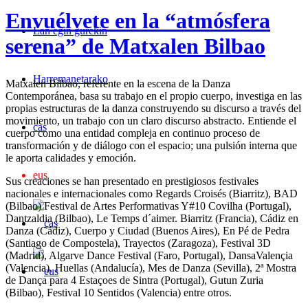
Envuélvete en la “atmósfera
Lan egin gurekin
serena” de Matxalen Bilbao
Harremanetarako
Matxalen Bilbao, referente en la escena de la Danza
Contemporánea, basa su trabajo en el propio cuerpo, investiga en las
propias estructuras de la danza construyendo su discurso a través del
movimiento, un trabajo con un claro discurso abstracto. Entiende el
cas
cuerpo como una entidad compleja en continuo proceso de
transformación y de diálogo con el espacio; una pulsión interna que
le aporta calidades y emoción.
eus
Sus creaciones se han presentado en prestigiosos festivales
nacionales e internacionales como Regards Croisés (Biarritz), BAD
(Bilbao) Festival de Artes Performativas Y#10 Covilha (Portugal),
Dantzaldia (Bilbao), Le Temps d´aimer. Biarritz (Francia), Cádiz en
Danza (Cádiz), Cuerpo y Ciudad (Buenos Aires), En Pé de Pedra
(Santiago de Compostela), Trayectos (Zaragoza), Festival 3D
(Madrid), Algarve Dance Festival (Faro, Portugal), DansaValençia
(Valencia), Huellas (Andalucía), Mes de Danza (Sevilla), 2ª Mostra
de Dança para 4 Estaçoes de Sintra (Portugal), Gutun Zuria
(Bilbao), Festival 10 Sentidos (Valencia) entre otros.