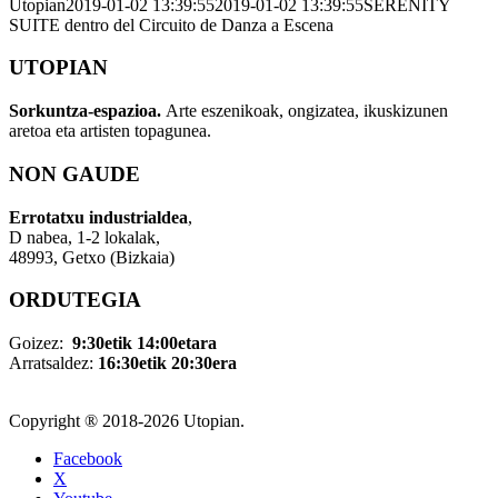
Utopian
2019-01-02 13:39:55
2019-01-02 13:39:55
SERENITY
SUITE dentro del Circuito de Danza a Escena
UTOPIAN
Sorkuntza-espazioa.
Arte eszenikoak, ongizatea, ikuskizunen
aretoa eta artisten topagunea.
NON GAUDE
Errotatxu industrialdea
,
D nabea, 1-2 lokalak,
48993, Getxo (Bizkaia)
ORDUTEGIA
Goizez:
9:30etik 14:00etara
Arratsaldez:
16:30etik 20:30era
Copyright ® 2018-
2026 Utopian.
Facebook
X