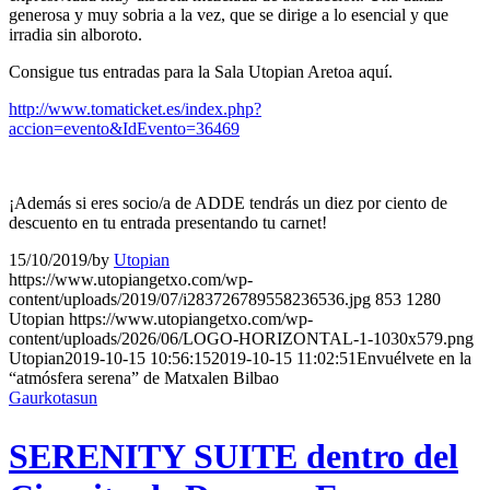
generosa y muy sobria a la vez, que se dirige a lo esencial y que
irradia sin alboroto.
Consigue tus entradas para la Sala Utopian Aretoa aquí.
http://www.tomaticket.es/index.php?
accion=evento&IdEvento=36469
¡Además si eres socio/a de ADDE tendrás un diez por ciento de
descuento en tu entrada presentando tu carnet!
15/10/2019
/
by
Utopian
https://www.utopiangetxo.com/wp-
content/uploads/2019/07/i283726789558236536.jpg
853
1280
Utopian
https://www.utopiangetxo.com/wp-
content/uploads/2026/06/LOGO-HORIZONTAL-1-1030x579.png
Utopian
2019-10-15 10:56:15
2019-10-15 11:02:51
Envuélvete en la
“atmósfera serena” de Matxalen Bilbao
Gaurkotasun
SERENITY SUITE dentro del