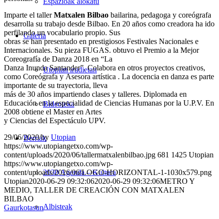
Espazioak alokatu
Imparte el taller
Matxalen Bilbao
bailarina, pedagoga y coreógrafa
desarrolla su trabajo desde Bilbao. En 20 años como creadora ha ido
perfilando un vocabulario propio. Sus
Galeria
obras se han presentado en prestigiosos Festivales Nacionales e
Internacionales. Su pieza FUGAS. obtuvo el Premio a la Mejor
Coreografía de Danza 2018 en “La
Danza Inunda Santander”. Colabora en otros proyectos creativos,
Utopian irudietan
como Coreógrafa y Asesora artística . La docencia en danza es parte
importante de su trayectoria, lleva
más de 30 años impartiendo clases y talleres. Diplomada en
Educación en la especialidad de Ciencias Humanas por la U.P.V. En
Bideoteka
2008 obtiene el Master en Artes
y Ciencias del Espectáculo UPV.
29/06/2020
/
by
Utopian
Berriak
https://www.utopiangetxo.com/wp-
content/uploads/2020/06/tallermatxalenbilbao.jpg
681
1425
Utopian
https://www.utopiangetxo.com/wp-
content/uploads/2026/06/LOGO-HORIZONTAL-1-1030x579.png
2030 Agenda – Kultura
Utopian
2020-06-29 09:32:06
2020-06-29 09:32:06
METRO Y
MEDIO, TALLER DE CREACIÓN CON MATXALEN
BILBAO
Albisteak
Gaurkotasun