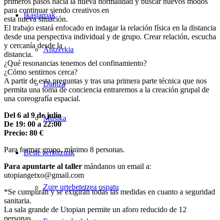
primeros pasos hacia la nueva normalidad y buscar nuevos modos
para continuar siendo creativos en
Ikastaroak
esta nueva situación.
El trabajo estará enfocado en indagar la relación física en la distancia
desde una perspectiva individual y de grupo. Crear relación, escucha
y cercanía desde la
Antzerkia
distancia.
¿Qué resonancias tenemos del confinamiento?
¿Cómo sentirnos cerca?
A partir de esta preguntas y tras una primera parte técnica que nos
Dantza
permita una toma de conciencia entraremos a la creación grupal de
una coreografía espacial.
Del 6 al 9 de julio
Musika
De 19: 00 a 22:00
Precio: 80 €
Para formar grupo, mínimo 8 personas.
Beste zerbitzuak
Para apuntarte al taller
mándanos un email a:
utopiangetxo@gmail.com
Zure urtebetetzea ospatu
*Se cumplirán y se exigirán todas las medidas en cuanto a seguridad
sanitaria.
La sala grande de Utopian permite un aforo reducido de 12
personas.