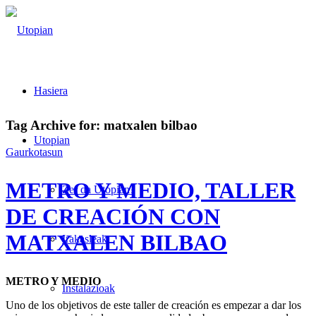
Hasiera
Tag Archive for:
matxalen bilbao
Utopian
Gaurkotasun
METRO Y MEDIO, TALLER
Zer da Utopian?
DE CREACIÓN CON
MATXALEN BILBAO
Irakasleak
METRO Y MEDIO
Instalazioak
Uno de los objetivos de este taller de creación es empezar a dar los