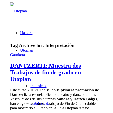
Hasiera
Tag Archive for:
Interpretación
Utopian
Gaurkotasun
DANTZERTI: Muestra dos
Zer da Utopian?
Trabajos de fin de grado en
Utopian
Irakasleak
Este curso 2018/19 ha salido la
primera promoción de
Dantzerti
, la escuela oficial de teatro y danza del Pais
Vasco. Y dos de sus alumnas
Sandra y Haizea Baiges
,
Instalazioak
han elegido realizar su Trabajo de Fin de Grado doble
para mostrarlo al jurado en la Sala Utopian Aretoa.