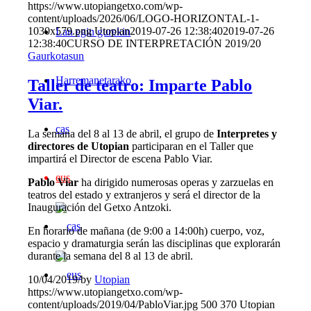
https://www.utopiangetxo.com/wp-
content/uploads/2026/06/LOGO-HORIZONTAL-1-
1030x579.png
Utopian
2019-07-26 12:38:40
2019-07-26
Lan egin gurekin
12:38:40
CURSO DE INTERPRETACIÓN 2019/20
Gaurkotasun
Harremanetarako
Taller de teatro: Imparte Pablo
Viar.
cas
La semana del 8 al 13 de abril, el grupo de
Interpretes y
directores de Utopian
participaran en el Taller que
impartirá el Director de escena Pablo Viar.
eus
Pablo Viar
ha dirigido numerosas operas y zarzuelas en
teatros del estado y extranjeros y será el director de la
Inauguración del Getxo Antzoki.
En horario de mañana (de 9:00 a 14:00h) cuerpo, voz,
espacio y dramaturgia serán las disciplinas que explorarán
durante la semana del 8 al 13 de abril.
10/04/2019
/
by
Utopian
https://www.utopiangetxo.com/wp-
content/uploads/2019/04/PabloViar.jpg
500
370
Utopian