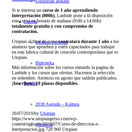
Espazioak alokatu
Si te interesa un
curso de 1 año aprendiendo
Interpretación (800h)
, Lanbide pone a tú disposición
este curso en horario de mañana (9:00 a 14:00h)
Galeria
totalmente gratuito y con compromiso de
contratación.
Utopian al final de curso
contratará durante 1 año
a los
Utopian irudietan
alumnxs que aprueben y estén capacitados para trabajar
en esta fabrica cultural de creación contemporánea que es
Utopian.
Bideoteka
Más información sobre los cursos mirando la pagina de
Lanbide y los cursos que ofertan. Hacemos la selección
en setiembre. Atentoxs en agosto que saldrán publicados.
¡Inscríbete! 10 plazas disponibles.
Berriak
2030 Agenda – Kultura
26/07/2019
/
by
Utopian
https://www.utopiangetxo.com/wp-
content/uploads/2019/07/Curso-de-direccion-e-
Albisteak
Interpretacion.jpg
720
960
Utopian