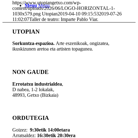
https://www.utopiangetxo.com/wp-
Menu
Menu
content/uploads/2026/06/LOGO-HORIZONTAL-1-
1030x579.png
Utopian
2019-04-10 09:15:53
2019-07-26
11:02:07
Taller de teatro: Imparte Pablo Viar.
UTOPIAN
Sorkuntza-espazioa.
Arte eszenikoak, ongizatea,
ikuskizunen aretoa eta artisten topagunea.
NON GAUDE
Errotatxu industrialdea
,
D nabea, 1-2 lokalak,
48993, Getxo (Bizkaia)
ORDUTEGIA
Goizez:
9:30etik 14:00etara
Arratsaldez:
16:30etik 20:30era