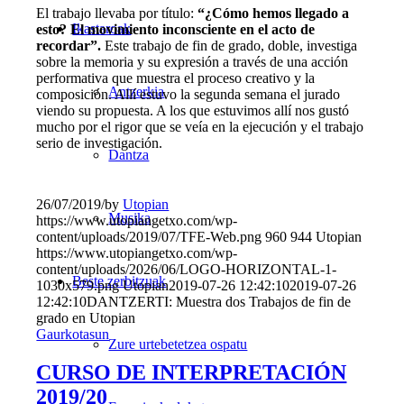
El trabajo llevaba por título:
“¿Cómo hemos llegado a
Ikastaroak
esto? El movimiento inconsciente en el acto de
recordar”.
Este trabajo de fin de grado, doble, investiga
sobre la memoria y su expresión a través de una acción
performativa que muestra el proceso creativo y la
Antzerkia
composición. Allí estuvo la segunda semana el jurado
viendo su propuesta. A los que estuvimos allí nos gustó
mucho por el rigor que se veía en la ejecución y el trabajo
serio de investigación.
Dantza
26/07/2019
/
by
Utopian
Musika
https://www.utopiangetxo.com/wp-
content/uploads/2019/07/TFE-Web.png
960
944
Utopian
https://www.utopiangetxo.com/wp-
content/uploads/2026/06/LOGO-HORIZONTAL-1-
Beste zerbitzuak
1030x579.png
Utopian
2019-07-26 12:42:10
2019-07-26
12:42:10
DANTZERTI: Muestra dos Trabajos de fin de
grado en Utopian
Gaurkotasun
Zure urtebetetzea ospatu
CURSO DE INTERPRETACIÓN
2019/20