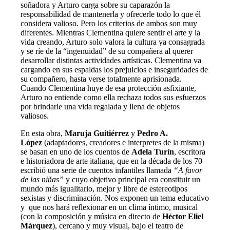
soñadora y Arturo carga sobre su caparazón la
responsabilidad de mantenerla y ofrecerle todo lo que él
considera valioso. Pero los criterios de ambos son muy
diferentes. Mientras Clementina quiere sentir el arte y la
vida creando, Arturo solo valora la cultura ya consagrada
y se ríe de la “ingenuidad” de su compañera al querer
desarrollar distintas actividades artísticas. Clementina va
cargando en sus espaldas los prejuicios e inseguridades de
su compañero, hasta verse totalmente aprisionada.
Cuando Clementina huye de esa protección asfixiante,
Arturo no entiende como ella rechaza todos sus esfuerzos
por brindarle una vida regalada y llena de objetos
valiosos.
En esta obra,
Maruja Guitiérrez
y
Pedro A.
López
(adaptadores, creadores e interpretes de la misma)
se basan en uno de los cuentos de
Adela Turín
, escritora
e historiadora de arte italiana, que en la década de los 70
escribió una serie de cuentos infantiles llamada
“A favor
de las niñas”
y cuyo objetivo principal era constituir un
mundo más igualitario, mejor y libre de estereotipos
sexistas y discriminación. Nos exponen un tema educativo
y que nos hará reflexionar en un clima íntimo, musical
(con la composición y música en directo de
Héctor Eliel
Márquez
), cercano y muy visual, bajo el teatro de