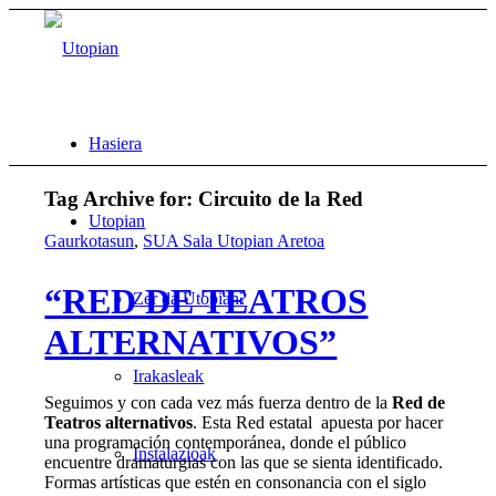
Hasiera
Tag Archive for:
Circuito de la Red
Utopian
Gaurkotasun
,
SUA Sala Utopian Aretoa
“RED DE TEATROS
Zer da Utopian?
ALTERNATIVOS”
Irakasleak
Seguimos y con cada vez más fuerza dentro de la
Red de
Teatros alternativos
. Esta Red estatal apuesta por hacer
una programación contemporánea, donde el público
Instalazioak
encuentre dramaturgias con las que se sienta identificado.
Formas artísticas que estén en consonancia con el siglo