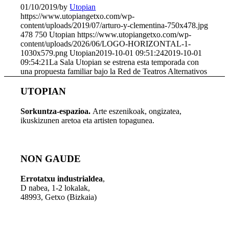
01/10/2019
/
by
Utopian
https://www.utopiangetxo.com/wp-
content/uploads/2019/07/arturo-y-clementina-750x478.jpg
478
750
Utopian
https://www.utopiangetxo.com/wp-
content/uploads/2026/06/LOGO-HORIZONTAL-1-
1030x579.png
Utopian
2019-10-01 09:51:24
2019-10-01
09:54:21
La Sala Utopian se estrena esta temporada con
una propuesta familiar bajo la Red de Teatros Alternativos
UTOPIAN
Sorkuntza-espazioa.
Arte eszenikoak, ongizatea,
ikuskizunen aretoa eta artisten topagunea.
NON GAUDE
Errotatxu industrialdea
,
D nabea, 1-2 lokalak,
48993, Getxo (Bizkaia)