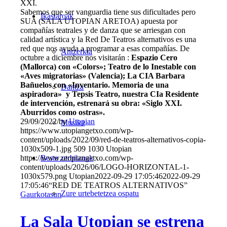
XXI.
Sabemos que ser vanguardia tiene sus dificultades pero
Ikastaroak
SUA (SALA UTOPIAN ARETOA) apuesta por
compañías teatrales y de danza que se arriesgan con
calidad artística y la Red De Teatros alternativos es una
red que nos ayuda a programar a esas compañías. De
Antzerkia
octubre a diciembre nos visitarán :
Espazio Cero
(Mallorca) con «Colors»; Teatro de lo Inestable con
«Aves migratorias» (Valencia); La CIA Barbara
Bañuelos con «Inventario. Memoria de una
Dantza
aspiradora» y Tepsis Teatro, nuestra CIa Residente
de intervención, estrenará su obra: «Siglo XXI.
Aburridos como ostras».
29/09/2022
/
by
Utopian
Musika
https://www.utopiangetxo.com/wp-
content/uploads/2022/09/red-de-teatros-alternativos-copia-
1030x509-1.jpg
509
1030
Utopian
https://www.utopiangetxo.com/wp-
Beste zerbitzuak
content/uploads/2026/06/LOGO-HORIZONTAL-1-
1030x579.png
Utopian
2022-09-29 17:05:46
2022-09-29
17:05:46
“RED DE TEATROS ALTERNATIVOS”
Zure urtebetetzea ospatu
Gaurkotasun
La Sala Utopian se estrena