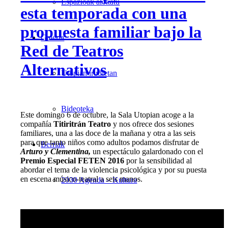
Espazioak alokatu
esta temporada con una
propuesta familiar bajo la
Galeria
Red de Teatros
Alternativos
Utopian irudietan
Bideoteka
Este domingo 6 de octubre, la Sala Utopian acoge a la
compañía
Titiritrán Teatro
y nos ofrece dos sesiones
familiares, una a las doce de la mañana y otra a las seis
para que tanto niños como adultos podamos disfrutar de
Berriak
Arturo y Clementina,
un espectáculo galardonado con el
Premio Especial FETEN 2016
por la sensibilidad al
abordar el tema de la violencia psicológica y por su puesta
en escena músico-teatral a seis manos.
2030 Agenda – Kultura
Albisteak