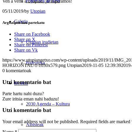
Espazioak alokatu
Ven a verla a Utopian, ¡te esperamos!
05/11/2019
/
by
Utopian
Galeria
Argitalpen hau partekatu
Share on Facebook
Share on X
Utopian irudietan
Share on Pinterest
Share on Vk
https://www.utopiangetxo.com/wp-content/uploads/2019/11/IMG
Bideoteka
HORIZONTAL-1-1030x579.png
Utopian
2019-11-05 12:39:39
2019-
0
komentarioak
Utzi komentario bat
Berriak
Parte hartu nahi duzu?
Zure iritsia eman nahi baduzu!
2030 Agenda – Kultura
Utzi komentario bat
Your email address will not be published.
Required fields are marked
Albisteak
Name
*