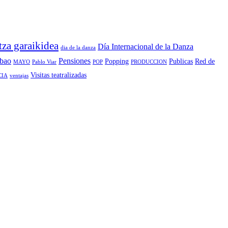
za garaikidea
Día Internacional de la Danza
dia de la danza
lbao
Pensiones
Popping
Publicas
Red de
MAYO
Pablo Viar
POP
PRODUCCION
Visitas teatralizadas
CIA
ventajas