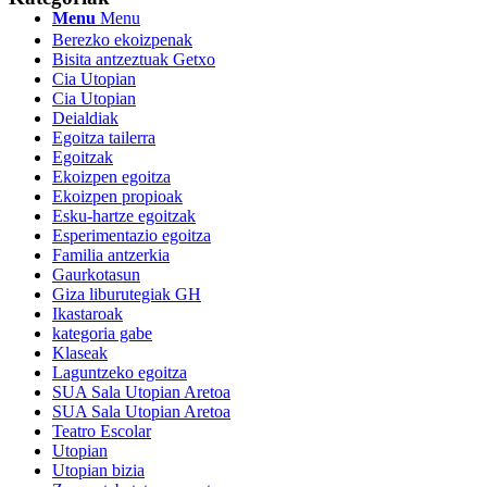
Menu
Menu
Berezko ekoizpenak
Bisita antzeztuak Getxo
Cia Utopian
Cia Utopian
Deialdiak
Egoitza tailerra
Egoitzak
Ekoizpen egoitza
Ekoizpen propioak
Esku-hartze egoitzak
Esperimentazio egoitza
Familia antzerkia
Gaurkotasun
Giza liburutegiak GH
Ikastaroak
kategoria gabe
Klaseak
Laguntzeko egoitza
SUA Sala Utopian Aretoa
SUA Sala Utopian Aretoa
Teatro Escolar
Utopian
Utopian bizia