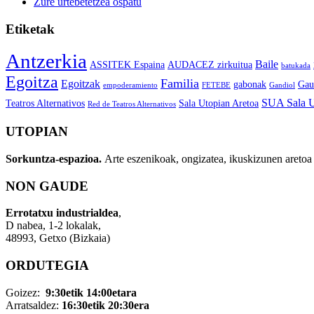
Zure urtebetetzea ospatu
Etiketak
Antzerkia
Baile
ASSITEK Espaina
AUDACEZ zirkuitua
batukada
Egoitza
Familia
Egoitzak
gabonak
Gau
empoderamiento
FETEBE
Gandiol
SUA Sala U
Teatros Alternativos
Sala Utopian Aretoa
Red de Teatros Alternativos
UTOPIAN
Sorkuntza-espazioa.
Arte eszenikoak, ongizatea, ikuskizunen aretoa 
NON GAUDE
Errotatxu industrialdea
,
D nabea, 1-2 lokalak,
48993, Getxo (Bizkaia)
ORDUTEGIA
Goizez:
9:30etik 14:00etara
Arratsaldez:
16:30etik 20:30era