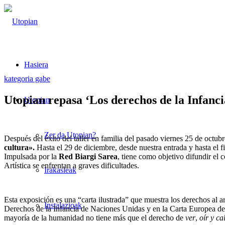
Hasiera
kategoria gabe
Utopian repasa ‘Los derechos de la Infanci
Utopian
Zer da Utopian?
Después del éxito del taller en familia del pasado viernes 25 de octub
cultura».
Hasta el 29 de diciembre, desde nuestra entrada y hasta el 
Impulsada por la
Red Biargi Sarea
, tiene como objetivo difundir el
Artística se enfrentan a graves dificultades.
Irakasleak
Esta exposición es una “carta ilustrada” que muestra los derechos al a
Instalazioak
Derechos de la Infancia de Naciones Unidas y en la Carta Europea de
mayoría de la humanidad no tiene más que el derecho de
ver
,
oír y ca