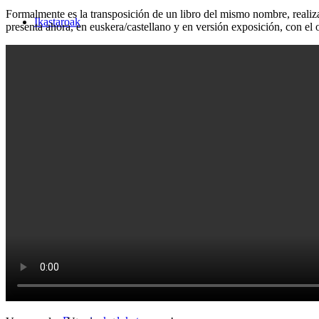
Formalmente es la transposición de un libro del mismo nombre, realiz
Ikastaroak
presenta ahora, en euskera/castellano y en versión exposición, con el ob
Antzerkia
Dantza
Musika
Beste zerbitzuak
Zure urtebetetzea ospatu