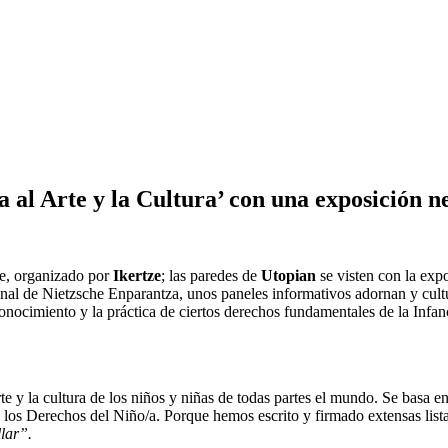
a al Arte y la Cultura’ con una exposición n
re, organizado por
Ikertze
; las paredes de
Utopian
se visten con la exp
final de Nietzsche Enparantza, unos paneles informativos adornan y cult
 conocimiento y la práctica de ciertos derechos fundamentales de la Inf
rte y la cultura de los niños y niñas de todas partes el mundo. Se basa 
 los Derechos del Niño/a. Porque hemos escrito y firmado extensas li
llar”.