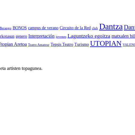
Dantza
Dant
BONOS
campus de verano
Circuito de la Red
Berango
club
Laguntzeko egoitza
Interpretación
matxalen bi
rkotasun
genero
jovenes
UTOPIAN
topian Aretoa
Tepsis Teatro
Turismo
Teatro Amateur
VALEN
eta artisten topagunea.