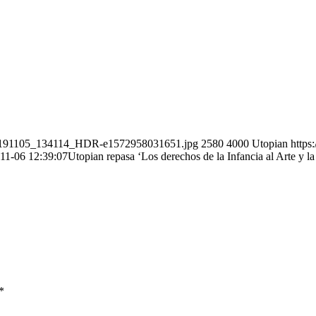
_20191105_134114_HDR-e1572958031651.jpg
2580
4000
Utopian
https
11-06 12:39:07
Utopian repasa ‘Los derechos de la Infancia al Arte y l
*