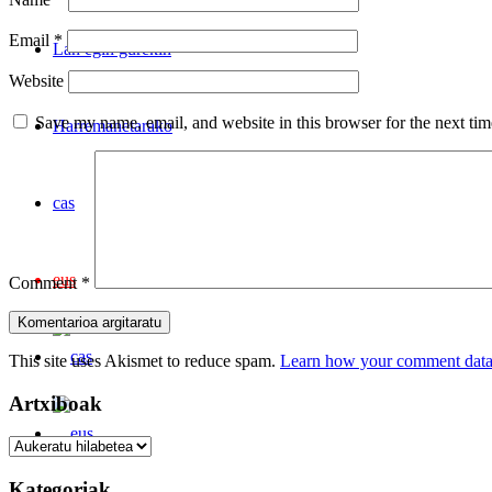
Email
*
Lan egin gurekin
Website
Save my name, email, and website in this browser for the next ti
Harremanetarako
cas
eus
Comment
*
This site uses Akismet to reduce spam.
Learn how your comment data 
Artxiboak
Artxiboak
Kategoriak