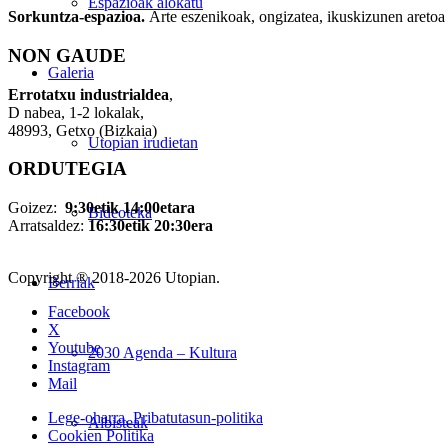
Espazioak alokatu
Sorkuntza-espazioa.
Arte eszenikoak, ongizatea, ikuskizunen aretoa 
NON GAUDE
Galeria
Errotatxu industrialdea
,
D nabea, 1-2 lokalak,
48993, Getxo (Bizkaia)
Utopian irudietan
ORDUTEGIA
Goizez:
9:30etik 14:00etara
Bideoteka
Arratsaldez:
16:30etik 20:30era
Copyright ® 2018-
2026 Utopian.
Berriak
Facebook
X
Youtube
2030 Agenda – Kultura
Instagram
Mail
Lege-oharra. Pribatutasun-politika
Albisteak
Cookien Politika