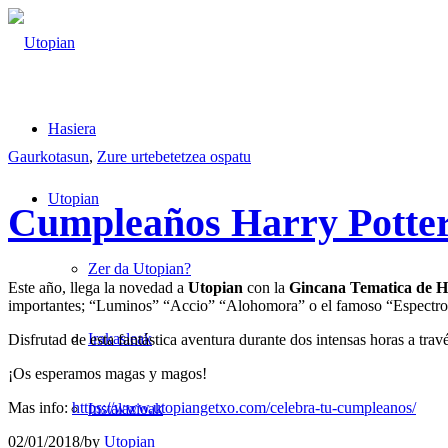
Hasiera
Gaurkotasun
,
Zure urtebetetzea ospatu
Utopian
Cumpleaños Harry Potte
Zer da Utopian?
Este año, llega la novedad a
Utopian
con la
Gincana Tematica de H
importantes; “Luminos” “Accio” “Alohomora” o el famoso “Espectro Pa
Irakasleak
Disfrutad de esta fantástica aventura durante dos intensas horas a travé
¡Os esperamos magas y magos!
Mas info:
https://www.utopiangetxo.com/celebra-tu-cumpleanos/
Instalazioak
02/01/2018
/
by
Utopian