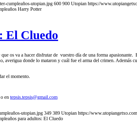
er-cumpleaños-utopian.jpg
600
900
Utopian
https://www.utopiange
pleaños Harry Potter
: El Cluedo
 que os va a hacer disfrutar de vuestro día de una forma apasionante. E
sino, averigua donde lo mataron y cuál fue el arma del crimen. Además cu
rdar el momento.
 o en
tepsis.tepsis@gmail.com
mpleaños-utopian.jpg
349
389
Utopian
https://www.utopiangetxo.
pleaños para adultos: El Cluedo