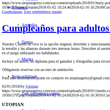
https://www.utopiangetxo.com/wp-content/uploads/2018/01/harry-pott
1030x579.png
Utopian
2018-01-02 10:24:46
2018-02-16 10:29:00
Cum
Ikastaroak
Gaurkotasun
,
Zure urtebetetzea ospatu
Cumpleaños para adultos
Antzerkia
Dantza
Nuestro Cluedo en vivo es la opción original, divertida y emocionante
la tensión y las alianzas durante tres intensas horas. Descubre al ase
en el juego utilizando tus habilidades.
Musika
Incluye un lunch, un diploma para el ganador y fotografías para reco
Obligatorio reservar con un mes de antelación.
Beste zerbitzuak
Para más información ponte en contacto en utopiangetxo@gmail.com
02/01/2018
/
by
Utopian
https://www.utopiangetxo.com/wp-content/uploads/2018/01/cluedo-cu
Zure urtebetetzea ospatu
1030x579.png
Utopian
2018-01-02 10:24:00
2018-02-16 10:30:01
Cum
UTOPIAN