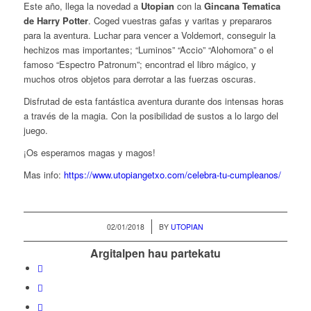
Este año, llega la novedad a
Utopian
con la
Gincana Tematica
de Harry Potter
. Coged vuestras gafas y varitas y prepararos
para la aventura. Luchar para vencer a Voldemort, conseguir la
hechizos mas importantes; “Luminos” “Accio” “Alohomora” o el
famoso “Espectro Patronum”; encontrad el libro mágico, y
muchos otros objetos para derrotar a las fuerzas oscuras.
Disfrutad de esta fantástica aventura durante dos intensas horas
a través de la magia. Con la posibilidad de sustos a lo largo del
juego.
¡Os esperamos magas y magos!
Mas info:
https://www.utopiangetxo.com/celebra-tu-cumpleanos/
/
02/01/2018
BY
UTOPIAN
Argitalpen hau partekatu