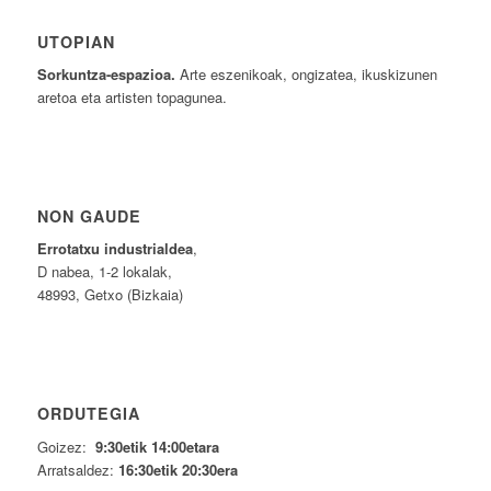
UTOPIAN
Sorkuntza-espazioa.
Arte eszenikoak, ongizatea, ikuskizunen
aretoa eta artisten topagunea.
NON GAUDE
Errotatxu industrialdea
,
D nabea, 1-2 lokalak,
48993, Getxo (Bizkaia)
ORDUTEGIA
Goizez:
9:30etik 14:00etara
Arratsaldez:
16:30etik 20:30era