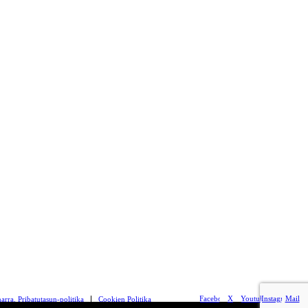
Facebook
X
Youtube
Instagram
Mail
arra. Pribatutasun-politika
Cookien Politika