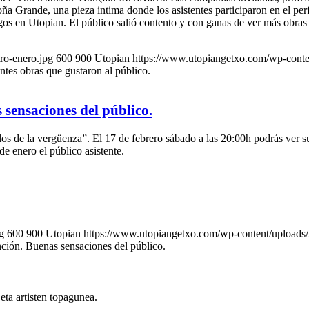
oña Grande, una pieza intima donde los asistentes participaron en el pe
os en Utopian. El público salió contento y con ganas de ver más obras de
ro-enero.jpg
600
900
Utopian
https://www.utopiangetxo.com/wp-c
ntes obras que gustaron al público.
 sensaciones del público.
s de la vergüenza”. El 17 de febrero sábado a las 20:00h podrás ver su 
de enero el público asistente.
g
600
900
Utopian
https://www.utopiangetxo.com/wp-content/upl
nción. Buenas sensaciones del público.
eta artisten topagunea.