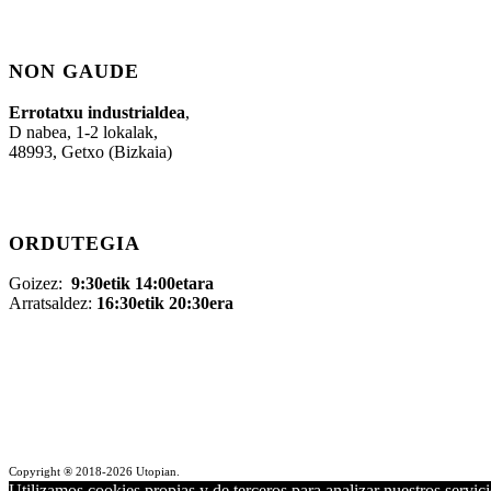
NON GAUDE
Errotatxu industrialdea
,
D nabea, 1-2 lokalak,
48993, Getxo (Bizkaia)
ORDUTEGIA
Goizez:
9:30etik 14:00etara
Arratsaldez:
16:30etik 20:30era
Copyright ® 2018-
2026 Utopian.
Utilizamos cookies propias y de terceros para analizar nuestros servic