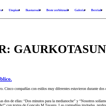
ra
Utopian
Ikastaroak
Beste zerbitzuak
Galeria
Berriak
R:
GAURKOTASUN
blico.
ro. Cinco compañías con estilos muy diferentes estuvieron durante dos
s dos de ellas: “Dos minutos para la medianoche” y “Nosotros solíamos s
¡Tarde!” con textos de Gonçalo M.Tavares. Las compañías invitadas, pro