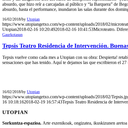
absurdo, que hizo reír a carcajadas al público y “la Barquera” de Beg
absurdo, hasta el performance, inundaron las salas durante dos doming
/
16/02/2018
by
Utopian
https://www.utopiangetxo.com/wp-content/uploads/2018/02/microteat
Utopian
2018-02-16 10:20:49
2018-02-16 10:41:53
Microteatro. Difere
Gaurkotasun
Tepsis Teatro Residencia de Intervención. Buenas
Tepsis vuelve como cada mes a Utopian con su obra: Despierta! retablo
sensaciones que has tenido. Aquí te dejamos las que escribieron el 27 
/
16/02/2018
by
Utopian
https://www.utopiangetxo.com/wp-content/uploads/2018/02/Tepsis.jp
16 10:18:16
2018-02-19 16:57:43
Tepsis Teatro Residencia de Interve
UTOPIAN
Sorkuntza-espazioa.
Arte eszenikoak, ongizatea, ikuskizunen aretoa 