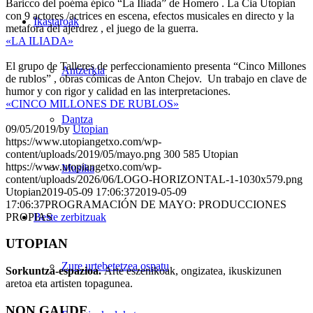
Baricco del poéma épico “La Iliada” de Homero . La Cia Utopian
con 9 actores /actrices en escena, efectos musicales en directo y la
Ikastaroak
metafora del ajerdrez , el juego de la guerra.
«LA ILIADA»
El grupo de Talleres de perfeccionamiento presenta “Cinco Millones
Antzerkia
de rublos” , obras cómicas de Anton Chejov. Un trabajo en clave de
humor y con rigor y calidad en las interpretaciones.
«CINCO MILLONES DE RUBLOS»
Dantza
09/05/2019
/
by
Utopian
https://www.utopiangetxo.com/wp-
content/uploads/2019/05/mayo.png
300
585
Utopian
https://www.utopiangetxo.com/wp-
Musika
content/uploads/2026/06/LOGO-HORIZONTAL-1-1030x579.png
Utopian
2019-05-09 17:06:37
2019-05-09
17:06:37
PROGRAMACIÓN DE MAYO: PRODUCCIONES
PROPIAS
Beste zerbitzuak
UTOPIAN
Zure urtebetetzea ospatu
Sorkuntza-espazioa.
Arte eszenikoak, ongizatea, ikuskizunen
aretoa eta artisten topagunea.
NON GAUDE