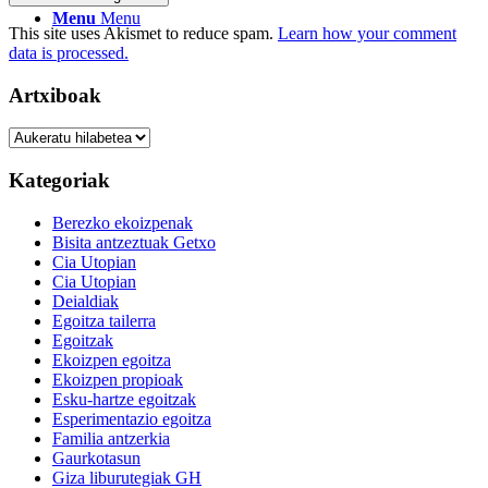
Menu
Menu
This site uses Akismet to reduce spam.
Learn how your comment
data is processed.
Artxiboak
Artxiboak
Kategoriak
Berezko ekoizpenak
Bisita antzeztuak Getxo
Cia Utopian
Cia Utopian
Deialdiak
Egoitza tailerra
Egoitzak
Ekoizpen egoitza
Ekoizpen propioak
Esku-hartze egoitzak
Esperimentazio egoitza
Familia antzerkia
Gaurkotasun
Giza liburutegiak GH