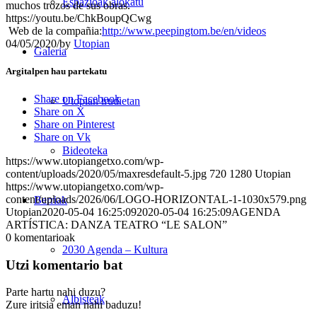
Espazioak alokatu
muchos trozos de sus obras.
https://youtu.be/ChkBoupQCwg
Web
de la compañia
:
http://www.peepingtom.be/en/videos
04/05/2020
/
by
Utopian
Galeria
Argitalpen hau partekatu
Share on Facebook
Utopian irudietan
Share on X
Share on Pinterest
Share on Vk
Bideoteka
https://www.utopiangetxo.com/wp-
content/uploads/2020/05/maxresdefault-5.jpg
720
1280
Utopian
https://www.utopiangetxo.com/wp-
content/uploads/2026/06/LOGO-HORIZONTAL-1-1030x579.png
Berriak
Utopian
2020-05-04 16:25:09
2020-05-04 16:25:09
AGENDA
ARTÍSTICA: DANZA TEATRO “LE SALON”
0
komentarioak
2030 Agenda – Kultura
Utzi komentario bat
Parte hartu nahi duzu?
Albisteak
Zure iritsia eman nahi baduzu!