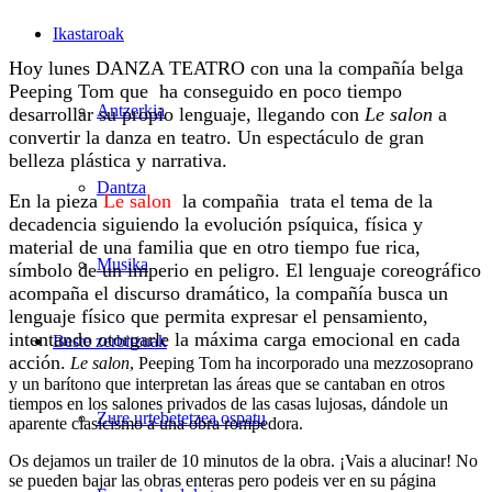
Ikastaroak
Hoy lunes DANZA TEATRO con una la compañía belga
Peeping Tom que ha conseguido en poco tiempo
Antzerkia
desarrollar su propio lenguaje, llegando con
Le salon
a
convertir la danza en teatro. Un espectáculo de gran
belleza plástica y narrativa.
Dantza
En la pieza
Le salon
la compañia trata el tema de la
decadencia siguiendo la evolución psíquica, física y
material de una familia que en otro tiempo fue rica,
Musika
símbolo de un imperio en peligro. El lenguaje coreográfico
acompaña el discurso dramático, la compañía busca un
lenguaje físico que permita expresar el pensamiento,
intentando otorgarle la máxima carga emocional en cada
Beste zerbitzuak
acción.
Le salon
, Peeping Tom ha incorporado una mezzosoprano
y un barítono que interpretan las áreas que se cantaban en otros
tiempos en los salones privados de las casas lujosas, dándole un
Zure urtebetetzea ospatu
aparente clasicismo a una obra rompedora.
Os dejamos un trailer de 10 minutos de la obra. ¡Vais a alucinar! No
se pueden bajar las obras enteras pero podeis ver en su página