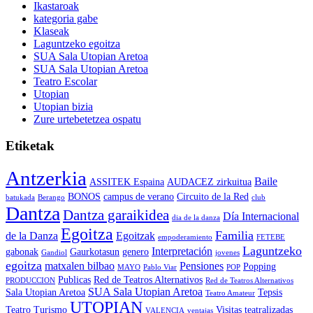
Ikastaroak
kategoria gabe
Klaseak
Laguntzeko egoitza
SUA Sala Utopian Aretoa
SUA Sala Utopian Aretoa
Teatro Escolar
Utopian
Utopian bizia
Zure urtebetetzea ospatu
Etiketak
Antzerkia
Baile
ASSITEK Espaina
AUDACEZ zirkuitua
BONOS
campus de verano
Circuito de la Red
batukada
Berango
club
Dantza
Dantza garaikidea
Día Internacional
dia de la danza
Egoitza
Familia
de la Danza
Egoitzak
empoderamiento
FETEBE
Laguntzeko
Interpretación
gabonak
Gaurkotasun
genero
Gandiol
jovenes
egoitza
matxalen bilbao
Pensiones
Popping
MAYO
Pablo Viar
POP
Publicas
Red de Teatros Alternativos
PRODUCCION
Red de Teatros Alternativos
SUA Sala Utopian Aretoa
Sala Utopian Aretoa
Tepsis
Teatro Amateur
UTOPIAN
Teatro
Turismo
Visitas teatralizadas
VALENCIA
ventajas