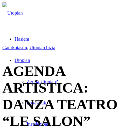
Hasiera
Gaurkotasun
,
Utopian bizia
Utopian
AGENDA
Zer da Utopian?
ARTÍSTICA:
DANZA TEATRO
Irakasleak
“LE SALON”
Instalazioak