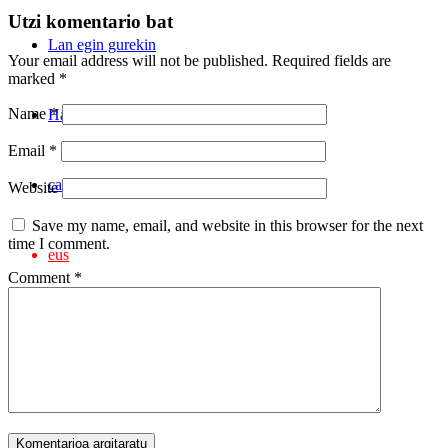
Utzi komentario bat
Lan egin gurekin
Your email address will not be published.
Required fields are
marked
*
Name
*
Harremanetarako
Email
*
cas
Website
Save my name, email, and website in this browser for the next
time I comment.
eus
Comment
*