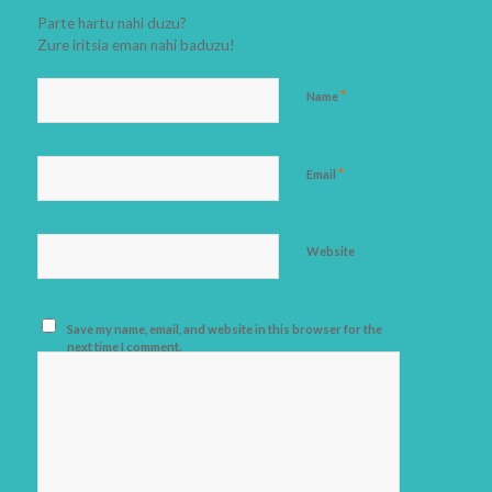
Parte hartu nahi duzu?
Zure iritsia eman nahi baduzu!
*
Name
*
Email
Website
Save my name, email, and website in this browser for the
next time I comment.