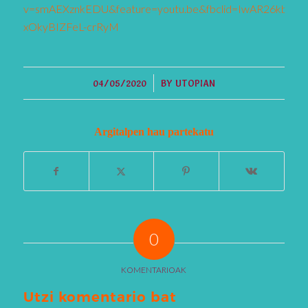
v=smAEXznkEDU&feature=youtu.be&fbclid=IwAR26kbr
xOkyBIZFeL-crRyM
/
04/05/2020
BY
UTOPIAN
Argitalpen hau partekatu
0
KOMENTARIOAK
Utzi komentario bat