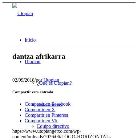
Inicio
dantza afrikarra
Utopian
02/09/2018
/
por
Utopian
¿Qué es Utopian?
Compartir esta entrada
Compartir en Facebook
Instalaciones
Compartir en X
Compartir en Pinterest
Compartir en Vk
Equipo directivo
https://www.utopiangetxo.com/wp-
content/uploads/2026/06/LOGO-HORIZONTAL-