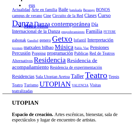
Baile
Actualidad
Arte en familia
BONOS
batukada
Berango
Curso
Clases
campus de verano
Cine
Circuito de la Red
Danza
Danza contemporánea
Día
Menú
Menú
Familia
Internacional de la Danza
empoderamiento
FETEBE
Getxo
Interpretación
gabonak
genero
Infantil
Gandiol
Música
matxalen bilbao
Pensiones
jovenes
Pablo Viar
Percusión
programación
Popping
Publicas
Red de Teatros
Residencia
Residencia de
Alternativos
acompañamiento
Residencia de experimentación
Teatro
Taller
Residencias
Sala Utopian Aretoa
Tepsis
UTOPIAN
Teatro
Turismo
Visitas
VALENCIA
teatralizadas
UTOPIAN
Espacio de creaci
ó
n.
Artes escénicas, bienestar, sala de
espectáculos y lugar de encuentro de artistas.