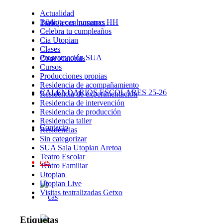
Actualidad
Bibliotecas humanas HH
Trabaja con nosotrxs
Celebra tu cumpleaños
Cia Utopian
Clases
Programación SUA
Convocatorias
Cursos
Producciones propias
Residencia de acompañamiento
CALENDARIOS ESCOLARES 25-26
Residencia de experimentación
Residencia de intervención
Residencia de producción
Residencia taller
Contacto
Residencias
Sin categorizar
SUA Sala Utopian Aretoa
Teatro Escolar
cas
Teatro Familiar
Utopian
Utopian Live
Visitas teatralizadas Getxo
Etiquetas