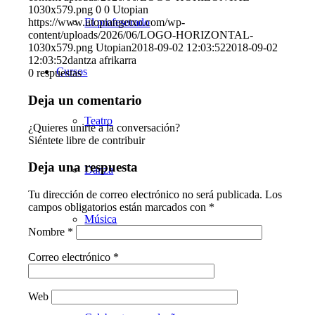
1030x579.png
0
0
Utopian
El profesorado
https://www.utopiangetxo.com/wp-
content/uploads/2026/06/LOGO-HORIZONTAL-
1030x579.png
Utopian
2018-09-02 12:03:52
2018-09-02
12:03:52
dantza afrikarra
Cursos
0
respuestas
Deja un comentario
Teatro
¿Quieres unirte a la conversación?
Siéntete libre de contribuir
Deja una respuesta
Danza
Tu dirección de correo electrónico no será publicada.
Los
campos obligatorios están marcados con
*
Música
Nombre
*
Correo electrónico
*
Otros servicios
Web