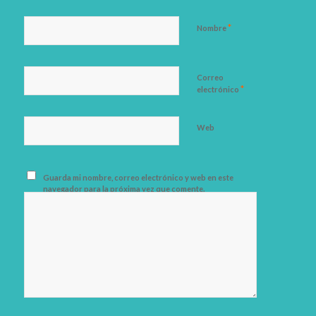
*
Nombre
Correo
*
electrónico
Web
Guarda mi nombre, correo electrónico y web en este
navegador para la próxima vez que comente.