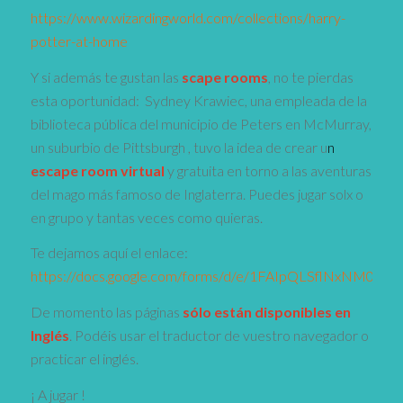
https://www.wizardingworld.com/collections/harry-
potter-at-home
Y si además te gustan las
scape rooms
, no te pierdas
esta oportunidad: Sydney Krawiec, una empleada de la
biblioteca pública del municipio de Peters en McMurray,
un suburbio de Pittsburgh , tuvo la idea de crear u
n
escape room
virtual
y gratuita en torno a las aventuras
del mago más famoso de Inglaterra. Puedes jugar solx o
en grupo y tantas veces como quieras.
Te dejamos aquí el enlace:
https://docs.google.com/forms/d/e/1FAIpQLSflNxNM0j
De momento las páginas
sólo están disponibles en
Inglés
. Podéis usar el traductor de vuestro navegador o
practicar el inglés.
¡ A jugar !