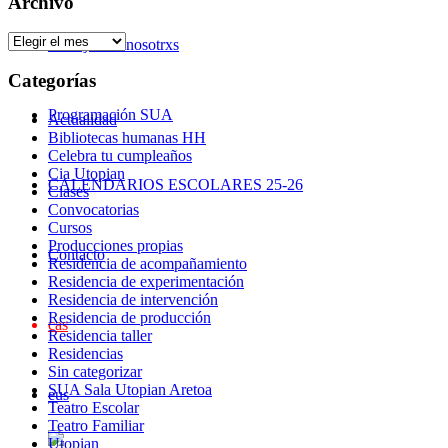
Archivo
Archivo
Trabaja con nosotrxs
Categorías
Programación SUA
Actualidad
Bibliotecas humanas HH
Celebra tu cumpleaños
Cia Utopian
CALENDARIOS ESCOLARES 25-26
Clases
Convocatorias
Cursos
Producciones propias
Contacto
Residencia de acompañamiento
Residencia de experimentación
Residencia de intervención
Residencia de producción
cas
Residencia taller
Residencias
Sin categorizar
SUA Sala Utopian Aretoa
eus
Teatro Escolar
Teatro Familiar
Utopian