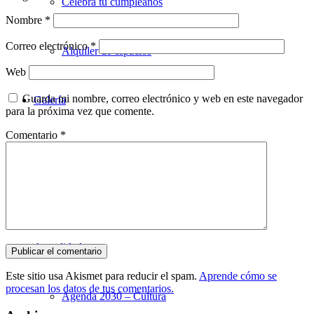
Celebra tu cumpleaños
Nombre
*
Correo electrónico
*
Alquiler de espacios
Web
Guarda mi nombre, correo electrónico y web en este navegador
Galería
para la próxima vez que comente.
Comentario
*
Utopian en imágenes
Videoteca
Actualidad
Este sitio usa Akismet para reducir el spam.
Aprende cómo se
procesan los datos de tus comentarios.
Agenda 2030 – Cultura