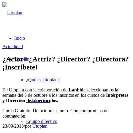
Inicio
Actualidad
¿Actor? ¿Actriz? ¿Director? ¿Directora?
Utopian
¡Inscribete!
¿Qué es Utopian?
En Utopian con la colaboración de
Lanbide
seleccionamos la
semana del 5 de octubre a los inscritos en los cursos de
Intérpretes
y Dirección de espectáculos.
Instalaciones
Curso Gratuito. De octubre a Junio. Con compromiso de
contratación.
Equipo directivo
23/09/2018
/
por
Utopian