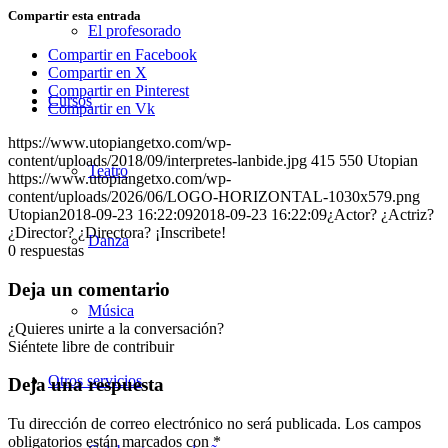
Compartir esta entrada
El profesorado
Compartir en Facebook
Compartir en X
Compartir en Pinterest
Cursos
Compartir en Vk
https://www.utopiangetxo.com/wp-
content/uploads/2018/09/interpretes-lanbide.jpg
415
550
Utopian
Teatro
https://www.utopiangetxo.com/wp-
content/uploads/2026/06/LOGO-HORIZONTAL-1030x579.png
Utopian
2018-09-23 16:22:09
2018-09-23 16:22:09
¿Actor? ¿Actriz?
¿Director? ¿Directora? ¡Inscribete!
Danza
0
respuestas
Deja un comentario
Música
¿Quieres unirte a la conversación?
Siéntete libre de contribuir
Otros servicios
Deja una respuesta
Tu dirección de correo electrónico no será publicada.
Los campos
obligatorios están marcados con
*