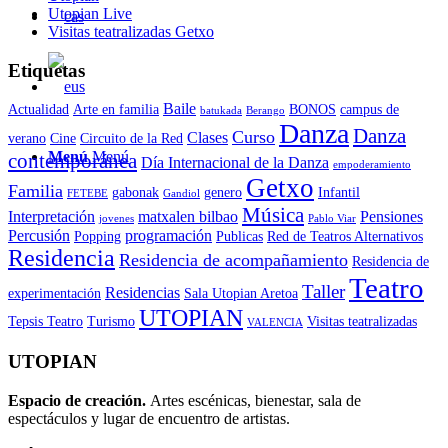
Utopian Live
Visitas teatralizadas Getxo
Etiquetas
Baile
Actualidad
Arte en familia
BONOS
campus de
batukada
Berango
Danza
Danza
Curso
Clases
verano
Cine
Circuito de la Red
Menú
Menú
contemporánea
Día Internacional de la Danza
empoderamiento
Getxo
Familia
gabonak
genero
Infantil
FETEBE
Gandiol
Música
Interpretación
matxalen bilbao
Pensiones
jovenes
Pablo Viar
Percusión
programación
Popping
Publicas
Red de Teatros Alternativos
Residencia
Residencia de acompañamiento
Residencia de
Teatro
Taller
Residencias
experimentación
Sala Utopian Aretoa
UTOPIAN
Tepsis Teatro
Turismo
Visitas teatralizadas
VALENCIA
UTOPIAN
Espacio de creaci
ó
n.
Artes escénicas, bienestar, sala de
espectáculos y lugar de encuentro de artistas.