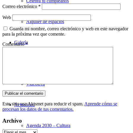
Celebra tu cumpleaños
Correo electrónico
*
Web
Alquiler de espacios
Guarda mi nombre, correo electrónico y web en este navegador
para la próxima vez que comente.
Galería
Comentario
*
Utopian en imágenes
Videoteca
Este sitio usa Akismet para reducir el spam.
Aprende cómo se
Actualidad
procesan los datos de tus comentarios.
Archivo
Agenda 2030 – Cultura
Archivo