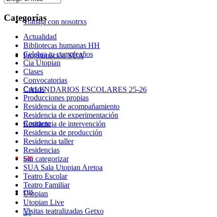
Categorías
Trabaja con nosotrxs
Actualidad
Bibliotecas humanas HH
Celebra tu cumpleaños
Programación SUA
Cia Utopian
Clases
Convocatorias
Cursos
CALENDARIOS ESCOLARES 25-26
Producciones propias
Residencia de acompañamiento
Residencia de experimentación
Contacto
Residencia de intervención
Residencia de producción
Residencia taller
Residencias
cas
Sin categorizar
SUA Sala Utopian Aretoa
Teatro Escolar
Teatro Familiar
eus
Utopian
Utopian Live
Visitas teatralizadas Getxo