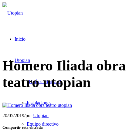
Inicio
Homero Iliada obra
Utopian
teatro utopian
¿Qué es Utopian?
Instalaciones
20/05/2019
/
por
Utopian
Equipo directivo
Compartir esta entrada