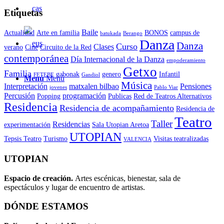
Etiquetas
Baile
Actualidad
Arte en familia
BONOS
campus de
batukada
Berango
Danza
Danza
Curso
Clases
verano
Cine
Circuito de la Red
contemporánea
Día Internacional de la Danza
empoderamiento
Getxo
Familia
gabonak
genero
Infantil
FETEBE
Gandiol
Menú
Menú
Música
Interpretación
matxalen bilbao
Pensiones
jovenes
Pablo Viar
Percusión
programación
Popping
Publicas
Red de Teatros Alternativos
Residencia
Residencia de acompañamiento
Residencia de
Teatro
Taller
Residencias
experimentación
Sala Utopian Aretoa
UTOPIAN
Tepsis Teatro
Turismo
Visitas teatralizadas
VALENCIA
UTOPIAN
Espacio de creaci
ó
n.
Artes escénicas, bienestar, sala de
espectáculos y lugar de encuentro de artistas.
DÓNDE ESTAMOS