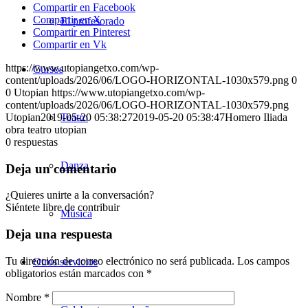
Compartir en Facebook
Compartir en X
El profesorado
Compartir en Pinterest
Compartir en Vk
https://www.utopiangetxo.com/wp-
Cursos
content/uploads/2026/06/LOGO-HORIZONTAL-1030x579.png
0
0
Utopian
https://www.utopiangetxo.com/wp-
content/uploads/2026/06/LOGO-HORIZONTAL-1030x579.png
Utopian
2019-05-20 05:38:27
Teatro
2019-05-20 05:38:47
Homero Iliada
obra teatro utopian
0
respuestas
Danza
Deja un comentario
¿Quieres unirte a la conversación?
Siéntete libre de contribuir
Música
Deja una respuesta
Tu dirección de correo electrónico no será publicada.
Los campos
Otros servicios
obligatorios están marcados con
*
Nombre
*